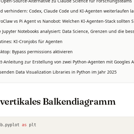
: Open-Source-Alternative zu Claude Science für Forschungsteams
 verhindern: Codex, Claude Code und KI-Agenten weiterlaufen l
oClaw vs Pi Agent vs Nanobot: Welchen KI-Agenten-Stack sollten S
 Jupyter Notebooks analysiert: Data Science, Grenzen und die bess
tines: KI-Cronjobs für Agenten
ktop: Bypass permissions aktivieren
itt-Anleitung zur Erstellung von zwei Python-Agenten mit Googles A
enden Data Visualization Libraries in Python im Jahr 2025
 vertikales Balkendiagramm
ib
.
pyplot 
as
 plt