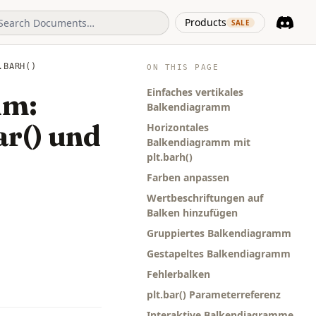
(opens in 
Products
SALE
Discord
(opens i
.BARH()
ON THIS PAGE
Einfaches vertikales
mm:
Balkendiagramm
ar() und
Horizontales
Balkendiagramm mit
plt.barh()
Farben anpassen
Wertbeschriftungen auf
Balken hinzufügen
Gruppiertes Balkendiagramm
Gestapeltes Balkendiagramm
Fehlerbalken
plt.bar() Parameterreferenz
Interaktive Balkendiagramme