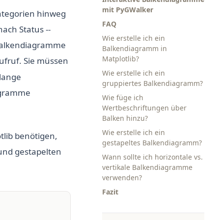
mit PyGWalker
ategorien hinweg
FAQ
ach Status --
Wie erstelle ich ein
 Balkendiagramme
Balkendiagramm in
Matplotlib?
ufruf. Sie müssen
Wie erstelle ich ein
 lange
gruppiertes Balkendiagramm?
agramme
Wie füge ich
Wertbeschriftungen über
Balken hinzu?
Wie erstelle ich ein
tlib benötigen,
gestapeltes Balkendiagramm?
 und gestapelten
Wann sollte ich horizontale vs.
vertikale Balkendiagramme
verwenden?
Fazit