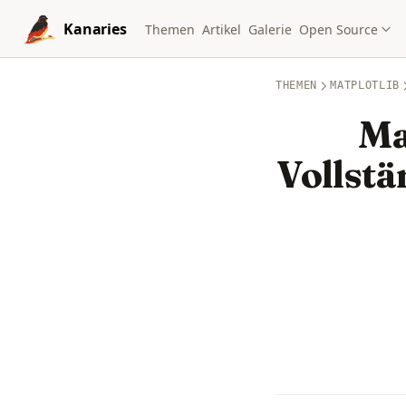
Skip to content
Kanaries
Themen
Artikel
Galerie
Open Source
THEMEN
MATPLOTLIB
Ma
Vollstä