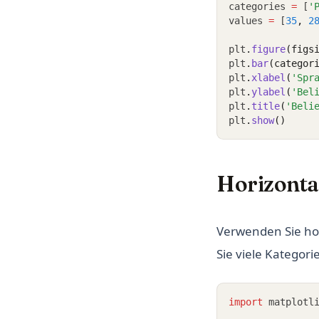
categories 
=
 [
'
values 
=
 [
35
,
2
plt
.
figure
(figs
plt
.
bar
(categor
plt
.
xlabel
(
'Spr
plt
.
ylabel
(
'Bel
plt
.
title
(
'Beli
plt
.
show
()
Horizonta
Verwenden Sie hor
Sie viele Kategor
import
 matplotl