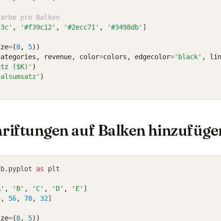
Farbe pro Balken
c3c'
,
'#f39c12'
,
'#2ecc71'
,
'#3498db'
]
ize
=
(
8
, 
5
))
categories, revenue, color
=
colors, edgecolor
=
'black'
, li
atz ($K)'
)
talsumsatz'
)
riftungen auf Balken hinzufüge
ib
.
pyplot 
as
 plt
A'
,
'B'
,
'C'
,
'D'
,
'E'
]
5
,
56
,
78
,
32
]
ize
=
(
8
, 
5
))