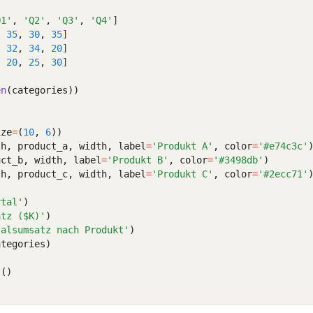
Q1'
,
'Q2'
,
'Q3'
,
'Q4'
]
,
35
,
30
,
35
]
,
32
,
34
,
20
]
,
20
,
25
,
30
]
en
(categories))
ize
=
(
10
, 
6
))
th, product_a, width, label
=
'Produkt A'
, color
=
'#e74c3c'
uct_b, width, label
=
'Produkt B'
, color
=
'#3498db'
)
th, product_c, width, label
=
'Produkt C'
, color
=
'#2ecc71'
rtal'
)
atz ($K)'
)
talsumsatz nach Produkt'
)
ategories)
t
()