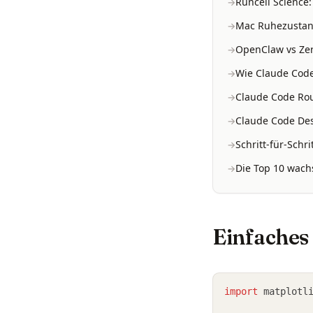
Runcell Science
Mac Ruhezustand
OpenClaw vs Zer
Wie Claude Code
Claude Code Rou
Claude Code Des
Schritt-für-Schr
Die Top 10 wachs
Einfaches
import
 matplotl