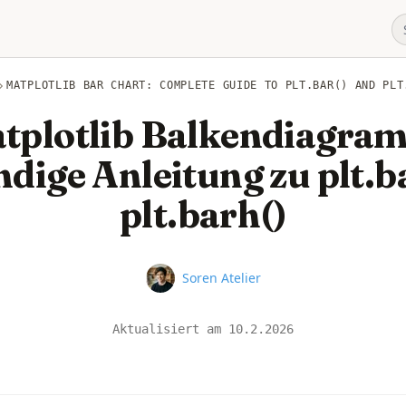
MATPLOTLIB BAR CHART: COMPLETE GUIDE TO PLT.BAR() AND PLT
tplotlib Balkendiagra
ndige Anleitung zu plt.b
plt.barh()
Name
Soren Atelier
Aktualisiert am
10.2.2026