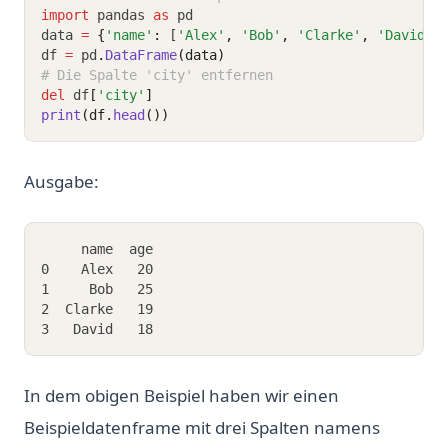
import
 pandas 
as
 pd
data 
=
{
'name'
:
 [
'Alex'
,
'Bob'
,
'Clarke'
,
'David'
]
df 
=
 pd
.
DataFrame
(data)
# Die Spalte 'city' entfernen
del
 df
[
'city'
]
print
(df.
head
())
Ausgabe:
     name  age
0    Alex   20
1     Bob   25
2  Clarke   19
3   David   18
In dem obigen Beispiel haben wir einen
Beispieldatenframe mit drei Spalten namens