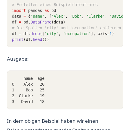
# Erstellen eines Beispieldatenframes
import
 pandas 
as
 pd
data 
=
{
'name'
:
 [
'Alex'
,
'Bob'
,
'Clarke'
,
'David'
]
df 
=
 pd
.
DataFrame
(data)
# Die Spalten 'city' und 'occupation' entfernen
df 
=
 df
.
drop
([
'city'
, 
'occupation'
], axis
=
1
)
print
(df.
head
())
Ausgabe:
     name  age
0    Alex   20
1     Bob   25
2  Clarke   19
3   David   18
In dem obigen Beispiel haben wir einen