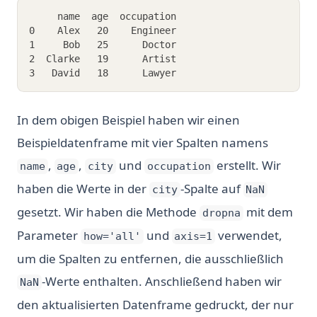
     name  age  occupation
0    Alex   20    Engineer
1     Bob   25      Doctor
2  Clarke   19      Artist
3   David   18      Lawyer
In dem obigen Beispiel haben wir einen
Beispieldatenframe mit vier Spalten namens
,
,
und
erstellt. Wir
name
age
city
occupation
haben die Werte in der
-Spalte auf
city
NaN
gesetzt. Wir haben die Methode
mit dem
dropna
Parameter
und
verwendet,
how='all'
axis=1
um die Spalten zu entfernen, die ausschließlich
-Werte enthalten. Anschließend haben wir
NaN
den aktualisierten Datenframe gedruckt, der nur