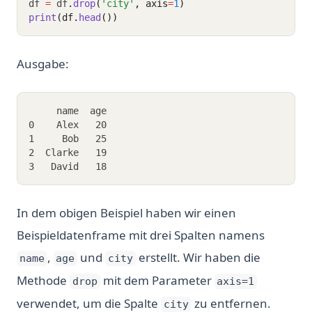
df 
=
 df
.
drop
(
'city'
, axis
=
1
)
print
(df.
head
())
Ausgabe:
     name  age
0    Alex   20
1     Bob   25
2  Clarke   19
3   David   18
In dem obigen Beispiel haben wir einen
Beispieldatenframe mit drei Spalten namens
,
und
erstellt. Wir haben die
name
age
city
Methode
mit dem Parameter
drop
axis=1
verwendet, um die Spalte
zu entfernen.
city