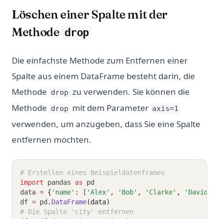
Löschen einer Spalte mit der
Methode
drop
Die einfachste Methode zum Entfernen einer
Spalte aus einem DataFrame besteht darin, die
Methode
zu verwenden. Sie können die
drop
Methode
mit dem Parameter
drop
axis=1
verwenden, um anzugeben, dass Sie eine Spalte
entfernen möchten.
# Erstellen eines Beispieldatenframes
import
 pandas 
as
 pd
data 
=
{
'name'
:
 [
'Alex'
,
'Bob'
,
'Clarke'
,
'David'
]
df 
=
 pd
.
DataFrame
(data)
# Die Spalte 'city' entfernen