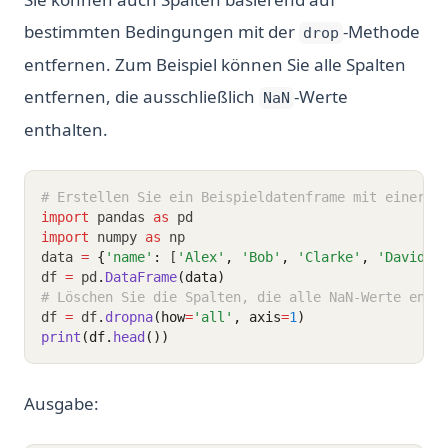
bestimmten Bedingungen mit der
-Methode
drop
entfernen. Zum Beispiel können Sie alle Spalten
entfernen, die ausschließlich
-Werte
NaN
enthalten.
# Erstellen Sie ein Beispieldatenframe mit einer S
import
 pandas 
as
 pd
import
 numpy 
as
 np
data 
=
{
'name'
:
 [
'Alex'
,
'Bob'
,
'Clarke'
,
'David'
]
df 
=
 pd
.
DataFrame
(data)
# Löschen Sie die Spalten, die alle NaN-Werte enth
df 
=
 df
.
dropna
(how
=
'all'
, axis
=
1
)
print
(df.
head
())
Ausgabe: