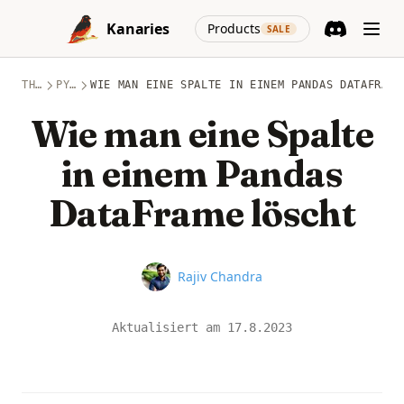
Skip to content
(opens in a new
Kanaries
Products
SALE
Discord
(opens in a n
THEMEN
PYTHON
WIE MAN EINE SPALTE IN EINEM PANDAS DATAFRAME
Wie man eine Spalte
in einem Pandas
DataFrame löscht
Name
Rajiv Chandra
Aktualisiert am
17.8.2023