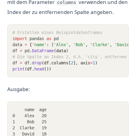
mit dem Parameter
verwenden und den
columns
Index der zu entfernenden Spalte angeben.
# Erstellen eines Beispieldatenframes
import
 pandas 
as
 pd
data 
=
{
'name'
:
 [
'Alex'
,
'Bob'
,
'Clarke'
,
'David'
]
df 
=
 pd
.
DataFrame
(data)
# Die Spalte an Index 2, d.h. 'city', entfernen
df 
=
 df
.
drop
(df.columns[
2
], axis
=
1
)
print
(df.
head
())
Ausgabe:
     name  age
0    Alex   20
1     Bob   25
2  Clarke   19
3   David   18