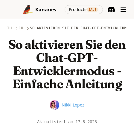
Skip to content
(opens in a new
Kanaries
Products
SALE
Discord
(opens in a n
THEMEN
CHATGPT
SO AKTIVIEREN SIE DEN CHAT-GPT-ENTWICKLERMODU
So aktivieren Sie den
Chat-GPT-
Entwicklermodus -
Einfache Anleitung
Name
Nikki Lopez
Aktualisiert am
17.8.2023