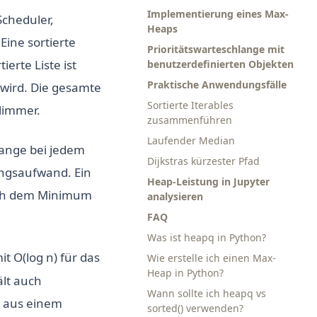
Implementierung eines Max-
Scheduler,
Heaps
Eine sortierte
Prioritätswarteschlange mit
ierte Liste ist
benutzerdefinierten Objekten
Praktische Anwendungsfälle
 wird. Die gesamte
Sortierte Iterables
hlimmer.
zusammenführen
Laufender Median
lange bei jedem
Dijkstras kürzester Pfad
ungsaufwand. Ein
Heap-Leistung in Jupyter
nach dem Minimum
analysieren
FAQ
Was ist heapq in Python?
t O(log n) für das
Wie erstelle ich einen Max-
Heap in Python?
ält auch
Wann sollte ich heapq vs
e aus einem
sorted() verwenden?