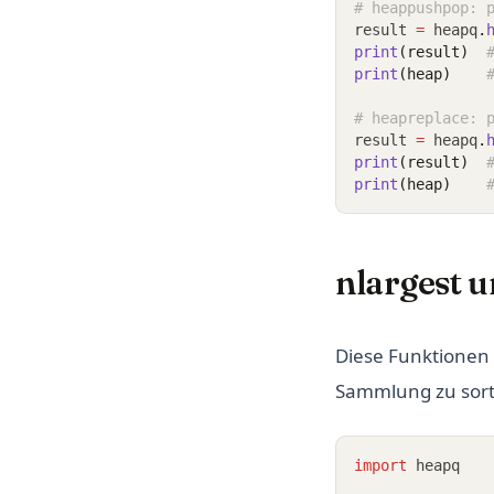
# heappushpop: 
result 
=
 heapq
.
print
(result)
print
(heap)
# heapreplace: 
result 
=
 heapq
.
print
(result)
print
(heap)
nlargest u
Diese Funktionen 
Sammlung zu sort
import
 heapq