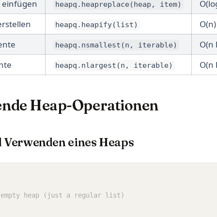
 einfügen
O(lo
heapq.heapreplace(heap, item)
erstellen
O(n)
heapq.heapify(list)
ente
O(n 
heapq.nsmallest(n, iterable)
nte
O(n 
heapq.nlargest(n, iterable)
ende Heap-Operationen
nd Verwenden eines Heaps
 empty heap (just a regular list)