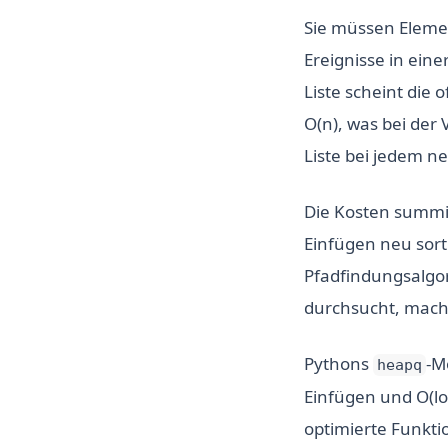
Sie müssen Elemen
Ereignisse in ein
Liste scheint die o
O(n), was bei der
Liste bei jedem n
Die Kosten summie
Einfügen neu sort
Pfadfindungsalgor
durchsucht, macht
Pythons
-M
heapq
Einfügen und O(lo
optimierte Funkt