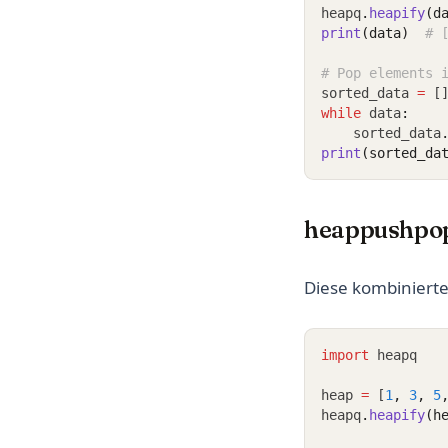
heapq
.
heapify
(d
print
(data)
# 
# Pop elements 
sorted_data 
=
 [
while
 data
:
    sorted_data
print
(sorted_da
heappushpop
Diese kombinierte
import
 heapq
heap 
=
 [
1
,
3
,
5
heapq
.
heapify
(h