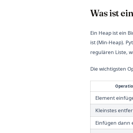
Was ist ei
Ein Heap ist ein 
ist (Min-Heap). P
regulären Liste, 
Die wichtigsten O
Operati
Element einfüg
Kleinstes entfe
Einfügen dann 