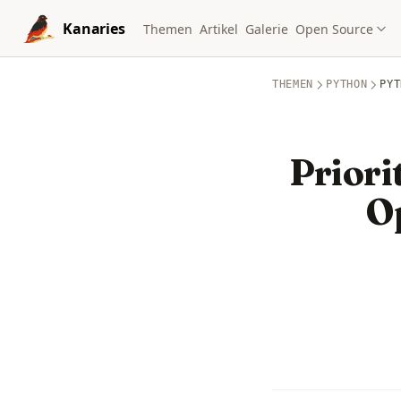
Skip to content
Kanaries
Themen
Artikel
Galerie
Open Source
THEMEN
PYTHON
PYT
Priori
O