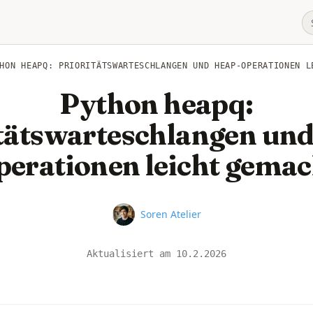
HON HEAPQ: PRIORITÄTSWARTESCHLANGEN UND HEAP-OPERATIONEN L
Python heapq:
tätswarteschlangen un
perationen leicht gemac
Name
Soren Atelier
Aktualisiert am
10.2.2026