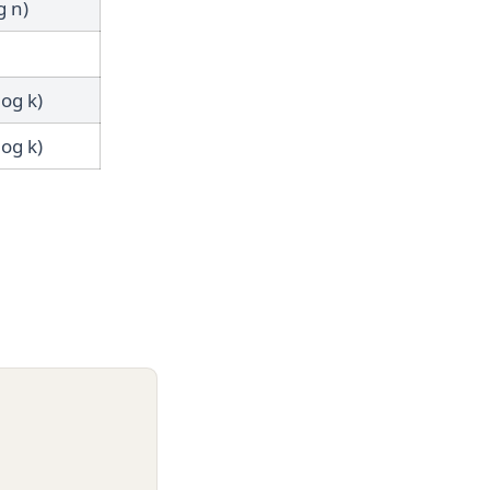
g n)
log k)
log k)