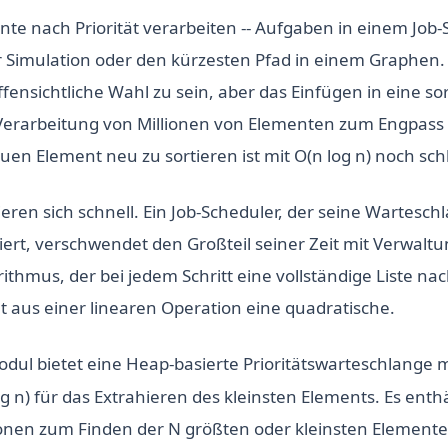
te nach Priorität verarbeiten -- Aufgaben in einem Job-
er Simulation oder den kürzesten Pfad in einem Graphen. 
ffensichtliche Wahl zu sein, aber das Einfügen in eine sort
 Verarbeitung von Millionen von Elementen zum Engpass
euen Element neu zu sortieren ist mit O(n log n) noch sc
ren sich schnell. Ein Job-Scheduler, der seine Wartesch
iert, verschwendet den Großteil seiner Zeit mit Verwalt
ithmus, der bei jedem Schritt eine vollständige Liste 
 aus einer linearen Operation eine quadratische.
odul bietet eine Heap-basierte Prioritätswarteschlange mi
g n) für das Extrahieren des kleinsten Elements. Es enth
ionen zum Finden der N größten oder kleinsten Element