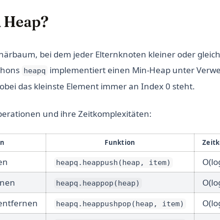
n Heap?
Binärbaum, bei dem jeder Elternknoten kleiner oder gleic
ythons
implementiert einen Min-Heap unter Verw
heapq
wobei das kleinste Element immer an Index 0 steht.
perationen und ihre Zeitkomplexitäten:
on
Funktion
Zeit
en
O(lo
heapq.heappush(heap, item)
rnen
O(lo
heapq.heappop(heap)
entfernen
O(lo
heapq.heappushpop(heap, item)