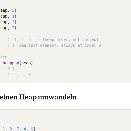
heap, 
5
)
heap, 
1
)
heap, 
3
)
heap, 
2
)
# [1, 2, 3, 5] (heap order, not sorted)
# 1 (smallest element, always at index 0)
item
q
.
heappop
(heap)
# 1
# [2, 5, 3]
n einen Heap umwandeln
,
1
,
2
,
7
,
4
,
6
]