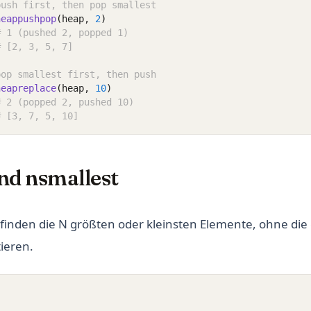
push first, then pop smallest
heappushpop
(heap, 
2
)
# 1 (pushed 2, popped 1)
# [2, 3, 5, 7]
pop smallest first, then push
heapreplace
(heap, 
10
)
# 2 (popped 2, pushed 10)
# [3, 7, 5, 10]
nd nsmallest
finden die N größten oder kleinsten Elemente, ohne di
ieren.