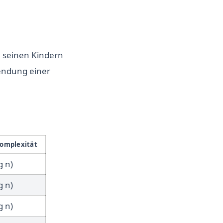
h seinen Kindern
endung einer
komplexität
g n)
g n)
g n)