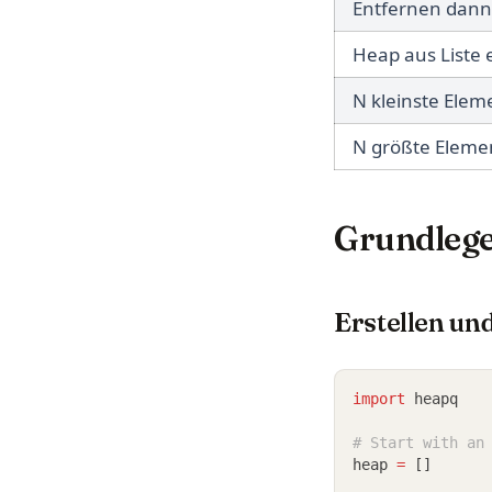
Entfernen dann
Heap aus Liste 
N kleinste Elem
N größte Eleme
Grundleg
Erstellen u
import
 heapq
# Start with an
heap 
=
 []