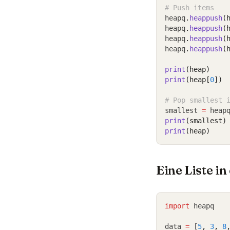
# Push items
heapq
.
heappush
(
heapq
.
heappush
(
heapq
.
heappush
(
heapq
.
heappush
(
print
(heap)
print
(heap[
0
])
# Pop smallest 
smallest 
=
 heap
print
(smallest)
print
(heap)
Eine Liste i
import
 heapq
data 
=
 [
5
,
3
,
8