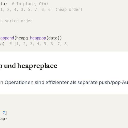
ata)
# In-place, O(n)
[1, 2, 4, 3, 5, 7, 8, 6] (heap order)
in sorted order
]
.
append
(heapq.
heappop
(data))
ta)
# [1, 2, 3, 4, 5, 6, 7, 8]
 und heapreplace
n Operationen sind effizienter als separate push/pop-Au
,
7
]
eap)