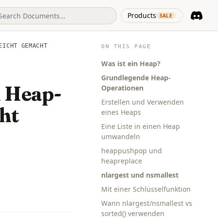
(opens in 
Products
SALE
Discord
(opens i
EICHT GEMACHT
ON THIS PAGE
Was ist ein Heap?
Grundlegende Heap-
d Heap-
Operationen
Erstellen und Verwenden
ht
eines Heaps
Eine Liste in einen Heap
umwandeln
heappushpop und
heapreplace
nlargest und nsmallest
Mit einer Schlüsselfunktion
Wann nlargest/nsmallest vs
sorted() verwenden