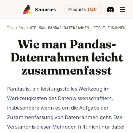
Skip to content
(opens in a new
Kanaries
Products
SALE
Discord
(opens in a n
THEMEN
PANDAS
WIE MAN PANDAS-DATENRAHMEN LEICHT ZUSAMMENFAS
Wie man Pandas-
Datenrahmen leicht
zusammenfasst
Pandas ist ein leistungsstolles Werkzeug im
Werkzeugkasten des Datenwissenschaftlers,
insbesondere wenn es um die Aufgabe der
Zusammenfassung von Datenrahmen geht. Das
Verständnis dieser Methoden hilft nicht nur dabei,