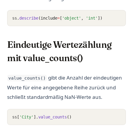
ss
.
describe
(include
=
[
'object'
, 
'int'
])
Eindeutige Wertezählung
mit value_counts()
gibt die Anzahl der eindeutigen
value_counts()
Werte für eine angegebene Reihe zurück und
schließt standardmäßig NaN-Werte aus.
ss
[
'City'
].
value_counts
()