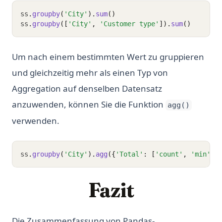
ss
.
groupby
(
'City'
).
sum
()
ss
.
groupby
([
'City'
, 
'Customer type'
]).
sum
()
Um nach einem bestimmten Wert zu gruppieren
und gleichzeitig mehr als einen Typ von
Aggregation auf denselben Datensatz
anzuwenden, können Sie die Funktion
agg()
verwenden.
ss
.
groupby
(
'City'
).
agg
({
'Total'
: [
'count'
, 
'min'
, 
Fazit
Die Zusammenfassung von Pandas-