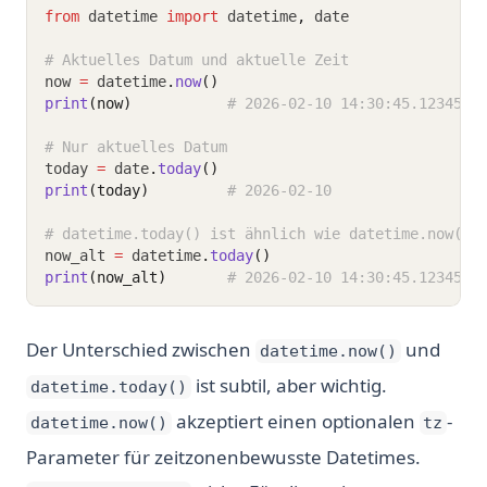
from
 datetime 
import
 datetime
,
 date
# Aktuelles Datum und aktuelle Zeit
now 
=
 datetime
.
now
()
print
(now)
# 2026-02-10 14:30:45.123456
# Nur aktuelles Datum
today 
=
 date
.
today
()
print
(today)
# 2026-02-10
# datetime.today() ist ähnlich wie datetime.now() 
now_alt 
=
 datetime
.
today
()
print
(now_alt)
# 2026-02-10 14:30:45.123456
Der Unterschied zwischen
und
datetime.now()
ist subtil, aber wichtig.
datetime.today()
akzeptiert einen optionalen
-
datetime.now()
tz
Parameter für zeitzonenbewusste Datetimes.