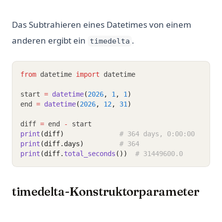
Das Subtrahieren eines Datetimes von einem
anderen ergibt ein
.
timedelta
from
 datetime 
import
 datetime
start 
=
datetime
(
2026
, 
1
, 
1
)
end 
=
datetime
(
2026
, 
12
, 
31
)
diff 
=
 end 
-
 start
print
(diff)
# 364 days, 0:00:00
print
(diff.days)
# 364
print
(diff.
total_seconds
())
# 31449600.0
timedelta-Konstruktorparameter