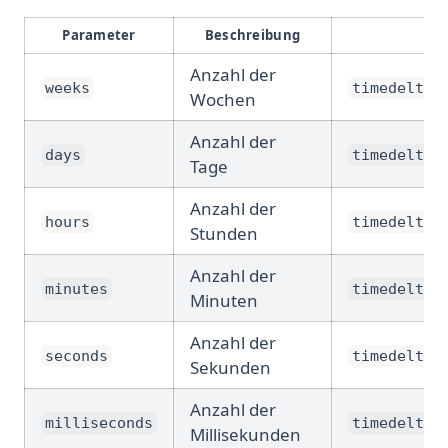
Parameter
Beschreibung
Anzahl der
weeks
timedelta(
Wochen
Anzahl der
days
timedelta(
Tage
Anzahl der
hours
timedelta(
Stunden
Anzahl der
minutes
timedelta(
Minuten
Anzahl der
seconds
timedelta(
Sekunden
Anzahl der
milliseconds
timedelta(
Millisekunden