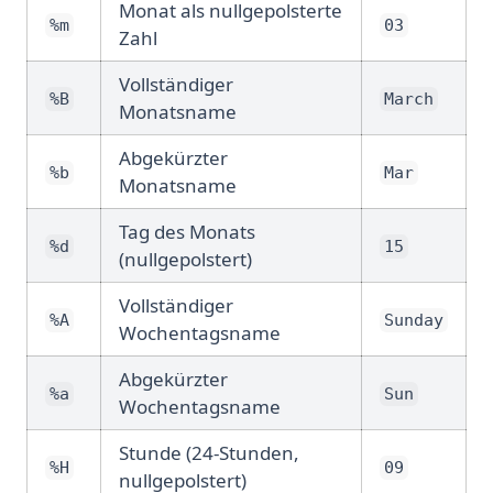
Monat als nullgepolsterte
%m
03
Zahl
Vollständiger
%B
March
Monatsname
Abgekürzter
%b
Mar
Monatsname
Tag des Monats
%d
15
(nullgepolstert)
Vollständiger
%A
Sunday
Wochentagsname
Abgekürzter
%a
Sun
Wochentagsname
Stunde (24-Stunden,
%H
09
nullgepolstert)