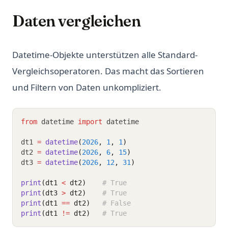
Daten vergleichen
Datetime-Objekte unterstützen alle Standard-
Vergleichsoperatoren. Das macht das Sortieren
und Filtern von Daten unkompliziert.
from
 datetime 
import
 datetime
dt1 
=
datetime
(
2026
, 
1
, 
1
)
dt2 
=
datetime
(
2026
, 
6
, 
15
)
dt3 
=
datetime
(
2026
, 
12
, 
31
)
print
(dt1 
<
 dt2)
# True
print
(dt3 
>
 dt2)
# True
print
(dt1 
==
 dt2)
# False
print
(dt1 
!=
 dt2)
# True