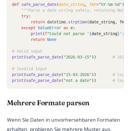
def
safe_parse_date
(
date_string
,
fmt
=
"%Y-%m-
%d
"
):
"""Parse a date string safely, returning None 
try
:
return
 datetime
.
strptime
(date_string, fmt)
except
ValueError
as
 e
:
print
(
f
"Could not parse '
{
date_string
}
': 
{
return
None
# Valid input
print
(
safe_parse_date
(
"2026-03-15"
))
# 2026-
# Invalid input
print
(
safe_parse_date
(
"15-03-2026"
))
# Could
print
(
safe_parse_date
(
"not a date"
))
# Could
Mehrere Formate parsen
Wenn Sie Daten in unvorhersehbaren Formaten
erhalten, probieren Sie mehrere Muster aus.