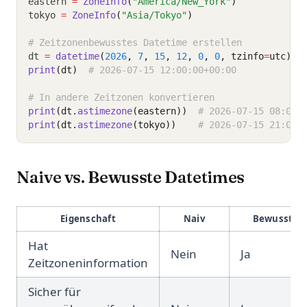
eastern 
=
ZoneInfo
(
"America/New_York"
)
tokyo 
=
ZoneInfo
(
"Asia/Tokyo"
)
# Zeitzonenbewusstes Datetime erstellen
dt 
=
datetime
(
2026
, 
7
, 
15
, 
12
, 
0
, 
0
, tzinfo
=
utc)
print
(dt)
# 2026-07-15 12:00:00+00:00
# In andere Zeitzonen konvertieren
print
(dt.
astimezone
(eastern))
# 2026-07-15 08:00:
print
(dt.
astimezone
(tokyo))
# 2026-07-15 21:00:
Naive vs. Bewusste Datetimes
Eigenschaft
Naiv
Bewusst
Hat
Nein
Ja
Zeitzoneninformation
Sicher für