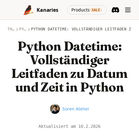
Skip to content
(opens in a new
Kanaries
Products
SALE
Discord
(opens in a n
THEMEN
PYTHON
PYTHON DATETIME: VOLLSTÄNDIGER LEITFADEN ZU D
Python Datetime:
Vollständiger
Leitfaden zu Datum
und Zeit in Python
Name
Soren Atelier
Aktualisiert am
10.2.2026