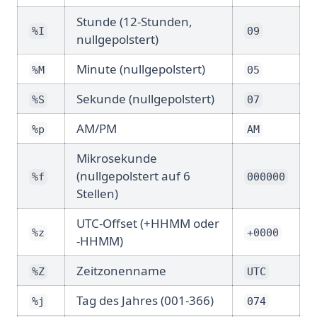
Stunde (12-Stunden,
%I
09
nullgepolstert)
Minute (nullgepolstert)
%M
05
Sekunde (nullgepolstert)
%S
07
AM/PM
%p
AM
Mikrosekunde
(nullgepolstert auf 6
%f
000000
Stellen)
UTC-Offset (+HHMM oder
%z
+0000
-HHMM)
Zeitzonenname
%Z
UTC
Tag des Jahres (001-366)
%j
074