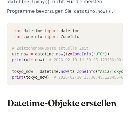
nicht. Für die meisten
datetime.today()
Programme bevorzugen Sie
.
datetime.now()
from
 datetime 
import
 datetime
from
 zoneinfo 
import
 ZoneInfo
# Zeitzonenbewusste aktuelle Zeit
utc_now 
=
 datetime
.
now
(tz
=
ZoneInfo
(
"UTC"
))
print
(utc_now)
# 2026-02-10 14:30:45.123456+00:00
tokyo_now 
=
 datetime
.
now
(tz
=
ZoneInfo
(
"Asia/Tokyo"
)
print
(tokyo_now)
# 2026-02-10 23:30:45.123456+09:
Datetime-Objekte erstellen