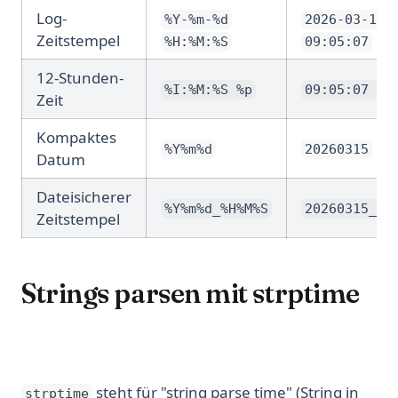
Log-
%Y-%m-%d
2026-03-15
Zeitstempel
%H:%M:%S
09:05:07
12-Stunden-
%I:%M:%S %p
09:05:07 AM
Zeit
Kompaktes
%Y%m%d
20260315
Datum
Dateisicherer
%Y%m%d_%H%M%S
20260315_09
Zeitstempel
Strings parsen mit strptime
steht für "string parse time" (String in
strptime