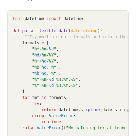
from
 datetime 
import
 datetime
def
parse_flexible_date
(
date_string
):
"""Try multiple date formats and return the fi
    formats 
=
 [
"%Y-%m-
%d
"
,
"
%d
/%m/%Y"
,
"%m/
%d
/%Y"
,
"%B 
%d
, %Y"
,
"
%b
%d
, %Y"
,
"%Y-%m-
%d
T%H:%M:%S"
,
"%Y-%m-
%d
 %H:%M:%S"
,
    ]
for
 fmt 
in
 formats
:
try
:
return
 datetime
.
strptime
(date_string, 
except
ValueError
:
continue
raise
ValueError
(
f
"No matching format found fo