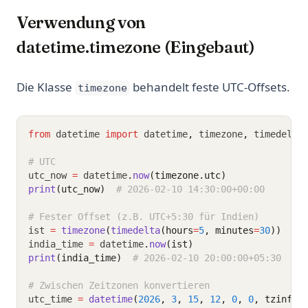
Verwendung von
datetime.timezone (Eingebaut)
Die Klasse
behandelt feste UTC-Offsets.
timezone
from
 datetime 
import
 datetime
,
 timezone
,
 timedelta
# UTC
utc_now 
=
 datetime
.
now
(timezone.utc)
print
(utc_now)
# 2026-02-10 14:30:00+00:00
# Fester Offset (z.B. UTC+5:30 für Indien)
ist 
=
timezone
(
timedelta
(hours
=
5
, minutes
=
30
))
india_time 
=
 datetime
.
now
(ist)
print
(india_time)
# 2026-02-10 20:00:00+05:30
# Zwischen Zeitzonen konvertieren
utc_time 
=
datetime
(
2026
, 
3
, 
15
, 
12
, 
0
, 
0
, tzinfo
=