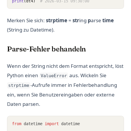
print
(dt4)
# 2026-03-15 09:30:00
Merken Sie sich:
strptime
=
str
ing
p
arse
time
(String zu Datetime).
Parse-Fehler behandeln
Wenn der String nicht dem Format entspricht, löst
Python einen
aus. Wickeln Sie
ValueError
-Aufrufe immer in Fehlerbehandlung
strptime
ein, wenn Sie Benutzereingaben oder externe
Daten parsen.
from
 datetime 
import
 datetime