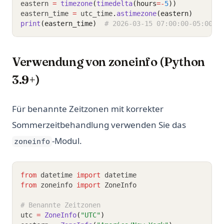
eastern 
=
timezone
(
timedelta
(hours
=-
5
))
eastern_time 
=
 utc_time
.
astimezone
(eastern)
print
(eastern_time)
# 2026-03-15 07:00:00-05:00
Verwendung von zoneinfo (Python
3.9+)
Für benannte Zeitzonen mit korrekter
Sommerzeitbehandlung verwenden Sie das
-Modul.
zoneinfo
from
 datetime 
import
 datetime
from
 zoneinfo 
import
 ZoneInfo
# Benannte Zeitzonen
utc 
=
ZoneInfo
(
"UTC"
)