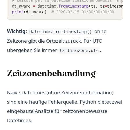
# Zeitstempel zu Datetime (zeitzonenbewusst, empfo
dt_aware 
=
 datetime
.
fromtimestamp
(ts, tz
=
timezone.
print
(dt_aware)
# 2026-03-15 01:30:00+00:00
Wichtig:
ohne
datetime.fromtimestamp()
Zeitzone gibt die Ortszeit zurück. Für UTC
übergeben Sie immer
.
tz=timezone.utc
Zeitzonenbehandlung
Naive Datetimes (ohne Zeitzoneninformation)
sind eine häufige Fehlerquelle. Python bietet zwei
eingebaute Ansätze für zeitzonenbewusste
Datetimes.