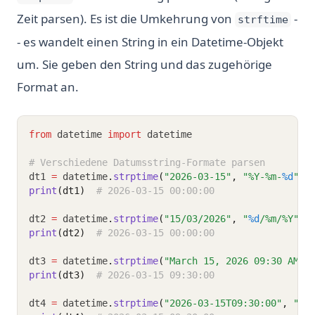
Zeit parsen). Es ist die Umkehrung von
-
strftime
- es wandelt einen String in ein Datetime-Objekt
um. Sie geben den String und das zugehörige
Format an.
from
 datetime 
import
 datetime
# Verschiedene Datumsstring-Formate parsen
dt1 
=
 datetime
.
strptime
(
"2026-03-15"
, 
"%Y-%m-
%d
"
)
print
(dt1)
# 2026-03-15 00:00:00
dt2 
=
 datetime
.
strptime
(
"15/03/2026"
, 
"
%d
/%m/%Y"
)
print
(dt2)
# 2026-03-15 00:00:00
dt3 
=
 datetime
.
strptime
(
"March 15, 2026 09:30 AM"
,
print
(dt3)
# 2026-03-15 09:30:00
dt4 
=
 datetime
.
strptime
(
"2026-03-15T09:30:00"
, 
"%Y