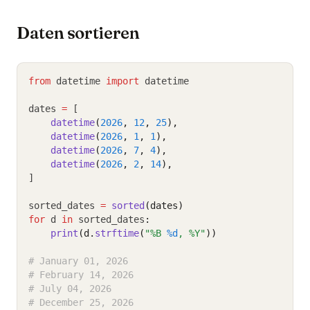
Daten sortieren
from
 datetime 
import
 datetime
dates 
=
 [
datetime
(
2026
, 
12
, 
25
),
datetime
(
2026
, 
1
, 
1
),
datetime
(
2026
, 
7
, 
4
),
datetime
(
2026
, 
2
, 
14
),
]
sorted_dates 
=
sorted
(dates)
for
 d 
in
 sorted_dates
:
print
(d.
strftime
(
"%B 
%d
, %Y"
))
# January 01, 2026
# February 14, 2026
# July 04, 2026
# December 25, 2026