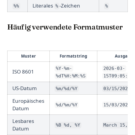
Literales
-Zeichen
%%
%
%
Häufig verwendete Formatmuster
Muster
Formatstring
Ausgabe
%Y-%m-
2026-03-
ISO 8601
%dT%H:%M:%S
15T09:05:07
US-Datum
%m/%d/%Y
03/15/2026
Europäisches
%d/%m/%Y
15/03/2026
Datum
Lesbares
%B %d, %Y
March 15, 2
Datum