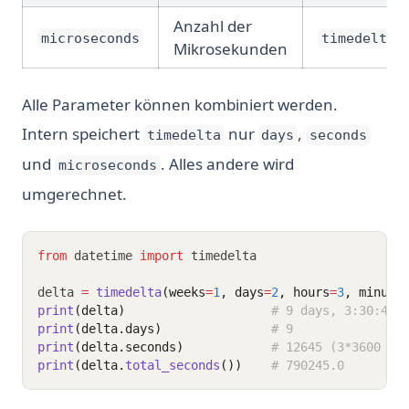
Anzahl der
microseconds
timedelta(
Mikrosekunden
Alle Parameter können kombiniert werden.
Intern speichert
nur
,
timedelta
days
seconds
und
. Alles andere wird
microseconds
umgerechnet.
from
 datetime 
import
 timedelta
delta 
=
timedelta
(weeks
=
1
, days
=
2
, hours
=
3
, minute
print
(delta)
# 9 days, 3:30:45
print
(delta.days)
# 9
print
(delta.seconds)
# 12645 (3*3600 + 
print
(delta.
total_seconds
())
# 790245.0