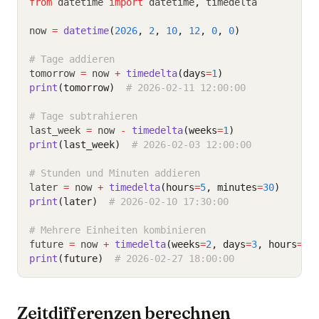
from
 datetime 
import
 datetime
,
 timedelta
now 
=
datetime
(
2026
, 
2
, 
10
, 
12
, 
0
, 
0
)
# Tage addieren
tomorrow 
=
 now 
+
timedelta
(days
=
1
)
print
(tomorrow)
# 2026-02-11 12:00:00
# Tage subtrahieren
last_week 
=
 now 
-
timedelta
(weeks
=
1
)
print
(last_week)
# 2026-02-03 12:00:00
# Stunden und Minuten addieren
later 
=
 now 
+
timedelta
(hours
=
5
, minutes
=
30
)
print
(later)
# 2026-02-10 17:30:00
# Mehrere Einheiten kombinieren
future 
=
 now 
+
timedelta
(weeks
=
2
, days
=
3
, hours
=
6
)
print
(future)
# 2026-02-27 18:00:00
Zeitdifferenzen berechnen