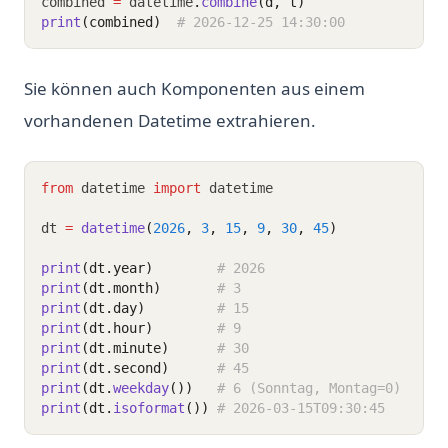
combined 
=
 datetime
.
combine
(d, t)
print
(combined)
# 2026-12-25 14:30:00
Sie können auch Komponenten aus einem
vorhandenen Datetime extrahieren.
from
 datetime 
import
 datetime
dt 
=
datetime
(
2026
, 
3
, 
15
, 
9
, 
30
, 
45
)
print
(dt.year)
# 2026
print
(dt.month)
# 3
print
(dt.day)
# 15
print
(dt.hour)
# 9
print
(dt.minute)
# 30
print
(dt.second)
# 45
print
(dt.
weekday
())
# 6 (Sonntag, Montag=0)
print
(dt.
isoformat
())
# 2026-03-15T09:30:45