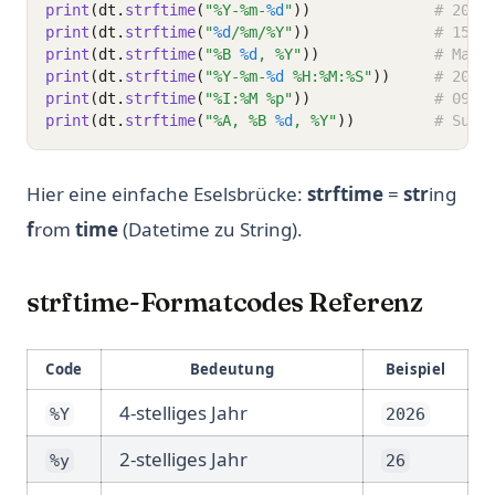
print
(dt.
strftime
(
"%Y-%m-
%d
"
))
# 2026
print
(dt.
strftime
(
"
%d
/%m/%Y"
))
# 15/0
print
(dt.
strftime
(
"%B 
%d
, %Y"
))
# Marc
print
(dt.
strftime
(
"%Y-%m-
%d
 %H:%M:%S"
))
# 2026
print
(dt.
strftime
(
"%I:%M %p"
))
# 09:0
print
(dt.
strftime
(
"%A, %B 
%d
, %Y"
))
# Sund
Hier eine einfache Eselsbrücke:
strftime
=
str
ing
f
rom
time
(Datetime zu String).
strftime-Formatcodes Referenz
Code
Bedeutung
Beispiel
4-stelliges Jahr
%Y
2026
2-stelliges Jahr
%y
26