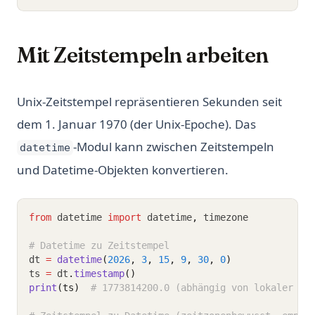
Mit Zeitstempeln arbeiten
Unix-Zeitstempel repräsentieren Sekunden seit
dem 1. Januar 1970 (der Unix-Epoche). Das
-Modul kann zwischen Zeitstempeln
datetime
und Datetime-Objekten konvertieren.
from
 datetime 
import
 datetime
,
 timezone
# Datetime zu Zeitstempel
dt 
=
datetime
(
2026
, 
3
, 
15
, 
9
, 
30
, 
0
)
ts 
=
 dt
.
timestamp
()
print
(ts)
# 1773814200.0 (abhängig von lokaler Ze