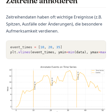
Zeitreihe annotieren
Zeitreihendaten haben oft wichtige Ereignisse (z.B.
Spitzen, Ausfälle oder Änderungen), die besondere
Aufmerksamkeit verdienen.
event_times 
=
 [
10
,
20
,
35
]
plt
.
vlines
(event_times, ymin
=
min
(data), ymax
=
max
(d