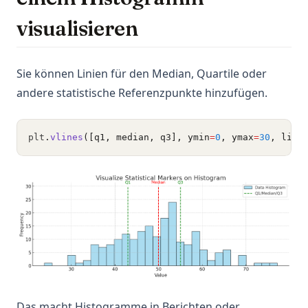
visualisieren
Sie können Linien für den Median, Quartile oder
andere statistische Referenzpunkte hinzufügen.
plt
.
vlines
([q1, median, q3], ymin
=
0
, ymax
=
30
, line
Das macht Histogramme in Berichten oder