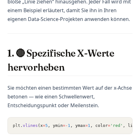
bloße „Linie ziehen“ hinausgehen. Jeder Fall wird mit
einem Beispiel erläutert, damit Sie ihn in Ihren
eigenen Data-Science-Projekten anwenden können.
1. 🔴 Spezifische X-Werte
hervorheben
Sie möchten einen bestimmten Wert auf der x-Achse
betonen — wie einen Schwellenwert,
Entscheidungspunkt oder Meilenstein.
plt
.
vlines
(x
=
5
, ymin
=-
1
, ymax
=
1
, color
=
'red'
, line