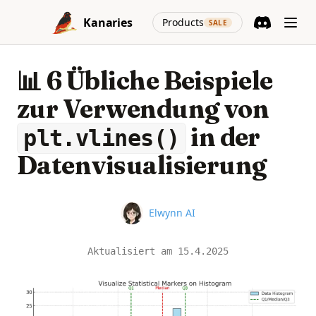
Skip to content
(opens in a new
Kanaries
Products
SALE
Discord
(opens in a n
📊 6 Übliche Beispiele
zur Verwendung von
in der
plt.vlines()
Datenvisualisierung
Name
Elwynn AI
Aktualisiert am
15.4.2025