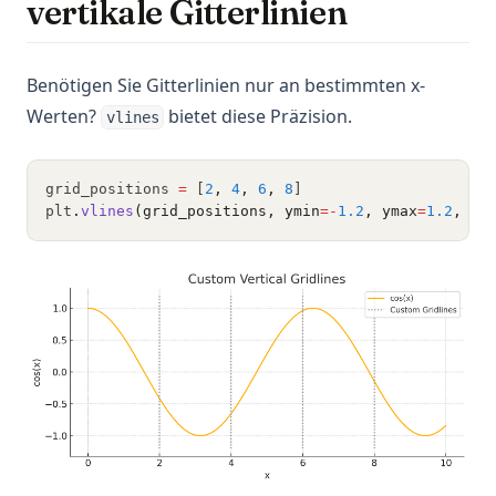
vertikale Gitterlinien
Benötigen Sie Gitterlinien nur an bestimmten x-
Werten?
bietet diese Präzision.
vlines
grid_positions 
=
 [
2
,
4
,
6
,
8
]
plt
.
vlines
(grid_positions, ymin
=-
1.2
, ymax
=
1.2
, li