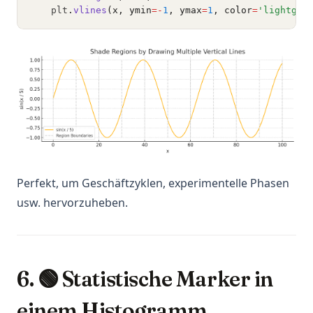
    plt
.
vlines
(x, ymin
=-
1
, ymax
=
1
, color
=
'lightgra
Perfekt, um Geschäftzyklen, experimentelle Phasen
usw. hervorzuheben.
6. 🟢 Statistische Marker in
einem Histogramm