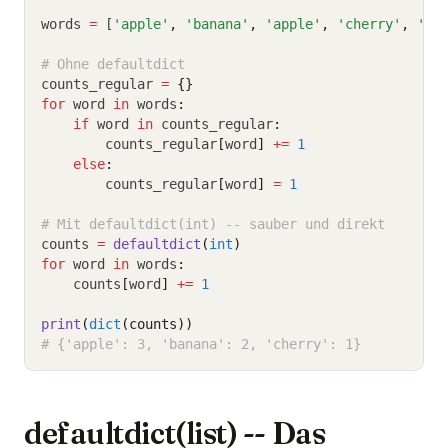
words 
=
 [
'apple'
,
'banana'
,
'apple'
,
'cherry'
,
'ba
# Ohne defaultdict
counts_regular 
=
{}
for
 word 
in
 words
:
if
 word 
in
 counts_regular
:
        counts_regular
[
word
]
+=
1
else
:
        counts_regular
[
word
]
=
1
# Mit defaultdict(int) -- sauber und direkt
counts 
=
defaultdict
(
int
)
for
 word 
in
 words
:
    counts
[
word
]
+=
1
print
(
dict
(counts))
# {'apple': 3, 'banana': 2, 'cherry': 1}
defaultdict(list) -- Das