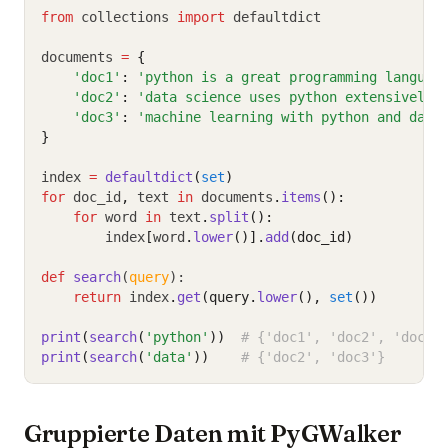
from
 collections 
import
 defaultdict
documents 
=
{
'doc1'
:
'python is a great programming languag
'doc2'
:
'data science uses python extensively'
'doc3'
:
'machine learning with python and data
}
index 
=
defaultdict
(
set
)
for
 doc_id
,
 text 
in
 documents
.
items
():
for
 word 
in
 text
.
split
():
        index
[
word
.
lower
()].
add
(doc_id)
def
search
(
query
):
return
 index
.
get
(query.
lower
(), 
set
())
print
(
search
(
'python'
))
# {'doc1', 'doc2', 'doc3'
print
(
search
(
'data'
))
# {'doc2', 'doc3'}
Gruppierte Daten mit PyGWalker