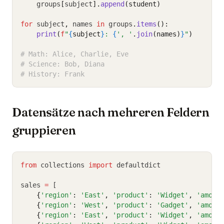
    groups
[
subject
].
append
(student)
for
 subject
,
 names 
in
 groups
.
items
():
print
(
f
"
{
subject
}
: 
{
', '
.
join
(names)
}
"
)
# Math: Alice, Charlie, Eve
# Science: Bob, Diana
# History: Frank
Datensätze nach mehreren Feldern
gruppieren
from
 collections 
import
 defaultdict
sales 
=
 [
{
'region'
:
'East'
,
'product'
:
'Widget'
,
'amoun
{
'region'
:
'West'
,
'product'
:
'Gadget'
,
'amoun
{
'region'
:
'East'
,
'product'
:
'Widget'
,
'amoun