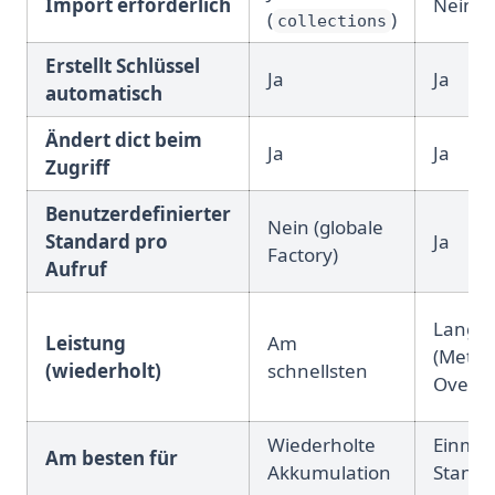
Import erforderlich
Nein
(
)
collections
Erstellt Schlüssel
Ja
Ja
automatisch
Ändert dict beim
Ja
Ja
Zugriff
Benutzerdefinierter
Nein (globale
Standard pro
Ja
Factory)
Aufruf
Langs
Leistung
Am
(Metho
(wiederholt)
schnellsten
Overh
Wiederholte
Einmal
Am besten für
Akkumulation
Standa