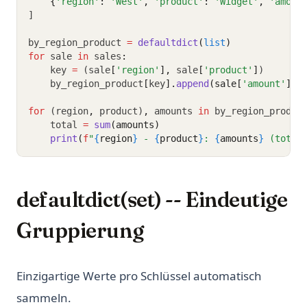
{
'region'
:
'West'
,
'product'
:
'Widget'
,
'amoun
]
by_region_product 
=
defaultdict
(
list
)
for
 sale 
in
 sales
:
    key 
=
 (sale
[
'region'
],
 sale
[
'product'
]
)
    by_region_product
[
key
].
append
(sale[
'amount'
])
for
 (region
,
 product)
,
 amounts 
in
 by_region_produc
    total 
=
sum
(amounts)
print
(
f
"
{
region
}
 - 
{
product
}
: 
{
amounts
}
 (total
defaultdict(set) -- Eindeutige
Gruppierung
Einzigartige Werte pro Schlüssel automatisch
sammeln.