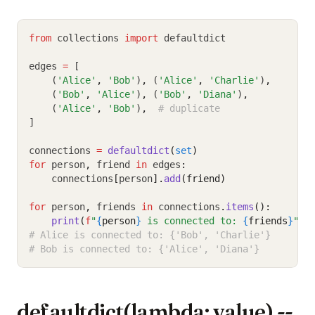
from
 collections 
import
 defaultdict
edges 
=
 [
    (
'Alice'
,
'Bob'
)
,
 (
'Alice'
,
'Charlie'
)
,
    (
'Bob'
,
'Alice'
)
,
 (
'Bob'
,
'Diana'
)
,
    (
'Alice'
,
'Bob'
)
,
# duplicate
]
connections 
=
defaultdict
(
set
)
for
 person
,
 friend 
in
 edges
:
    connections
[
person
].
add
(friend)
for
 person
,
 friends 
in
 connections
.
items
():
print
(
f
"
{
person
}
 is connected to: 
{
friends
}
"
)
# Alice is connected to: {'Bob', 'Charlie'}
# Bob is connected to: {'Alice', 'Diana'}
defaultdict(lambda: value) --