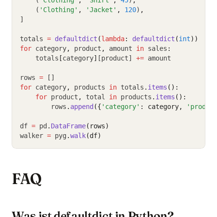
    (
'Clothing'
,
'Shirt'
,
45
)
,
    (
'Clothing'
,
'Jacket'
,
120
)
,
]
totals 
=
defaultdict
(
lambda
: 
defaultdict
(
int
))
for
 category
,
 product
,
 amount 
in
 sales
:
    totals
[
category
]
[product] 
+=
 amount
rows 
=
 []
for
 category
,
 products 
in
 totals
.
items
():
for
 product
,
 total 
in
 products
.
items
():
        rows
.
append
({
'category'
: category, 
'produc
df 
=
 pd
.
DataFrame
(rows)
walker 
=
 pyg
.
walk
(df)
FAQ
Was ist defaultdict in Python?