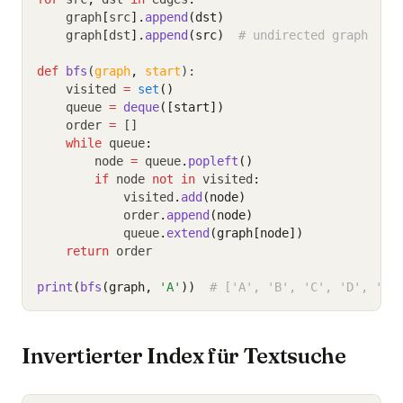
    graph
[
src
].
append
(dst)
    graph
[
dst
].
append
(src)
# undirected graph
def
bfs
(
graph
,
start
):
    visited 
=
set
()
    queue 
=
deque
([start])
    order 
=
 []
while
 queue
:
        node 
=
 queue
.
popleft
()
if
 node 
not
in
 visited
:
            visited
.
add
(node)
            order
.
append
(node)
            queue
.
extend
(graph[node])
return
 order
print
(
bfs
(graph, 
'A'
))
# ['A', 'B', 'C', 'D', 'E'
Invertierter Index für Textsuche