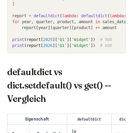
]
report 
=
defaultdict
(
lambda
: 
defaultdict
(
lambda
: 
d
for
 year
,
 quarter
,
 product
,
 amount 
in
 sales_data
:
    report
[
year
]
[quarter][product] 
+=
 amount
print
(report[
2025
][
'Q1'
][
'Widget'
])
# 500
print
(report[
2026
][
'Q1'
][
'Widget'
])
# 600
defaultdict vs
dict.setdefault() vs get() --
Vergleich
Eigenschaft
defaultdict
dict.s
Ja