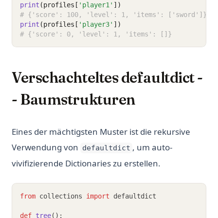
print
(profiles[
'player1'
])
# {'score': 100, 'level': 1, 'items': ['sword']}
print
(profiles[
'player3'
])
# {'score': 0, 'level': 1, 'items': []}
Verschachteltes defaultdict -
- Baumstrukturen
Eines der mächtigsten Muster ist die rekursive
Verwendung von
, um auto-
defaultdict
vivifizierende Dictionaries zu erstellen.
from
 collections 
import
 defaultdict
def
tree
():