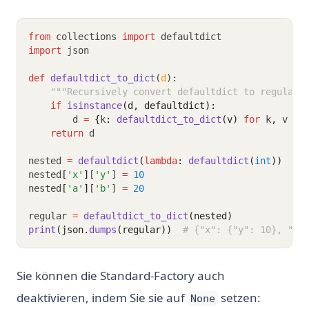
from
 collections 
import
 defaultdict
import
 json
def
defaultdict_to_dict
(
d
):
"""Recursively convert defaultdict to regular 
if
isinstance
(d, defaultdict):
        d 
=
{
k
:
defaultdict_to_dict
(v)
for
 k
,
 v 
in
return
 d
nested 
=
defaultdict
(
lambda
: 
defaultdict
(
int
))
nested
[
'x'
]
[
'y'
] 
=
10
nested
[
'a'
]
[
'b'
] 
=
20
regular 
=
defaultdict_to_dict
(nested)
print
(json.
dumps
(regular))
# {"x": {"y": 10}, "a"
Sie können die Standard-Factory auch
deaktivieren, indem Sie sie auf
setzen:
None