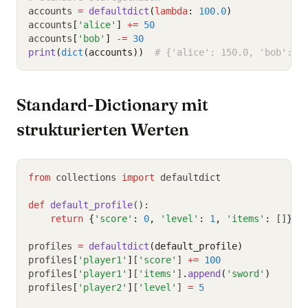
accounts 
=
defaultdict
(
lambda
: 
100.0
)
accounts
[
'alice'
]
+=
50
accounts
[
'bob'
]
-=
30
print
(
dict
(accounts))
# {'alice': 150.0, 'bob': 7
Standard-Dictionary mit
strukturierten Werten
from
 collections 
import
 defaultdict
def
default_profile
():
return
{
'score'
:
0
,
'level'
:
1
,
'items'
:
 []
}
profiles 
=
defaultdict
(default_profile)
profiles
[
'player1'
]
[
'score'
] 
+=
100
profiles
[
'player1'
]
[
'items'
]
.
append
(
'sword'
)
profiles
[
'player2'
]
[
'level'
] 
=
5