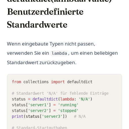
Benutzerdefinierte
Standardwerte
Wenn eingebaute Typen nicht passen,
verwenden Sie ein
, um einen beliebigen
lambda
Standardwert zurückzugeben.
from
 collections 
import
 defaultdict
# Standardwert 'N/A' für fehlende Einträge
status 
=
defaultdict
(
lambda
: 
'N/A'
)
status
[
'server1'
]
=
'running'
status
[
'server2'
]
=
'stopped'
print
(status[
'server3'
])
# N/A
# Standard-Startguthaben