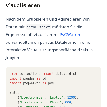
visualisieren
Nach dem Gruppieren und Aggregieren von
Daten mit
möchten Sie die
defaultdict
(opens in a ne
Ergebnisse oft visualisieren.
PyGWalker
verwandelt Ihren pandas DataFrame in eine
interaktive Visualisierungsoberfläche direkt in
Jupyter:
from
 collections 
import
 defaultdict
import
 pandas 
as
 pd
import
 pygwalker 
as
 pyg
sales 
=
 [
    (
'Electronics'
,
'Laptop'
,
1200
)
,
    (
'Electronics'
,
'Phone'
,
800
)
,