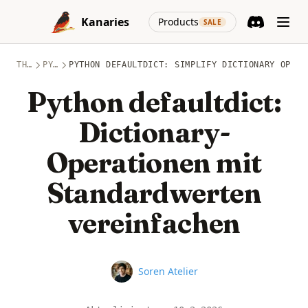
Skip to content
(opens in a new
Kanaries
Products
SALE
Discord
(opens in a n
THEMEN
PYTHON
PYTHON DEFAULTDICT: SIMPLIFY DICTIONARY OPERA
Python defaultdict:
Dictionary-
Operationen mit
Standardwerten
vereinfachen
Name
Soren Atelier