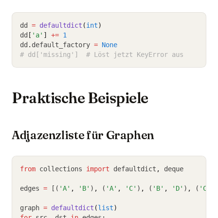
dd 
=
defaultdict
(
int
)
dd
[
'a'
]
+=
1
dd
.
default_factory 
=
None
# dd['missing']  # Löst jetzt KeyError aus
Praktische Beispiele
Adjazenzliste für Graphen
from
 collections 
import
 defaultdict
,
 deque
edges 
=
 [(
'A'
,
'B'
)
,
 (
'A'
,
'C'
)
,
 (
'B'
,
'D'
)
,
 (
'C'
,
graph 
=
defaultdict
(
list
)
for
 src
,
 dst 
in
 edges
: