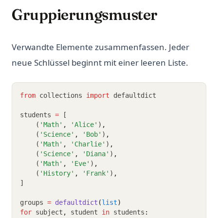
Gruppierungsmuster
Verwandte Elemente zusammenfassen. Jeder
neue Schlüssel beginnt mit einer leeren Liste.
from
 collections 
import
 defaultdict
students 
=
 [
    (
'Math'
,
'Alice'
)
,
    (
'Science'
,
'Bob'
)
,
    (
'Math'
,
'Charlie'
)
,
    (
'Science'
,
'Diana'
)
,
    (
'Math'
,
'Eve'
)
,
    (
'History'
,
'Frank'
)
,
]
groups 
=
defaultdict
(
list
)
for
 subject
,
 student 
in
 students
: