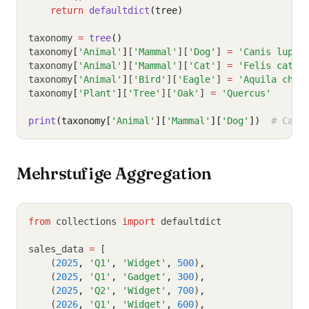
return
defaultdict
(tree)
taxonomy 
=
tree
()
taxonomy
[
'Animal'
]
[
'Mammal'
][
'Dog'
] 
=
'Canis lupus
taxonomy
[
'Animal'
]
[
'Mammal'
][
'Cat'
] 
=
'Felis catus
taxonomy
[
'Animal'
]
[
'Bird'
][
'Eagle'
] 
=
'Aquila chry
taxonomy
[
'Plant'
]
[
'Tree'
][
'Oak'
] 
=
'Quercus'
print
(taxonomy[
'Animal'
][
'Mammal'
][
'Dog'
])
# Cani
Mehrstufige Aggregation
from
 collections 
import
 defaultdict
sales_data 
=
 [
    (
2025
,
'Q1'
,
'Widget'
,
500
)
,
    (
2025
,
'Q1'
,
'Gadget'
,
300
)
,
    (
2025
,
'Q2'
,
'Widget'
,
700
)
,
    (
2026
,
'Q1'
,
'Widget'
,
600
)
,