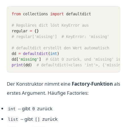
from
 collections 
import
 defaultdict
# Reguläres dict löst KeyError aus
regular 
=
{}
# regular['missing']  # KeyError: 'missing'
# defaultdict erstellt den Wert automatisch
dd 
=
defaultdict
(
int
)
dd
[
'missing'
]
# Gibt 0 zurück, und 'missing' ist 
print
(dd)
# defaultdict(<class 'int'>, {'missing'
Der Konstruktor nimmt eine
Factory-Funktion
als
erstes Argument. Häufige Factories:
-- gibt
zurück
int
0
-- gibt
zurück
list
[]