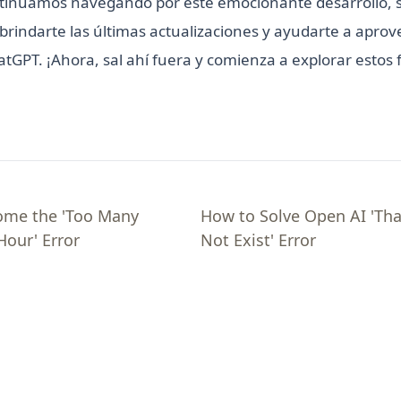
tinuamos navegando por este emocionante desarrollo,
rindarte las últimas actualizaciones y ayudarte a apro
atGPT. ¡Ahora, sal ahí fuera y comienza a explorar estos 
ome the 'Too Many
How to Solve Open AI 'Th
Hour' Error
Not Exist' Error