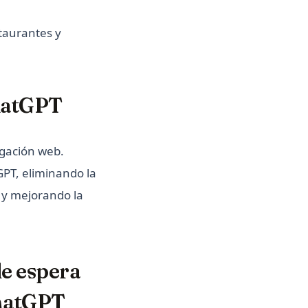
taurantes y
ChatGPT
egación web.
GPT, eliminando la
 y mejorando la
de espera
ChatGPT