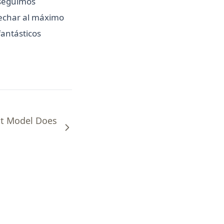
 seguimos
vechar al máximo
fantásticos
at Model Does