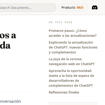
(opens in 
Products
SALE
Discord
(opens i
ON THIS PAGE
Primeros pasos: ¿Cómo
os a
acceder a las actualizaciones?
ada
Explorando la actualización
de ChatGPT: nuevas funciones
y complementos
La joya de la corona:
navegación web en ChatGPT
Aprovecha la oportunidad:
únete a la lista de espera de
desarrolladores de
complementos de ChatGPT
Reflexiones finales
onversación