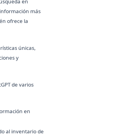
búsqueda en
n información más
én ofrece la
sticas únicas,
ciones y
tGPT de varios
nformación en
do al inventario de