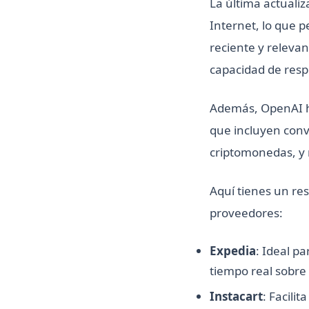
La última actuali
Internet, lo que 
reciente y releva
capacidad de resp
Además, OpenAI ha
que incluyen conv
criptomonedas, y
Aquí tienes un re
proveedores:
Expedia
: Ideal p
tiempo real sobre 
Instacart
: Facili