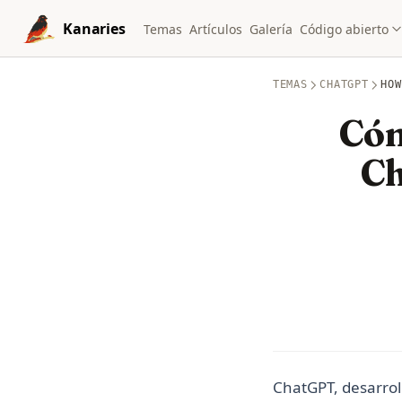
Skip to content
Kanaries
Temas
Artículos
Galería
Código abierto
TEMAS
CHATGPT
HOW
Cóm
Ch
ChatGPT, desarrol