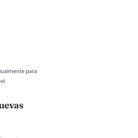
adualmente para
no!
nuevas