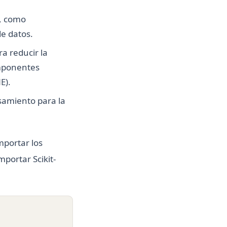
o, como
e datos.
a reducir la
omponentes
E).
samiento para la
mportar los
portar Scikit-