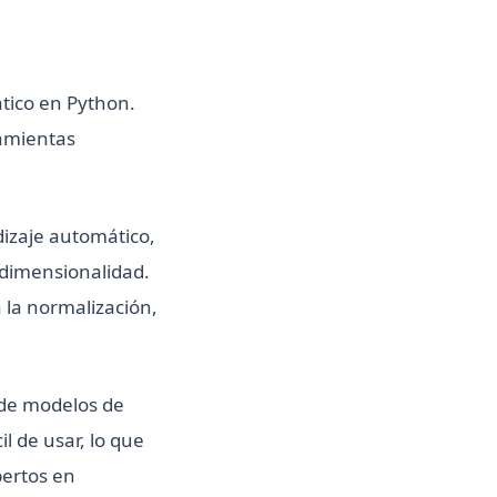
ático en Python.
ramientas
izaje automático,
 dimensionalidad.
la normalización,
n de modelos de
l de usar, lo que
pertos en