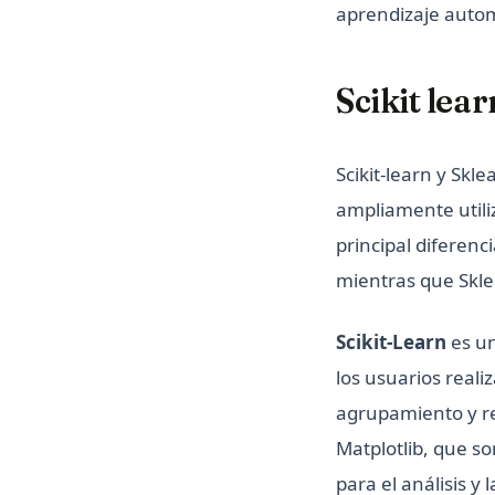
aprendizaje autom
Scikit lear
Scikit-learn y Sk
ampliamente utili
principal diferenc
mientras que Skle
Scikit-Learn
es un
los usuarios reali
agrupamiento y re
Matplotlib, que s
para el análisis y 