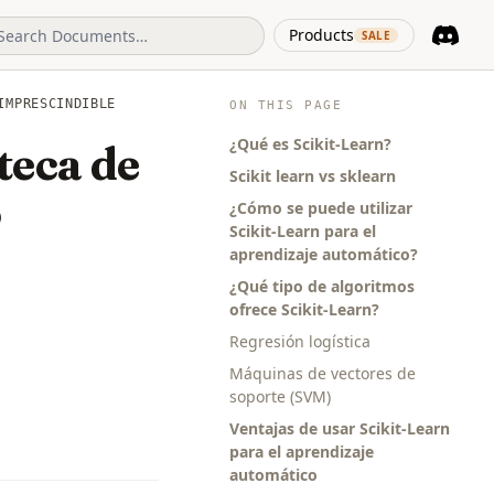
(opens in 
Products
SALE
Discord
(opens i
IMPRESCINDIBLE
ON THIS PAGE
¿Qué es Scikit-Learn?
teca de
Scikit learn vs sklearn
o
¿Cómo se puede utilizar
Scikit-Learn para el
aprendizaje automático?
¿Qué tipo de algoritmos
ofrece Scikit-Learn?
Regresión logística
Máquinas de vectores de
soporte (SVM)
Ventajas de usar Scikit-Learn
para el aprendizaje
automático