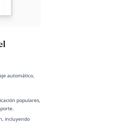
el
aje automático,
ficación populares,
oporte.
n, incluyendo