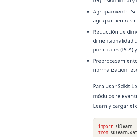
regresión lineal y 
Agrupamiento: Sci
agrupamiento k-m
Reducción de dimen
dimensionalidad d
principales (PCA) y
Preprocesamiento:
normalización, esc
Para usar Scikit-
módulos relevantes
Learn y cargar el 
import
 sklearn
from
 sklearn
.
da