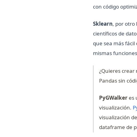
con código optimi
Sklearn
, por otr
científicos de dat
que sea más fácil 
mismas funciones
¿Quieres crear
Pandas sin códi
PyGWalker
es 
visualización.
P
visualización d
dataframe de po