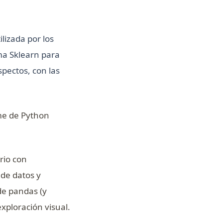
lizada por los
ama Sklearn para
spectos, con las
me de Python
rio con
 de datos y
de pandas (y
xploración visual.