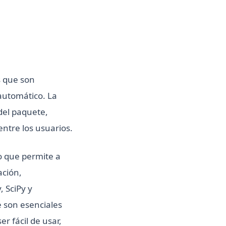
s que son
 automático. La
 del paquete,
ntre los usuarios.
o que permite a
ación,
 SciPy y
e son esenciales
er fácil de usar,