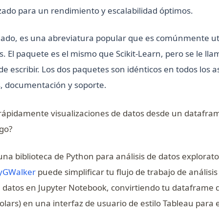
zado para un rendimiento y escalabilidad óptimos.
o lado, es una abreviatura popular que es comúnmente uti
os. El paquete es el mismo que Scikit-Learn, pero se le ll
de escribir. Los dos paquetes son idénticos en todos los a
, documentación y soporte.
 rápidamente visualizaciones de datos desde un datafra
go?
una biblioteca de Python para análisis de datos explorato
(opens in a new tab)
yGWalker
puede simplificar tu flujo de trabajo de análisis
e datos en Jupyter Notebook, convirtiendo tu dataframe 
lars) en una interfaz de usuario de estilo Tableau para e