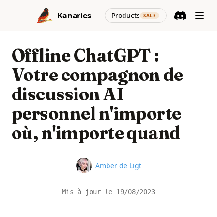
Skip to content
(opens in a new
Kanaries
Products
SALE
Discord
(opens in a n
Offline ChatGPT :
Votre compagnon de
discussion AI
personnel n'importe
où, n'importe quand
Name
Amber de Ligt
Mis à jour le
19/08/2023