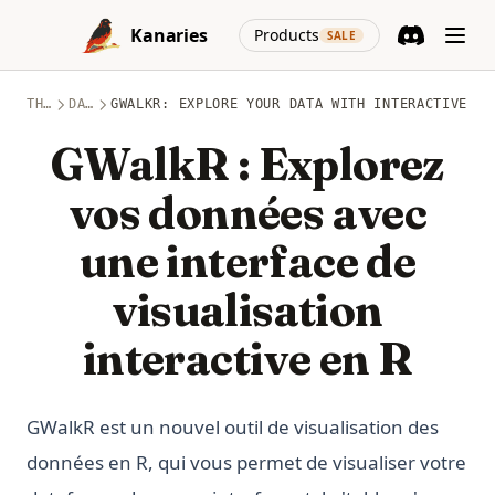
Skip to content
(opens in a new
Kanaries
Products
SALE
Discord
(opens in a n
THÈMES
DATA-SCIENCE
GWALKR: EXPLORE YOUR DATA WITH INTERACTIVE VI
GWalkR : Explorez
vos données avec
une interface de
visualisation
interactive en R
GWalkR est un nouvel outil de visualisation des
données en R, qui vous permet de visualiser votre