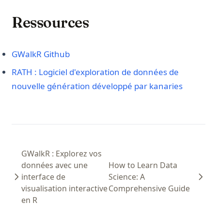
Ressources
(opens in a new tab)
GWalkR Github
RATH : Logiciel d'exploration de données de
(opens in
nouvelle génération développé par kanaries
GWalkR : Explorez vos
données avec une
How to Learn Data
interface de
Science: A
visualisation interactive
Comprehensive Guide
en R