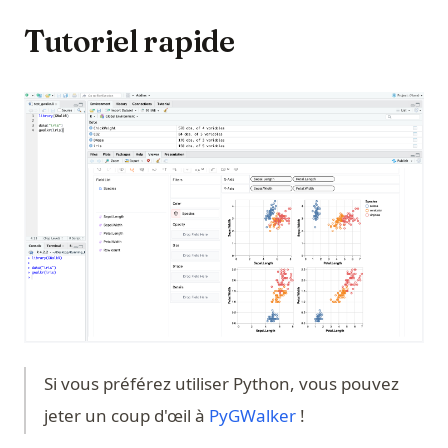
Tutoriel rapide
Si vous préférez utiliser Python, vous pouvez
(opens in a new tab
jeter un coup d'œil à
PyGWalker
!