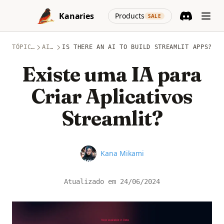
Skip to content
(opens in a new
Kanaries
Products
SALE
Discord
(opens in a n
TÓPICOS
AIGC
IS THERE AN AI TO BUILD STREAMLIT APPS?
Existe uma IA para
Criar Aplicativos
Streamlit?
Name
Kana Mikami
Atualizado em
24/06/2024