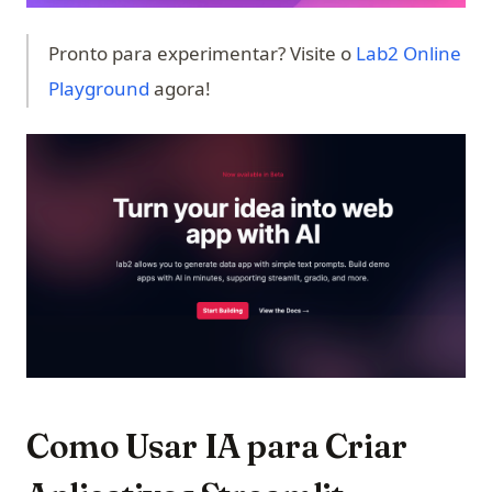
Pronto para experimentar? Visite o
Lab2 Online
(opens in a new tab)
Playground
agora!
(op
Como Usar IA para Criar