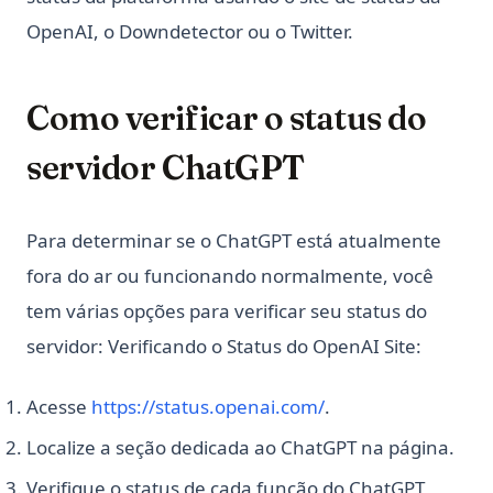
OpenAI, o Downdetector ou o Twitter.
Como verificar o status do
servidor ChatGPT
Para determinar se o ChatGPT está atualmente
fora do ar ou funcionando normalmente, você
tem várias opções para verificar seu status do
servidor: Verificando o Status do OpenAI Site:
(opens in a new tab
Acesse
https://status.openai.com/
.
Localize a seção dedicada ao ChatGPT na página.
Verifique o status de cada função do ChatGPT