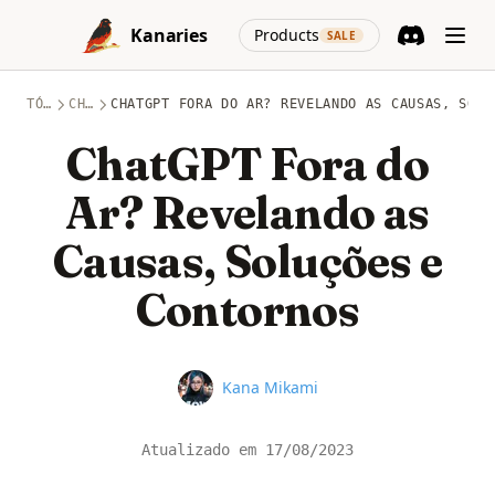
Skip to content
(opens in a new
Kanaries
Products
SALE
Discord
(opens in a n
TÓPICOS
CHATGPT
CHATGPT FORA DO AR? REVELANDO AS CAUSAS, SOLU
ChatGPT Fora do
Ar? Revelando as
Causas, Soluções e
Contornos
Name
Kana Mikami
Atualizado em
17/08/2023