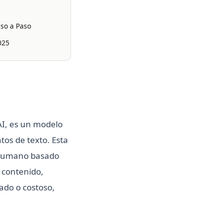
aso a Paso
025
AI, es un modelo
os de texto. Esta
l humano basado
 contenido,
ado o costoso,