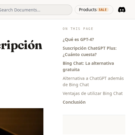
(opens in 
Products
SALE
Discord
(opens i
ON THIS PAGE
¿Qué es GPT-4?
cripción
Suscripción ChatGPT Plus:
¿Cuánto cuesta?
Bing Chat: La alternativa
gratuita
Alternativa a ChatGPT además
de Bing Chat
Ventajas de utilizar Bing Chat
Conclusión