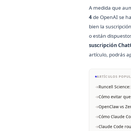
A medida que aum
4
de OpenAI se han
bien la suscripci
o están dispuesto
suscripción Chat
artículo, podrás a
ARTÍCULOS POPU
Runcell Science:
Cómo evitar que
OpenClaw vs Zer
Cómo Claude Code
Claude Code rout