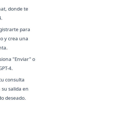
hat, donde te
4.
gistrarte para
co y crea una
nta.
siona "Enviar" o
GPT-4.
 tu consulta
su salida en
ado deseado.