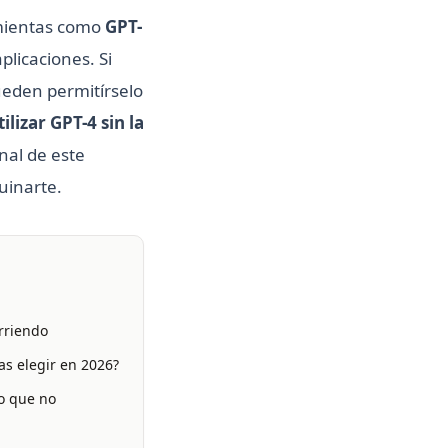
mientas como
GPT-
licaciones. Si
ueden permitírselo
tilizar GPT-4 sin la
final de este
uinarte.
rriendo
as elegir en 2026?
lo que no