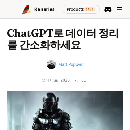
Skip to content
(opens in a new
Kanaries
Products
SALE
Discord
(opens in a n
ChatGPT로 데이터 정리
를 간소화하세요
Name
Matt Popovic
업데이트
2023. 7. 31.