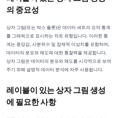
Python Type Hints: A Practical Guide to Type Annotations
Unraveling the 'ChatGPT Something Went Wrong'
의 중요성
Python Virtual Environments: A Complete Guide to venv,
Conundrum: Your Ultimate Troubleshooting Guide
virtualenv, and Conda
Visual ChatGPT: Generate and Manipulate Images through
Python asyncio: Complete Guide to Asynchronous
Multi-Modal Interactions
상자 그림(또는 박스 플롯)은 데이터 세트의 요약 통계
Programming
Visual ChatGPT: 이미지의 생성과 조작을 통한 멀티모달 인터랙
를 그래픽으로 표시하는 차트 유형입니다. 이러한 통
Python asyncio: 비동기 프로그래밍 완벽 가이드
션
계는 중앙값, 사분위수 및 잠재적 이상치를 포함하며,
Python collections 모듈: Counter, defaultdict, deque,
What Does GPT Stand For In Chat GPT? Explained in 1 Min
namedtuple 가이드
데이터의 분포와 왜도에 대한 통찰력을 제공합니다.
What is a High Perplexity Score in GPT Zero? Learn How to
Python defaultdict: Simplify Dictionary Operations with
상자 그림은 데이터의 분포와 왜도를 시각적으로 보여
Detect AI Content
Default Values
주기 위해 설명적 데이터 분석에 자주 사용됩니다.
Why is ChatGPT Slow? It Might Not Be Your Fault
Python defaultdict: 기본값으로 딕셔너리 연산 간소화하기
does-chatgpt-has-word-limit
Python f-strings: The Complete Guide to Formatted String
‘ChatGPT Something Went Wrong’의 수수께끼 해결: 궁극적인
레이블이 있는 상자 그림 생성
Literals
문제 해결 가이드
Python f-strings: 포맷된 문자열 리터럴 완전 가이드
에 필요한 사항
개인화된 GPT: 나만의 GPT 모델을 미세조정하는 방법
Python heapq: Priority Queues and Heap Operations Made
고급 가이드: 파이썬에서 ChatGPT API 사용하는 방법
Simple