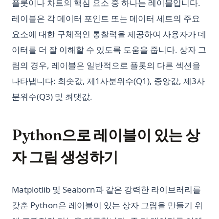
고급 챗봇 배포를 위한 맞춤형 데이터에 대한 ChatGPT 교육 가
플롯이나 차트의 핵심 요소 중 하나는 레이블입니다.
Python heapq: 우선순위 큐와 힙 연산을 간단하게
이드
레이블은 각 데이터 포인트 또는 데이터 세트의 주요
Python itertools: Complete Guide to Iterator Building Blocks
기술 채용을 위한 GPT: 채용 혁신의 주역
요소에 대한 구체적인 통찰력을 제공하여 사용자가 데
Python map() Function: Transform Iterables with Examples
놓치면 안 되는 상위 11개의 Auto GPT 예시
이터를 더 잘 이해할 수 있도록 도움을 줍니다. 상자 그
Python map() 함수: 예제로 배우는 이터러블 변환
비즈니스 및 개인용 ChatGPT 훈련 방법
림의 경우, 레이블은 일반적으로 플롯의 다른 섹션을
Python os Module: File and Directory Operations Guide
상위 10개 오픈소스 ChatGPT 대안 및 사용 방법
나타냅니다: 최솟값, 제1사분위수(Q1), 중앙값, 제3사
Python os 모듈: 파일 및 디렉토리 작업 가이드
예술 마스터하기: 로그인 없이 ChatGPT를 사용하는 방법
분위수(Q3) 및 최댓값.
Python subprocess: Python에서 외부 명령 실행하기 (완전 가
오토GPT 사용법: 단계별 가이드
이드)
이 도구들로 ChatGPT 메모리 기능 구현하기
Python subprocess: Run External Commands from Python
Python으로 레이블이 있는 상
(Complete Guide)
인턴GPT: ChatGPT와 점 이동 이상의 상호작용 확장
자 그림 생성하기
Python unittest: Write and Run Unit Tests (Complete Guide)
장기 기억 ChatGPT? LTM-1: 5백만 개의 토큰을 가진 LLM입니
다.
Python unittest: 유닛 테스트 작성과 실행 (완전 가이드)
챗GPT에서 GPT은 무엇을 의미하는가? 1분으로 설명
Python zip() Function: Combine Iterables with Examples
Matplotlib 및 Seaborn과 같은 강력한 라이브러리를
챗지피티가 최대 수용 인원을 초과하는 오류 해결 방법
Python 가상 환경: venv, virtualenv, Conda 완전 가이드
갖춘 Python은 레이블이 있는 상자 그림을 만들기 위
코딩에 ChatGPT 사용 방법
Python 노트북: 데이터 과학 초보자를 위한 완벽한 안내서