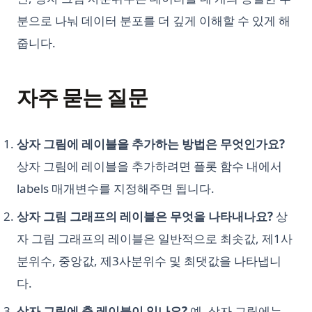
Sklearn Train Test Split: Complete Guide to Splitting Data in
분으로 나눠 데이터 분포를 더 깊게 이해할 수 있게 해
Python
줍니다.
Sklearn Train Test Split: Python에서 데이터 분할을 위한 완벽
가이드
Snowflake Connector Python: Install and Connect to
자주 묻는 질문
Snowflake with Ease
Snowflake Connector Python: 쉽게 설치하고 Snowflake에 연
결하기
상자 그림에 레이블을 추가하는 방법은 무엇인가요?
상자 그림에 레이블을 추가하려면 플롯 함수 내에서
Streamlit Datetime Slider - A Step-by-Step Introduction
labels 매개변수를 지정해주면 됩니다.
Streamlit Datetime Slider - 단계별 소개
T-Test and P-Value in Python for Data Analysis
상자 그림 그래프의 레이블은 무엇을 나타내나요?
상
Text Cleaning in Python: Effective Data Cleaning Tutorial
자 그림 그래프의 레이블은 일반적으로 최솟값, 제1사
The Ultimate Guide: How to Use Scikit-learn Imputer
분위수, 중앙값, 제3사분위수 및 최댓값을 나타냅니
Understanding Pandas DataFrame Indices | Python
다.
Unfolding the Architecture and Efficiency of Fast and Faster
상자 그림에 축 레이블이 있나요?
예, 상자 그림에는