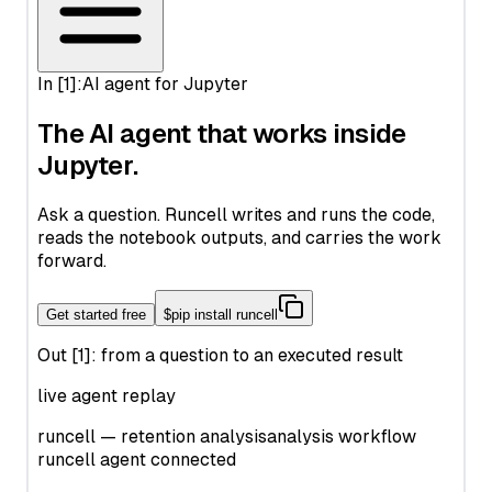
Pandas reset_index(): DataFrame 인덱스 재설정 완벽 가이드
Python JSON: Parse, Read, Write, and Convert JSON Data
시센스 대 태블로: 머신러닝 기반 데이터 비교
Hugging Face Transformers: Your Gateway to State-of-the-
Pandas set_index 함수 사용 방법
Art NLP
Python KNN: Mastering K Nearest Neighbor Regression
데이터 클라우드에서 인공 지능의 힘을 발휘하는 스노우플레이
Pandas to_datetime: Convert Strings, Timestamps, and
with sklearn
크 AI
Hugging Face Transformers: 귀하의 NLP 최첨단으로 향하는
Mixed Formats
게이트웨이
Python KNN: sklearn을 사용한 K Nearest Neighbor
데이터를 빠르게 시각화하는 최고의 방법: 스노우플레이크 시각
Pandas to_sql() 메소드: 효율적인 SQL 작성을 위한 팁
Regression 마스터하기
화
InstructGPT: ChatGPT 뒤에 숨겨진 힘
Pandas value_counts(): Count Unique Values Like a Pro
Python Lambda Functions: A Clear Guide with Practical
Supabase Edge Runtime: 서버리스 함수 개발의 간소화
InstructGPT: the Hidden Power Behind ChatGPT
Examples
Pandas 데이터프레임에서 NaN 값 확인하는 방법
Tableau에서 원형 차트를 더 크게 만드는 방법
InternGPT: Expanding Interactions with ChatGPT Beyond
Python Lambda 함수: 실용적인 예제로 배우는 명확한 가이드
Pandas 데이터프레임을 NumPy 어레이로 변환하는 포괄적인
Pointing
2023년을 위한 최고의 대시보드 소프트웨어: 비즈니스를 모니터
가이드
Python List Comprehension: Complete Guide with
링하는 최고의 도구
Is Chat GPT Plus Worth It? A Quick Review
Examples and Performance Tips
Pandas 문자열 연산: 벡터화된 텍스트 클리닝 (2025 가이드)
이 최고의 데이터 모델링 도구를 사용해 보았습니다. 제 리뷰는
Is ChatGPT Safe? Unveiling the Facts & Ensuring Peace of
Python Logging: The Complete Guide to Logging in Python
다음과 같습니다.
Pandas 열 삭제: DataFrame에서 열을 제거하는 방법
Mind
Python Make Beautiful Soup Faster: Improve Your Web
성능 저하 없음 - 최고의 데이터 품질 도구 검토
Pandas 피벗 테이블: Excel처럼 데이터 요약·재구성하기 (가이
Is GPT-4 Free? Everything You Need to Know About GPT-4 is
Scraping Efficiencies Now!
드)
Here
에어테이블 데이터 시각화: 성공을 위한 도구와 기술
Python Match Case: Structural Pattern Matching Explained
Pandas 행 필터링: Python에서 조건별로 데이터 선택하기
LLM Jailbreak Research Papers
Apache Spark 데이터 시각화의 궁극적인 가이드
(Python 3.10+)
Pandas: Find and Filter Values in a DataFrame Column
LLM 탈옥 연구 논문
윈도우 코파일럿: 첫 번째 봐
Python Match Case: 구조적 패턴 매칭 완전 해설 (Python