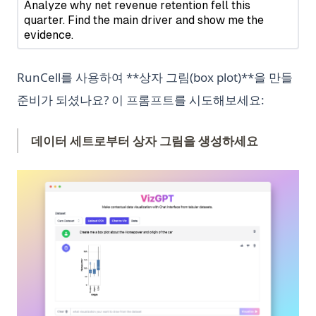
Pandasql - Python Package for Querying DataFrames Using
Let Me GPT That For You: Funny Tool That Actually Works
3.10+)
훌륭하고 안정적인 확산 프롬프트를 손쉽게 작성하는 방법
SQL
LlamaIndex: Combine Your Data Framework with ChatGPT
Python Multiprocessing: Parallel Processing Guide for
Grok Xai
Pandasql - SQL로 DataFrame을 조회하는 Python 패키지
Speed
LlamaIndex: Data Framework와 ChatGPT를 결합하세요
best-llm-for-coding
Pandas에서 'No Module Named' 오류 해결: 상세 가이드
Python Multiprocessing: 속도를 위한 병렬 처리 가이드
RunCell를 사용하여 **상자 그림(box plot)**을 만들
Longterm Memory ChatGPT? LTM-1: A LLM with 5 Million
clustering-visualization
Pandas에서 DataFrame.loc을 사용하여 데이터에 액세스 및 조
Tokens
Python Not Equal Operator (!=): Complete Guide with
준비가 되셨나요? 이 프롬프트를 시도해보세요:
codex-vs-claude-code-skills
작하는 방법
Examples
Mastering the Art: How to Use ChatGPT Without Login
customer-hosted-looker
Pandas에서 빈 DataFrame 만드는 방법
Python Notebooks: The Perfect Guide for Data Science
데이터 세트로부터 상자 그림을 생성하세요
Maximizing the Use of OpenAI - A Detailed Guide on How
Beginners
data-visualization-oil-and-gas-industry
Pandas에서 컬럼 이름 바꾸기: 쉽고 효과적인 방법
to Use OpenAI
Python Pathlib: The Modern Guide to File Path Handling
data-wrangling
(op
Pandas에서 키 오류(Key Errors) 해결하는 방법: 자세한 가이드
Offline ChatGPT: Your Personal AI Chat Companion
Anywhere, Anytime
Python Pathlib: 현대적인 파일 경로 처리 가이드
distributed-database-vs-database-plus
Pandas에서 히스토그램 만들기: 단계별 가이드
Offline ChatGPT: 언제 어디서나 당신의 개인 AI 체팅 도우미
Python Pi 가이드: 튜토리얼, 예제, 그리고 최적의 방법
dynamic-data-visualization
Python Vector Database: The Best Databases and Tools for
Spatial Data and Generative AI
Open AI '해당 모델이 존재하지 않습니다' 오류 해결하기
Python Poetry: Modern Dependency Management and
google-drive-analytics
Packaging Guide
Python 벡터 데이터베이스: 공간 데이터와 생성형 AI를 위한 최
OpenAI o1의 빠른 리뷰
metabase-vs-looker
고의 데이터베이스와 도구
Python Poetry: 현대적인 의존성 관리 및 패키징 가이드
OpenAI를 최대한 활용하는 방법 - OpenAI 사용 상세 가이드
peazip
Sort Pandas DataFrame: Examples and Tips
Python Random Sampling: Tips and Techniques for
OpenChat AI: GPT-3로 구동하는 대화형 인공지능의 미래