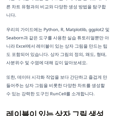
판다스 열에서 리스트 언팩킹하기: 포괄적인 가이드
Quick View of OpenAI o1
Python Sort: Complete Guide to sorted(), list.sort(), and
른 차트 유형과의 비교와 다양한 생성 방법을 탐구합
Custom Sorting
판다스 크로스탭(Crosstab): 파이썬에서 간단한 교차표 만들기
Reverse Prompt Engineering with ChatGPT: A Detailed
니다.
Guide
Python String Replace: Complete Guide to str.replace() and
판다스 평균 함수 사용 방법
Beyond
SuperAGI: Unleashing the Power of Autonomous AI Agents
판다스(Pandas)를 사용한 데이터프레임 시각화 방법
우리의 가이드에는 Python, R, Matplotlib, ggplot2 및
Python Switch Case: How to Implement Switch Statements
SuperAGI: 자율 AI 에이전트의 힘을 발휘하다
팬더스 get_dummies 기능의 효과적인 사용 방법
in Python
Seaborn과 같은 도구를 사용한 실습 튜토리얼뿐만 아
The Real Answer to: How Many Questions Can You Ask
효과적으로 Pandas Rank 사용하는 방법
니라 Excel에서 레이블이 있는 상자 그림을 만드는 팁
Python Switch Case: match-case Statement Explained (With
ChatGPT in an Hour?
Examples)
도 포함되어 있습니다. 상자 그림의 정의, 왜도, 형태,
The Truth About ChatGPT and Plagiarism: Everything You
Python Switch Case: match-case 문 설명
Need to Know
사분위수 및 수염에 대해 깊이 알아보세요.
Python Threading: Complete Guide to Multithreading with
Top 10 Open Source ChatGPT Alternatives & How to Use
Examples
Them
또한, 데이터 시각화 작업을 보다 간단하고 즐겁게 만
Python Threading: 예제를 통한 멀티스레딩 완벽 가이드
Top 11 Auto GPT Examples that You Cannot Miss Out
들어주는 상자 그림을 비롯한 다양한 차트를 생성할
Python Timer 함수 및 스탑워치 사용법
Understanding the 'Too Many Signups from the Same IP'
수 있는 강력한 도구인 RunCell를 소개합니다.
Issue in ChatGPT
Python Try Except: How to Handle Exceptions the Right Way
Unleashing the Power of AutoGPT Plugins: A
Python Try Except: 예외를 올바르게 처리하는 방법
Comprehensive Guide
레이블이 있는 상자 그림 생성