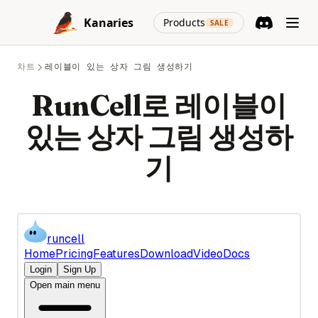
Skip to content
Python Datetime: Python 날짜와 시간 완전 가이드
Pandas Unstack: 명확한 설명
Postgres 데이터베이스 시각화기: 철저한 가이드
(opens in a new
How to Install AutoGPT with Docker: Step-by-Step Guide
Kanaries
Products
문제 해결: Matplotlib.pyplot이 소스에서 해결되지 않음
SALE
Python Decorators: The Complete Guide with Practical
Pandas Visulziation: A Step-by-Step Tutorial
Discord
(opens in a n
Power BI 대안 중 상위 7개: 데이터 분석 및 시각화 도구
How to OverCome the 'Too Many Requests in 1 Hour' Error
파이썬 Matplotlib를 사용하여 시계열 그래프 만드는 방법
Examples
Pandas Where: Harnessing the Power of Pandas to Manage
Mac에서 Power BI 실행하는 방법
How to Plugins to ChatGPT: An In-Depth Guide
차트
레이블이 있는 상자 그림 생성하기
파이썬에서 'Module Matplotlib Has No Attribute Plot' 에러 해
Python Deque: Fast Double-Ended Queues with
Null Values
결하기
collections.deque
무작위 안정 확산 프롬프트 생성기
How to Solve Open AI 'That Model Does Not Exist' Error
RunCell로 레이블이
Pandas Where: Pandas의 강력한 기능으로 Null 값 다루기
파이썬의 Matplotlib을 사용하여 이미지 그리기 방법
Python Deque: collections.deque를 사용한 빠른 양방향 큐
피그워커 0.1.6.업데이트: 시각화를 코드로 내보내기
How to Train ChatGPT for Business and Personal Use
Pandas fillna(): Handle Missing Values in DataFrames
있는 상자 그림 생성하
Python Enumerate: Loop with Index the Right Way
아무런 노력 없이 PySpark에서 Null 값을 삭제하는 방법
How to Training ChatGPT on Custom Data for Advanced
Pandas iterrows(): How to Iterate Over DataFrame Rows
Chatbot Deployment
Python Enumerate: 올바른 방법으로 인덱스와 함께 반복하기
자동 데이터 분석을 위한 상위 10개 Python 라이브러리
기
(And When Not To)
How to Turn On Chat GPT Developer Mode - Simple Guide
Python F-Strings: The Complete Guide to String Formatting
초보자를 위한 Python 데이터 분석 프로젝트: 종합 가이드
Pandas loc: Select and Filter DataFrame Rows and Columns
by Label
How to Use AutoGPT: Step-by-Step Guide
Python F-Strings: 문자열 포맷팅 완벽 가이드
풀어보기: 알아둘 필요가 있는 파이썬 데이터 시각화 라이브러리
Pandas read_csv() 튜토리얼: CSV 파일을 전문가처럼 불러오기
How to Use Chat GPT without Sign In
Python Flatten List: 8 Methods to Flatten Nested Lists
파이토치 vs 텐서플로우 - 파이토치 2.0이 게임 체인저인가요?
Pandas read_csv: The Definitive Guide to pd.read_csv() in
How to Use ChatGPT for Coding
Python Floor Division: Complete Guide to the // Operator
팬더, 파이스파크, R & PygWalker에서 CSV 파일을 데이터프레
Python (2026)
임으로 마스터하세요.
How to Use ChatGPT for Python Coding
Python Generators: Complete Guide to yield, Generator
Pandas reset_index(): Complete Guide to Resetting
Expressions, and Lazy Evaluation
레드래시 대안: 포괄적인 리뷰
How to Use GPT-4 for Free: A Comprehensive Guide
DataFrame Index
Python Get All Files in a Directory: Fast, Modern & Efficient
Segment Anything: AI 모델이 이미지 분할을 변경합니다
How to Use GPT-4 without ChatGPT Plus Subscription