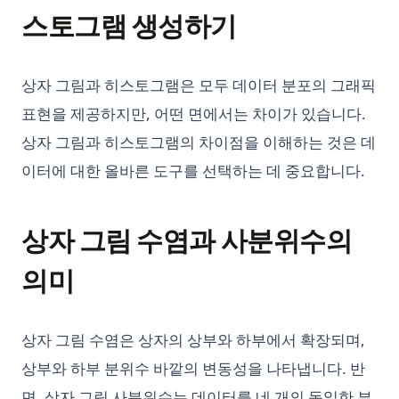
Python3 Linter: The Ultimate Guide to Boosting Your Code
스토그램 생성하기
Quality
Python3 린터: 코드 품질 향상을 위한 궁극적인 가이드
상자 그림과 히스토그램은 모두 데이터 분포의 그래픽
Python에서 For Loop Counter 사용하기: 상세 설명
표현을 제공하지만, 어떤 면에서는 차이가 있습니다.
Python에서 SyntaxError Invalid Syntax를 해결하는 방법 - 작
동 방법
상자 그림과 히스토그램의 차이점을 이해하는 것은 데
Python에서 불일치 연산자는 무엇인가?
이터에 대한 올바른 도구를 선택하는 데 중요합니다.
Python에서의 Side_effect - 무엇인지 알고 어떻게 사용하나요?
Python으로 Beautiful Soup 속도 향상시키기: 웹 스크래핑 효율
상자 그림 수염과 사분위수의
높이기!
Python의 pycache 완벽 이해: 알아야 할 모든 것
의미
SVM in Python, What It Is and How to Use It
Scikit-Learn: 머신러닝에서 필수적인 라이브러리
상자 그림 수염은 상자의 상부와 하부에서 확장되며,
Scikit-learn Imputer 사용하기: 궁극적인 안내서
상부와 하부 분위수 바깥의 변동성을 나타냅니다. 반
Side_effect in Python - What It Is And How to Use?
면, 상자 그림 사분위수는 데이터를 네 개의 동일한 부