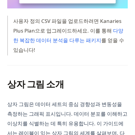
trifacta-wrangler
Effective Data Analysis
Sorting Pandas DataFrame by Index
OpenChat AI: The Future of Conversational AI Powered by
Python Random: Generate Random Numbers, Choices, and
Unpacking Lists in Pandas Columns: Comprehensive Guide
GPT-3
Samples
사용자 정의 CSV 파일을 업로드하려면 Kanaries
pandas-fillna
OpenLLM: Easily Take Control of Large Language Models
Python Random: 난수, 선택, 샘플 생성하기
Plus Plan으로 업그레이드하세요. 이를 통해
다양
pandas-query
OpenLLM: 큰 언어 모델 쉽게 제어하기
Python Regex: The Complete Guide to Regular Expressions
(opens in a ne
한 복잡한 데이터 분석을 다루는 패키지
를 얻을 수
데이터 분석을 위한 Pandas Shift 메소드 사용 방법: 포괄적인 가
in Python
OpenLLaMA: LLaMA 큰 언어 모델의 오픈 소스 재현
있습니다!
이드
Python Requests Library: Complete Guide to HTTP Requests
OpenLLaMA: The Open-Source Reproduction of LLaMA
시계열 분석 마스터하기: Pandas Resample 사용 방법
in Python
Large Language Model
파이썬에서 딕셔너리를 데이터프레임으로 변환하는 방법 | 판다
Python Requests 라이브러리: Python에서 HTTP 요청을 위한
Orca 13B: the New Open Source Rival for GPT-4 from
스(Pandas) 설명
완전 가이드
Microsoft
상자 그림 소개
판다 Pandas의 to_datetime 함수를 사용하여 데이터 처리하기
Python Reverse Range 사용 방법: 쉬운 가이드
Orca 13B: 마이크로소프트의 GPT-4 새로운 오픈소스 라이벌
판다스 2.0: 알아야 할 새로운 기능
Python SQLite3 Tutorial: Complete Guide to SQLite
Personalized GPT: How to Find Tune Your Own GPT Model
Database in Python
상자 그림은 데이터 세트의 중심 경향성과 변동성을
판다스 데이터프레임 쉽게 요약하는 방법
PrivateGPT: Offline GPT-4 That is Secure and Private
Python SQLite3 튜토리얼: Python에서 SQLite 데이터베이스 완
측정하는 그래픽 표시입니다. 데이터 분포를 이해하고
판다스 시각화: 단계별 튜토리얼
PrivateGPT: 오프라인 GPT-4 보안 및 개인 정보 보호
전 정복 가이드
이상치를 식별하는 데 특히 유용합니다. 이 가이드에
판다스 열 재정렬: 효율적인 데이터프레임 조작 기술
Promptheus: the ChatGPT for Your Voice
Python Shebang 사용 방법
서는 레이블이 있는 상자 그림의 세계를 살펴보며, 다