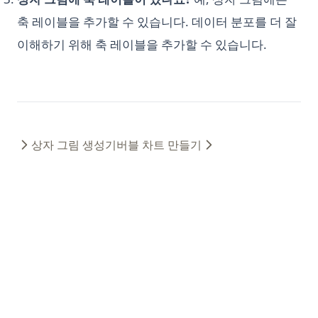
R-CNN for Object Detection
축 레이블을 추가할 수 있습니다. 데이터 분포를 더 잘
Unlocking Creativity with Python and Arduino: A
이해하기 위해 축 레이블을 추가할 수 있습니다.
Comprehensive Guide
Web Scraping with Python: Complete Guide Using
Requests, BeautifulSoup, and Selenium
What Is Elif in Python - Explained!
What Is Parsing in Python? A Guide to Parsers and
상자 그림 생성기
버블 차트 만들기
Techniques
What is Boolean in Python?
What is Do Nothing in Python? Understanding The Pass
Statement
What is Scikit-Learn: The Must-Have Machine Learning
Library
What is XGBoost, The Powerhouse of Machine Learning
Algorithms
What is an Expression in Python?