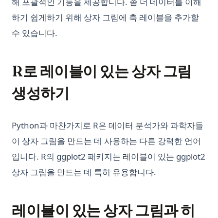
해 포괄적인 기능을 제공합니다. 좀 더 데이터를 이해
프롬테우스: 당신의 목소리로 대화하는 ChatGPT
Python 디렉터리의 모든 파일 가져오기: 빠르고 모던하며 효율적
하기 쉽게하기 위해 상자 그림에 축 레이블을 추가할
인 방법
프롬프트부터 코드베이스까지: GPT 엔지니어의 힘
수 있습니다.
Python 문자열 치환: str.replace() 완전 가이드와 그 이상
해결 방법: ChatGPT에서 '응답을 생성하는 중에 오류가 발생했습
니다'
Python 순환 import 해결법 (실전 예제 포함)
R로 레이블이 있는 상자 그림
Python 웹 스크래핑: Requests, BeautifulSoup, Selenium을 사
용한 완전 가이드
생성하기
Python 정렬: sorted(), list.sort(), 커스텀 정렬 완전 가이드
Python 정수 나눗셈: // 연산자 완벽 가이드
Python과 마찬가지로 R은 데이터 분석가와 과학자들
Python 제너레이터: yield, 제너레이터 표현식, 지연 평가 완전
이 상자 그림을 만드는 데 사용하는 다른 강력한 언어
가이드
입니다. R의 ggplot2 패키지는 레이블이 있는 ggplot2
Python 초보자를 위한 곱셈 방법
상자 그림을 만드는 데 특히 유용합니다.
Python 타입 힌트: 타입 어노테이션 실전 가이드
Python 패키지 업그레이드 방법: 포괄적인 안내서
레이블이 있는 상자 그림과 히
Python 평면화 리스트: 이 팁으로 코드를 간편하게 만드세요