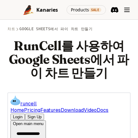
Skip to content
Power BI 대안 중 상위 7개: 데이터 분석 및 시각화 도구
(opens in a new
Kanaries
Products
SALE
Discord
(opens in a n
Mac에서 Power BI 실행하는 방법
무작위 안정 확산 프롬프트 생성기
차트
GOOGLE SHEETS에서 파이 차트 만들기
피그워커 0.1.6.업데이트: 시각화를 코드로 내보내기
RunCell를 사용하여
아무런 노력 없이 PySpark에서 Null 값을 삭제하는 방법
Google Sheets에서 파
자동 데이터 분석을 위한 상위 10개 Python 라이브러리
초보자를 위한 Python 데이터 분석 프로젝트: 종합 가이드
이 차트 만들기
풀어보기: 알아둘 필요가 있는 파이썬 데이터 시각화 라이브러리
파이토치 vs 텐서플로우 - 파이토치 2.0이 게임 체인저인가요?
팬더, 파이스파크, R & PygWalker에서 CSV 파일을 데이터프레
임으로 마스터하세요.
레드래시 대안: 포괄적인 리뷰
Segment Anything: AI 모델이 이미지 분할을 변경합니다
시센스 대 태블로: 머신러닝 기반 데이터 비교