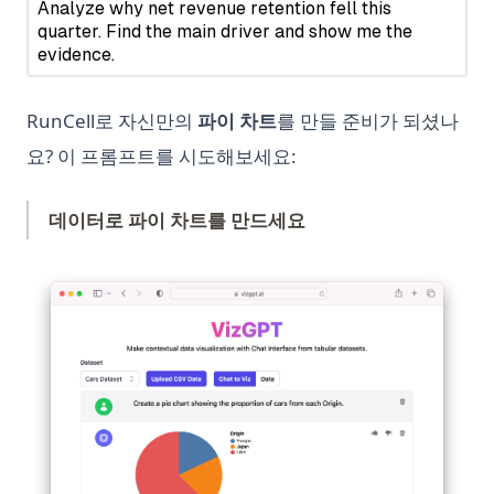
Grok Xai
best-llm-for-coding
clustering-visualization
RunCell로 자신만의
파이 차트
를 만들 준비가 되셨나
codex-vs-claude-code-skills
요? 이 프롬프트를 시도해보세요:
customer-hosted-looker
data-visualization-oil-and-gas-industry
데이터로 파이 차트를 만드세요
data-wrangling
(op
distributed-database-vs-database-plus
dynamic-data-visualization
google-drive-analytics
metabase-vs-looker
peazip
trifacta-wrangler