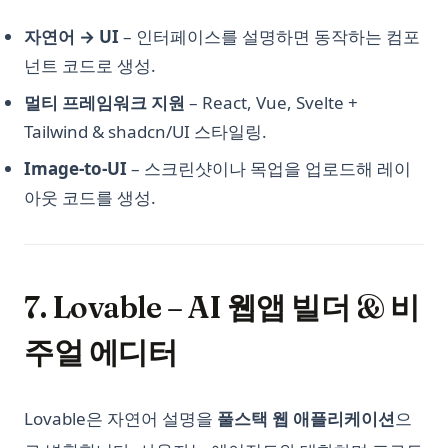
파이썬 배우는 데 걸리는 시간은 얼마나 걸리며, 배우기 어려울
자연어 → UI
– 인터페이스를 설명하면 동작하는 컴포
까?
넌트 코드로 생성.
파이썬 버전 확인하는 방법
멀티 프레임워크 지원
– React, Vue, Svelte +
파이썬 스위치 케이스: 파이썬에서 스위치 문 구현하는 방법
Tailwind & shadcn/UI 스타일링.
파이썬(Python)에서 아무것도 하지 않는 방법을 이해: pass문의
이해
Image-to-UI
– 스크린샷이나 목업을 업로드해 레이
파이썬과 아두이노를 활용한 창의력 개발: 포괄적인 가이드
아웃 코드를 생성.
파이썬에서 NLTK 토큰화: 빠르게 시작하는 방법
파이썬에서 Parsing이란 - 설명!
파이썬에서 SVM: SVM이 무엇이며 어떻게 사용하는가
7. Lovable – AI 웹앱 빌더 & 비
파이썬에서 다중 생성자: 설명
주얼 에디터
파이썬에서 문자열을 정수로 변환하는 방법: 쉬운 안내서
파이썬에서 부울(Boolean)이란?
Lovable은 자연어 설명을
풀스택 웹 애플리케이션
으
파이썬에서 텍스트 정제하기: 효과적인 데이터 정제 튜토리얼