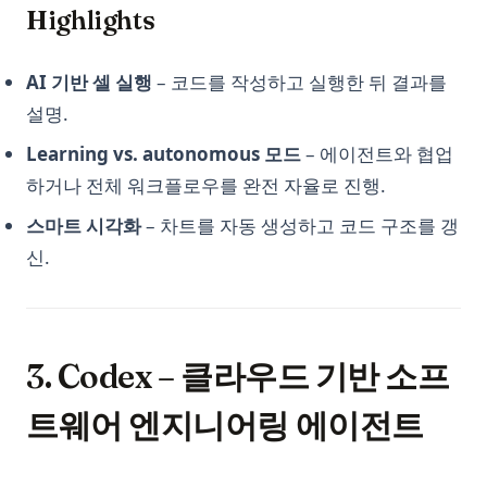
Python itertools: Complete Guide to Iterator Building Blocks
Highlights
기술 채용을 위한 GPT: 채용 혁신의 주역
Python map() Function: Transform Iterables with Examples
놓치면 안 되는 상위 11개의 Auto GPT 예시
Python map() 함수: 예제로 배우는 이터러블 변환
AI 기반 셀 실행
– 코드를 작성하고 실행한 뒤 결과를
비즈니스 및 개인용 ChatGPT 훈련 방법
설명.
Python os Module: File and Directory Operations Guide
상위 10개 오픈소스 ChatGPT 대안 및 사용 방법
Python os 모듈: 파일 및 디렉토리 작업 가이드
Learning vs. autonomous 모드
– 에이전트와 협업
예술 마스터하기: 로그인 없이 ChatGPT를 사용하는 방법
하거나 전체 워크플로우를 완전 자율로 진행.
Python subprocess: Python에서 외부 명령 실행하기 (완전 가
오토GPT 사용법: 단계별 가이드
이드)
스마트 시각화
– 차트를 자동 생성하고 코드 구조를 갱
이 도구들로 ChatGPT 메모리 기능 구현하기
Python subprocess: Run External Commands from Python
신.
(Complete Guide)
인턴GPT: ChatGPT와 점 이동 이상의 상호작용 확장
Python unittest: Write and Run Unit Tests (Complete Guide)
장기 기억 ChatGPT? LTM-1: 5백만 개의 토큰을 가진 LLM입니
다.
Python unittest: 유닛 테스트 작성과 실행 (완전 가이드)
챗GPT에서 GPT은 무엇을 의미하는가? 1분으로 설명
3. Codex – 클라우드 기반 소프
Python zip() Function: Combine Iterables with Examples
챗지피티가 최대 수용 인원을 초과하는 오류 해결 방법
Python 가상 환경: venv, virtualenv, Conda 완전 가이드
트웨어 엔지니어링 에이전트
코딩에 ChatGPT 사용 방법
Python 노트북: 데이터 과학 초보자를 위한 완벽한 안내서
프롬테우스: 당신의 목소리로 대화하는 ChatGPT
Python 디렉터리의 모든 파일 가져오기: 빠르고 모던하며 효율적