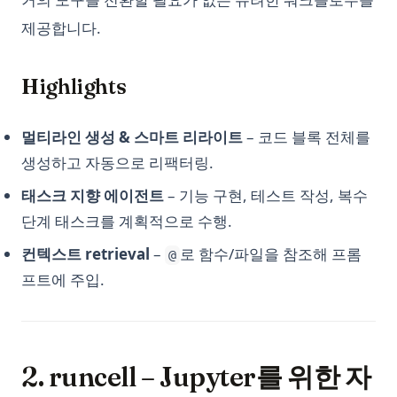
판다스 크로스탭(Crosstab): 파이썬에서 간단한 교차표 만들기
Reverse Prompt Engineering with ChatGPT: A Detailed
Guide
제공합니다.
Python String Replace: Complete Guide to str.replace() and
판다스 평균 함수 사용 방법
Beyond
SuperAGI: Unleashing the Power of Autonomous AI Agents
판다스(Pandas)를 사용한 데이터프레임 시각화 방법
Python Switch Case: How to Implement Switch Statements
SuperAGI: 자율 AI 에이전트의 힘을 발휘하다
Highlights
팬더스 get_dummies 기능의 효과적인 사용 방법
in Python
The Real Answer to: How Many Questions Can You Ask
효과적으로 Pandas Rank 사용하는 방법
Python Switch Case: match-case Statement Explained (With
ChatGPT in an Hour?
멀티라인 생성 & 스마트 리라이트
– 코드 블록 전체를
Examples)
The Truth About ChatGPT and Plagiarism: Everything You
생성하고 자동으로 리팩터링.
Python Switch Case: match-case 문 설명
Need to Know
태스크 지향 에이전트
– 기능 구현, 테스트 작성, 복수
Python Threading: Complete Guide to Multithreading with
Top 10 Open Source ChatGPT Alternatives & How to Use
Examples
단계 태스크를 계획적으로 수행.
Them
Python Threading: 예제를 통한 멀티스레딩 완벽 가이드
컨텍스트 retrieval
–
로 함수/파일을 참조해 프롬
Top 11 Auto GPT Examples that You Cannot Miss Out
@
Python Timer 함수 및 스탑워치 사용법
프트에 주입.
Understanding the 'Too Many Signups from the Same IP'
Issue in ChatGPT
Python Try Except: How to Handle Exceptions the Right Way
Unleashing the Power of AutoGPT Plugins: A
Python Try Except: 예외를 올바르게 처리하는 방법
Comprehensive Guide
Python Type Hints: A Practical Guide to Type Annotations
2. runcell – Jupyter를 위한 자
Unraveling the 'ChatGPT Something Went Wrong'
Python Virtual Environments: A Complete Guide to venv,
Conundrum: Your Ultimate Troubleshooting Guide