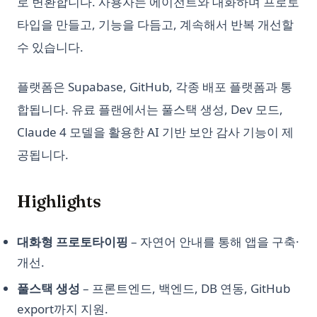
로 변환합니다. 사용자는 에이전트와 대화하며 프로토
파이썬에서 표현이란 무엇인가?
타입을 만들고, 기능을 다듬고, 계속해서 반복 개선할
파이썬에서의 Elif란 무엇인가요? - 간단히 설명해드립니다!
수 있습니다.
파이썬에서의 __str__ vs __repr__ : 설명
파이썬에서의 차원 축소: 알아야 할 상위 팁
플랫폼은 Supabase, GitHub, 각종 배포 플랫폼과 통
파이썬으로 Pandas DataFrame 인덱스 이해하기
합됩니다. 유료 플랜에서는 풀스택 생성, Dev 모드,
파이썬은 대소문자를 구분할까요?
Claude 4 모델을 활용한 AI 기반 보안 감사 기능이 제
파이썬을 사용한 Snowflake REST API에서 데이터 가져오기: 완
공됩니다.
전한 튜토리얼
파이썬의 철학: Zen of Python과의 만남과 영향
Highlights
판다스 데이터프레임 결합하는 방법: 알아보기!
대화형 프로토타이핑
– 자연어 안내를 통해 앱을 구축·
개선.
풀스택 생성
– 프론트엔드, 백엔드, DB 연동, GitHub
export까지 지원.