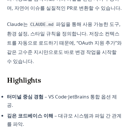
Python
며, 자연어 이슈를 실질적인 PR로 변환할 수 있습니다.
Sklearn Train Test Split: Python에서 데이터 분할을 위한 완벽
가이드
Claude는
파일을 통해 사용 가능한 도구,
CLAUDE.md
Snowflake Connector Python: Install and Connect to
Snowflake with Ease
환경 설정, 스타일 규칙을 정의합니다. 저장소 컨텍스
Snowflake Connector Python: 쉽게 설치하고 Snowflake에 연
트를 자동으로 로드하기 때문에, “OAuth 지원 추가”와
결하기
같은 고수준 지시만으로도 바로 변경 작업을 시작할
Streamlit Datetime Slider - A Step-by-Step Introduction
수 있습니다.
Streamlit Datetime Slider - 단계별 소개
T-Test and P-Value in Python for Data Analysis
Highlights
Text Cleaning in Python: Effective Data Cleaning Tutorial
The Ultimate Guide: How to Use Scikit-learn Imputer
터미널 중심 경험
– VS Code·JetBrains 통합 옵션 제
공.
Understanding Pandas DataFrame Indices | Python
Unfolding the Architecture and Efficiency of Fast and Faster
깊은 코드베이스 이해
– 대규모 시스템과 파일 간 관계
R-CNN for Object Detection
를 파악.