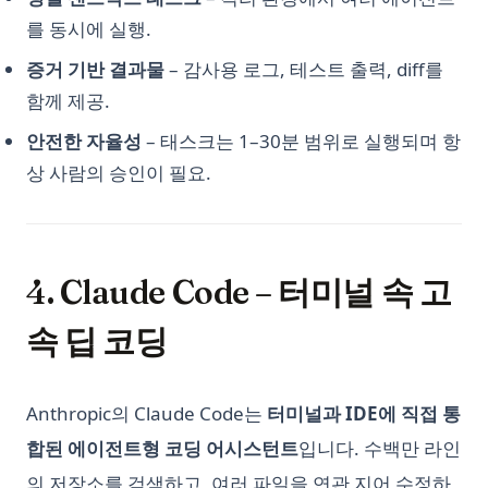
를 동시에 실행.
Python3 린터: 코드 품질 향상을 위한 궁극적인 가이드
Python에서 For Loop Counter 사용하기: 상세 설명
증거 기반 결과물
– 감사용 로그, 테스트 출력, diff를
함께 제공.
Python에서 SyntaxError Invalid Syntax를 해결하는 방법 - 작
동 방법
안전한 자율성
– 태스크는 1–30분 범위로 실행되며 항
Python에서 불일치 연산자는 무엇인가?
상 사람의 승인이 필요.
Python에서의 Side_effect - 무엇인지 알고 어떻게 사용하나요?
Python으로 Beautiful Soup 속도 향상시키기: 웹 스크래핑 효율
높이기!
4. Claude Code – 터미널 속 고
Python의 pycache 완벽 이해: 알아야 할 모든 것
SVM in Python, What It Is and How to Use It
속 딥 코딩
Scikit-Learn: 머신러닝에서 필수적인 라이브러리
Scikit-learn Imputer 사용하기: 궁극적인 안내서
Anthropic의 Claude Code는
터미널과 IDE에 직접 통
Side_effect in Python - What It Is And How to Use?
합된 에이전트형 코딩 어시스턴트
입니다. 수백만 라인
Sklearn Train Test Split: Complete Guide to Splitting Data in
의 저장소를 검색하고, 여러 파일을 연관 지어 수정하