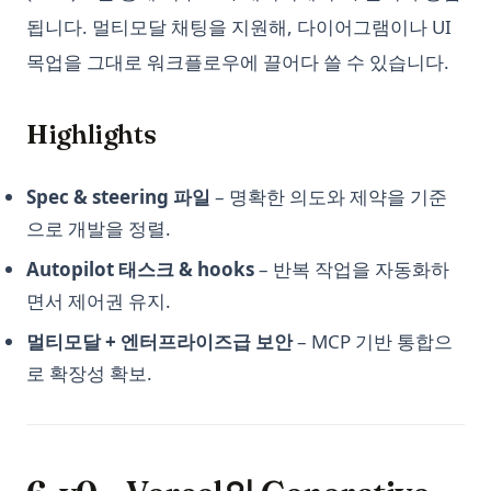
됩니다. 멀티모달 채팅을 지원해, 다이어그램이나 UI
Windows, Mac, Linux 및 가상환경에서 Python 업그레이드하는
방법
목업을 그대로 워크플로우에 끌어다 쓸 수 있습니다.
XGBoost, 기계 학습 알고리즘의 파워하우스
Highlights
Zen of Python: All 19 Principles Explained with Examples
[Explained] How to GroupBy Dataframe in Python, Pandas,
PySpark
Spec & steering 파일
– 명확한 의도와 제약을 기준
[설명] Python, Pandas, PySpark에서 데이터프레임을 그룹화하
으로 개발을 정렬.
는 방법
Autopilot 태스크 & hooks
– 반복 작업을 자동화하
ipykernel: Install, Configure, and Manage Jupyter Python
면서 제어권 유지.
Kernels
멀티모달 + 엔터프라이즈급 보안
– MCP 기반 통합으
ipykernel: Jupyter Notebook을 위한 Python 커널 완벽 가이드
로 확장성 확보.
nn.Linear in PyTorch: Shapes, Bias, and Examples
python __call__ Method: Everything You Need to Know
python-itertools
python-zip