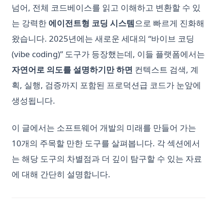
넘어, 전체 코드베이스를 읽고 이해하고 변환할 수 있
LlamaIndex: Combine Your Data Framework with ChatGPT
Python Multiprocessing: Parallel Processing Guide for
Pandasql - SQL로 DataFrame을 조회하는 Python 패키지
Speed
는 강력한
에이전트형 코딩 시스템
으로 빠르게 진화해
LlamaIndex: Data Framework와 ChatGPT를 결합하세요
Pandas에서 'No Module Named' 오류 해결: 상세 가이드
Python Multiprocessing: 속도를 위한 병렬 처리 가이드
왔습니다. 2025년에는 새로운 세대의 “바이브 코딩
Longterm Memory ChatGPT? LTM-1: A LLM with 5 Million
Pandas에서 DataFrame.loc을 사용하여 데이터에 액세스 및 조
Tokens
Python Not Equal Operator (!=): Complete Guide with
(vibe coding)” 도구가 등장했는데, 이들 플랫폼에서는
작하는 방법
Examples
Mastering the Art: How to Use ChatGPT Without Login
자연어로 의도를 설명하기만 하면
컨텍스트 검색, 계
Pandas에서 빈 DataFrame 만드는 방법
Python Notebooks: The Perfect Guide for Data Science
Maximizing the Use of OpenAI - A Detailed Guide on How
획, 실행, 검증까지 포함된 프로덕션급 코드가 눈앞에
Beginners
Pandas에서 컬럼 이름 바꾸기: 쉽고 효과적인 방법
to Use OpenAI
생성됩니다.
Python Pathlib: The Modern Guide to File Path Handling
Pandas에서 키 오류(Key Errors) 해결하는 방법: 자세한 가이드
Offline ChatGPT: Your Personal AI Chat Companion
Anywhere, Anytime
Python Pathlib: 현대적인 파일 경로 처리 가이드
Pandas에서 히스토그램 만들기: 단계별 가이드
이 글에서는 소프트웨어 개발의 미래를 만들어 가는
Offline ChatGPT: 언제 어디서나 당신의 개인 AI 체팅 도우미
Python Pi 가이드: 튜토리얼, 예제, 그리고 최적의 방법
Python Vector Database: The Best Databases and Tools for
10개의 주목할 만한 도구를 살펴봅니다. 각 섹션에서
Spatial Data and Generative AI
Open AI '해당 모델이 존재하지 않습니다' 오류 해결하기
Python Poetry: Modern Dependency Management and
는 해당 도구의 차별점과 더 깊이 탐구할 수 있는 자료
Packaging Guide
Python 벡터 데이터베이스: 공간 데이터와 생성형 AI를 위한 최
OpenAI o1의 빠른 리뷰
에 대해 간단히 설명합니다.
고의 데이터베이스와 도구
Python Poetry: 현대적인 의존성 관리 및 패키징 가이드
OpenAI를 최대한 활용하는 방법 - OpenAI 사용 상세 가이드
Sort Pandas DataFrame: Examples and Tips
Python Random Sampling: Tips and Techniques for
OpenChat AI: GPT-3로 구동하는 대화형 인공지능의 미래
Effective Data Analysis
Sorting Pandas DataFrame by Index
OpenChat AI: The Future of Conversational AI Powered by