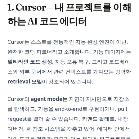
Python Random: Generate Random Numbers, Choices, and
Unpacking Lists in Pandas Columns: Comprehensive Guide
GPT-3
1. Cursor – 내 프로젝트를 이해
Samples
pandas-fillna
OpenLLM: Easily Take Control of Large Language Models
Python Random: 난수, 선택, 샘플 생성하기
하는 AI 코드 에디터
pandas-query
OpenLLM: 큰 언어 모델 쉽게 제어하기
Python Regex: The Complete Guide to Regular Expressions
데이터 분석을 위한 Pandas Shift 메소드 사용 방법: 포괄적인 가
in Python
OpenLLaMA: LLaMA 큰 언어 모델의 오픈 소스 재현
이드
Cursor는 스스로를 전통적인 자동 완성 엔진이 아닌,
Python Requests Library: Complete Guide to HTTP Requests
OpenLLaMA: The Open-Source Reproduction of LLaMA
시계열 분석 마스터하기: Pandas Resample 사용 방법
in Python
완전한 코딩 파트너라고 소개합니다. 기능 페이지에는
Large Language Model
파이썬에서 딕셔너리를 데이터프레임으로 변환하는 방법 | 판다
Python Requests 라이브러리: Python에서 HTTP 요청을 위한
멀티라인 코드 생성
, 자동 오류 복구, 그리고 코드베이
Orca 13B: the New Open Source Rival for GPT-4 from
스(Pandas) 설명
완전 가이드
Microsoft
스와 외부 문서에서 관련 컨텍스트를 가져오는 강력한
판다 Pandas의 to_datetime 함수를 사용하여 데이터 처리하기
Python Reverse Range 사용 방법: 쉬운 가이드
Orca 13B: 마이크로소프트의 GPT-4 새로운 오픈소스 라이벌
retrieval 모델
이 강조되어 있습니다.
판다스 2.0: 알아야 할 새로운 기능
Python SQLite3 Tutorial: Complete Guide to SQLite
Personalized GPT: How to Find Tune Your Own GPT Model
Database in Python
판다스 데이터프레임 쉽게 요약하는 방법
Cursor의
agent mode
는 자연어 지시만으로 저장소
PrivateGPT: Offline GPT-4 That is Secure and Private
Python SQLite3 튜토리얼: Python에서 SQLite 데이터베이스 완
를 탐색하고, 기능을 end-to-end로 구현하거나, pull
판다스 시각화: 단계별 튜토리얼
PrivateGPT: 오프라인 GPT-4 보안 및 개인 정보 보호
전 정복 가이드
request를 열어 줄 수 있습니다. 커맨드 팔레트, 내장
판다스 열 재정렬: 효율적인 데이터프레임 조작 기술
Promptheus: the ChatGPT for Your Voice
Python Shebang 사용 방법
디버거,
참조 시스템을 갖추고 있어, 에디터 안에서
판다스 열에서 리스트 언팩킹하기: 포괄적인 가이드
@
Quick View of OpenAI o1
Python Sort: Complete Guide to sorted(), list.sort(), and
Custom Sorting
거의 도구를 전환할 필요가 없는 유려한 워크플로우를