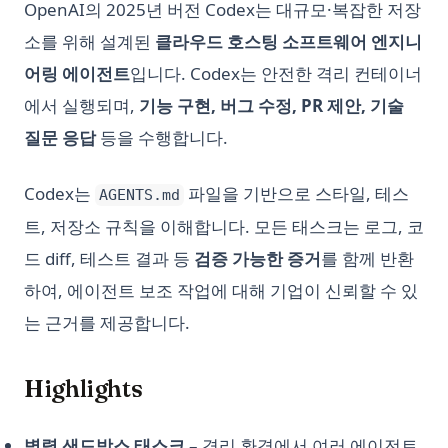
OpenAI의 2025년 버전 Codex는 대규모·복잡한 저장
인 방법
프롬프트부터 코드베이스까지: GPT 엔지니어의 힘
소를 위해 설계된
클라우드 호스팅 소프트웨어 엔지니
Python 문자열 치환: str.replace() 완전 가이드와 그 이상
해결 방법: ChatGPT에서 '응답을 생성하는 중에 오류가 발생했습
어링 에이전트
입니다. Codex는 안전한 격리 컨테이너
니다'
Python 순환 import 해결법 (실전 예제 포함)
에서 실행되며,
기능 구현, 버그 수정, PR 제안, 기술
Python 웹 스크래핑: Requests, BeautifulSoup, Selenium을 사
용한 완전 가이드
질문 응답
등을 수행합니다.
Python 정렬: sorted(), list.sort(), 커스텀 정렬 완전 가이드
Codex는
파일을 기반으로 스타일, 테스
AGENTS.md
Python 정수 나눗셈: // 연산자 완벽 가이드
트, 저장소 규칙을 이해합니다. 모든 태스크는 로그, 코
Python 제너레이터: yield, 제너레이터 표현식, 지연 평가 완전
가이드
드 diff, 테스트 결과 등
검증 가능한 증거
를 함께 반환
Python 초보자를 위한 곱셈 방법
하여, 에이전트 보조 작업에 대해 기업이 신뢰할 수 있
는 근거를 제공합니다.
Python 타입 힌트: 타입 어노테이션 실전 가이드
Python 패키지 업그레이드 방법: 포괄적인 안내서
Highlights
Python 평면화 리스트: 이 팁으로 코드를 간편하게 만드세요
Python3 Linter: The Ultimate Guide to Boosting Your Code
Quality
병렬 샌드박스 태스크
– 격리 환경에서 여러 에이전트