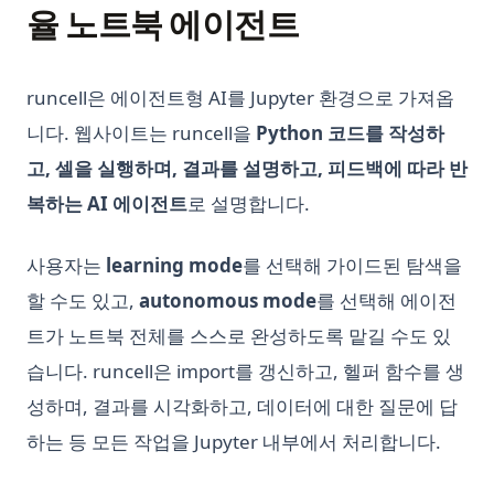
율 노트북 에이전트
virtualenv, and Conda
Visual ChatGPT: Generate and Manipulate Images through
Python asyncio: Complete Guide to Asynchronous
Multi-Modal Interactions
Programming
Visual ChatGPT: 이미지의 생성과 조작을 통한 멀티모달 인터랙
runcell은 에이전트형 AI를 Jupyter 환경으로 가져옵
Python asyncio: 비동기 프로그래밍 완벽 가이드
션
니다. 웹사이트는 runcell을
Python 코드를 작성하
Python collections 모듈: Counter, defaultdict, deque,
What Does GPT Stand For In Chat GPT? Explained in 1 Min
고, 셀을 실행하며, 결과를 설명하고, 피드백에 따라 반
namedtuple 가이드
What is a High Perplexity Score in GPT Zero? Learn How to
복하는 AI 에이전트
로 설명합니다.
Python defaultdict: Simplify Dictionary Operations with
Detect AI Content
Default Values
Why is ChatGPT Slow? It Might Not Be Your Fault
사용자는
learning mode
를 선택해 가이드된 탐색을
Python defaultdict: 기본값으로 딕셔너리 연산 간소화하기
does-chatgpt-has-word-limit
할 수도 있고,
autonomous mode
를 선택해 에이전
Python f-strings: The Complete Guide to Formatted String
‘ChatGPT Something Went Wrong’의 수수께끼 해결: 궁극적인
Literals
트가 노트북 전체를 스스로 완성하도록 맡길 수도 있
문제 해결 가이드
Python f-strings: 포맷된 문자열 리터럴 완전 가이드
습니다. runcell은 import를 갱신하고, 헬퍼 함수를 생
개인화된 GPT: 나만의 GPT 모델을 미세조정하는 방법
Python heapq: Priority Queues and Heap Operations Made
성하며, 결과를 시각화하고, 데이터에 대한 질문에 답
고급 가이드: 파이썬에서 ChatGPT API 사용하는 방법
Simple
하는 등 모든 작업을 Jupyter 내부에서 처리합니다.
고급 챗봇 배포를 위한 맞춤형 데이터에 대한 ChatGPT 교육 가
Python heapq: 우선순위 큐와 힙 연산을 간단하게
이드