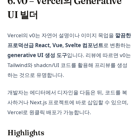
6. v0 – Vercel의 Generative
​.ipynb를 HTML로 쉽게 변환하는 방법
UI 빌더
데이터 분석에서 파이썬의 T-검정과 P-값
쉽게 .ipynb를 PDF로 변환하는 방법
Vercel의 v0는 자연어 설명이나 이미지 목업을
깔끔한
윈도우, 맥, 리눅스에서 파이썬 버전 업그레이드하는 방법?
프로덕션급 React, Vue, Svelte 컴포넌트
로 변환하는
차이점은 무엇일까? Python vs ActivePython vs Anaconda 비
generative UI 생성 도구
입니다. 리뷰에 따르면 v0는
교
Tailwind와 shadcn/UI 코드를 활용해 프리뷰를 생성
초보자를 위한 Python 스크립트 실행 방법
하는 것으로 유명합니다.
파이썬 Binning: 명확히 설명된 것
파이썬 __call__ 메서드: 필요한 모든 것
개발자는 에디터에서 디자인을 다듬은 뒤, 코드를 복
파이썬 딕셔너리를 보기 좋게 출력하는 방법
사하거나 Next.js 프로젝트에 바로 삽입할 수 있으며,
파이썬 라이브러리 InstaPy를 활용한 인스타그램 성장 자동화 방
Vercel로 원클릭 배포가 가능합니다.
법
파이썬 마스터하기: 두 개의 리스트를 쉽게 합치는 방법
Highlights
파이썬 무작위 샘플링: 효과적인 데이터 분석을 위한 팁과 기술