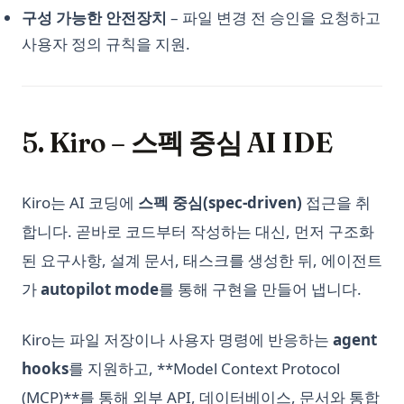
Unlocking Creativity with Python and Arduino: A
구성 가능한 안전장치
– 파일 변경 전 승인을 요청하고
Comprehensive Guide
사용자 정의 규칙을 지원.
Web Scraping with Python: Complete Guide Using
Requests, BeautifulSoup, and Selenium
What Is Elif in Python - Explained!
What Is Parsing in Python? A Guide to Parsers and
5. Kiro – 스펙 중심 AI IDE
Techniques
What is Boolean in Python?
Kiro는 AI 코딩에
스펙 중심(spec-driven)
접근을 취
What is Do Nothing in Python? Understanding The Pass
Statement
합니다. 곧바로 코드부터 작성하는 대신, 먼저 구조화
What is Scikit-Learn: The Must-Have Machine Learning
된 요구사항, 설계 문서, 태스크를 생성한 뒤, 에이전트
Library
가
autopilot mode
를 통해 구현을 만들어 냅니다.
What is XGBoost, The Powerhouse of Machine Learning
Algorithms
Kiro는 파일 저장이나 사용자 명령에 반응하는
agent
What is an Expression in Python?
hooks
를 지원하고, **Model Context Protocol
What is the Difference? Python vs ActivePython vs
(MCP)**를 통해 외부 API, 데이터베이스, 문서와 통합
Anaconda Compared