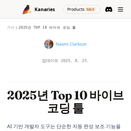
Pandas set_index 함수 사용 방법
Skip to content
Art NLP
Python KNN: Mastering K Nearest Neighbor Regression
(opens in a new
Kanaries
Products
Pandas to_datetime: Convert Strings, Timestamps, and
SALE
with sklearn
Hugging Face Transformers: 귀하의 NLP 최첨단으로 향하는
Discord
(opens in a n
Mixed Formats
게이트웨이
Python KNN: sklearn을 사용한 K Nearest Neighbor
Pandas to_sql() 메소드: 효율적인 SQL 작성을 위한 팁
Regression 마스터하기
기사
2025년 TOP 10 바이브 코딩 툴
InstructGPT: ChatGPT 뒤에 숨겨진 힘
Pandas value_counts(): Count Unique Values Like a Pro
Python Lambda Functions: A Clear Guide with Practical
InstructGPT: the Hidden Power Behind ChatGPT
Examples
Name
Naomi Clarkson
Pandas 데이터프레임에서 NaN 값 확인하는 방법
InternGPT: Expanding Interactions with ChatGPT Beyond
Python Lambda 함수: 실용적인 예제로 배우는 명확한 가이드
Pandas 데이터프레임을 NumPy 어레이로 변환하는 포괄적인
Pointing
가이드
업데이트
2025. 8. 23.
Python List Comprehension: Complete Guide with
Is Chat GPT Plus Worth It? A Quick Review
Examples and Performance Tips
Pandas 문자열 연산: 벡터화된 텍스트 클리닝 (2025 가이드)
Is ChatGPT Safe? Unveiling the Facts & Ensuring Peace of
Python Logging: The Complete Guide to Logging in Python
Pandas 열 삭제: DataFrame에서 열을 제거하는 방법
Mind
Python Make Beautiful Soup Faster: Improve Your Web
Pandas 피벗 테이블: Excel처럼 데이터 요약·재구성하기 (가이
Is GPT-4 Free? Everything You Need to Know About GPT-4 is
2025년 Top 10 바이브
Scraping Efficiencies Now!
드)
Here
Python Match Case: Structural Pattern Matching Explained
코딩 툴
Pandas 행 필터링: Python에서 조건별로 데이터 선택하기
LLM Jailbreak Research Papers
(Python 3.10+)
Pandas: Find and Filter Values in a DataFrame Column
LLM 탈옥 연구 논문
Python Match Case: 구조적 패턴 매칭 완전 해설 (Python
Pandasql - Python Package for Querying DataFrames Using
Let Me GPT That For You: Funny Tool That Actually Works
3.10+)
AI 기반 개발자 도구는 단순한 자동 완성 보조 기능을
SQL