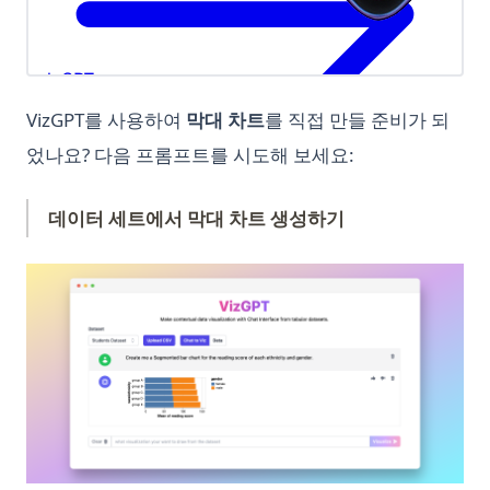
Guide
[설명] Matplotlib에서 동시에 여러 플롯 만들기
NijiJourney: 애니메이션 AI 아트를 위한 Midjourney 대안
Python Dataclasses: @dataclass 데코레이터 완전 가이드
Pandas Typing: Best Practices for Efficient and
How to Fix ChatGPT is at Capacity Error
matplotlib 수직선(vlines)의 6가지 일반 활용 예시와 코드 예제
Maintainable Code
Observable Plot의 힘 탐구: 데이터 시각화를 바꾸는 게임 체인
Python Dataclasses: A Complete Guide to @dataclass
How to Fix: 'There Was an Error Generating a Response' on
저
매트플롯립에서의 히스토그램 10가지 유형 (복사할 수 있는 코드
Decorator
Pandas Typing: 효율적이고 유지보수가 용이한 코드를 위한 최
ChatGPT
포함)
선의 방법
이 간단한 방법으로 한 번의 핫 인코딩이 쉬워졌습니다.
Python Datetime: Complete Guide to Dates and Times in
VizGPT를 사용하여
막대 차트
를 직접 만들 준비가 되
How to Implement Longer ChatGPT Memory with These
문제 해결: 'AttributeError: module 'matplotlib' has no
Python
Pandas Unstack: Clearly Explained
【리뷰】꼭 알아야 할 최고의 오픈소스 BI 도구
었나요? 다음 프롬프트를 시도해 보세요:
Tools
attribute 'plot''
Python Datetime: Python 날짜와 시간 완전 가이드
Pandas Unstack: 명확한 설명
Pandas AI: 대화형 AI로 데이터 분석 변화시키기
How to Install AutoGPT with Docker: Step-by-Step Guide
문제 해결: Matplotlib.pyplot이 소스에서 해결되지 않음
Python Decorators: The Complete Guide with Practical
데이터 세트에서 막대 차트 생성하기
Pandas Visulziation: A Step-by-Step Tutorial
Pandas 데이터프레임 병합, 조인 및 연결하는 방법
How to OverCome the 'Too Many Requests in 1 Hour' Error
파이썬 Matplotlib를 사용하여 시계열 그래프 만드는 방법
Examples
Pandas Where: Harnessing the Power of Pandas to Manage
깊이 있는 분석: Python에서 Plotly 대 Matplotlib 비교
How to Plugins to ChatGPT: An In-Depth Guide
파이썬에서 'Module Matplotlib Has No Attribute Plot' 에러 해
Python Deque: Fast Double-Ended Queues with
Null Values
(op
결하기
collections.deque
Postgres 데이터베이스 시각화기: 철저한 가이드
How to Solve Open AI 'That Model Does Not Exist' Error
Pandas Where: Pandas의 강력한 기능으로 Null 값 다루기
파이썬의 Matplotlib을 사용하여 이미지 그리기 방법
Python Deque: collections.deque를 사용한 빠른 양방향 큐
Power BI 대안 중 상위 7개: 데이터 분석 및 시각화 도구
How to Train ChatGPT for Business and Personal Use
Pandas fillna(): Handle Missing Values in DataFrames
Python Enumerate: Loop with Index the Right Way
Mac에서 Power BI 실행하는 방법
How to Training ChatGPT on Custom Data for Advanced
Pandas iterrows(): How to Iterate Over DataFrame Rows
Chatbot Deployment
Python Enumerate: 올바른 방법으로 인덱스와 함께 반복하기
무작위 안정 확산 프롬프트 생성기
(And When Not To)
How to Turn On Chat GPT Developer Mode - Simple Guide
Python F-Strings: The Complete Guide to String Formatting
피그워커 0.1.6.업데이트: 시각화를 코드로 내보내기
Pandas loc: Select and Filter DataFrame Rows and Columns
by Label
How to Use AutoGPT: Step-by-Step Guide
Python F-Strings: 문자열 포맷팅 완벽 가이드
아무런 노력 없이 PySpark에서 Null 값을 삭제하는 방법