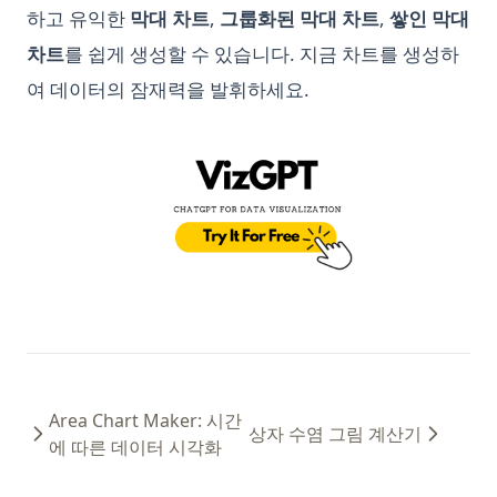
하고 유익한
막대 차트
,
그룹화된 막대 차트
,
쌓인 막대
Python Threading: 예제를 통한 멀티스레딩 완벽 가이드
Top 11 Auto GPT Examples that You Cannot Miss Out
차트
를 쉽게 생성할 수 있습니다. 지금 차트를 생성하
Python Timer 함수 및 스탑워치 사용법
Understanding the 'Too Many Signups from the Same IP'
Issue in ChatGPT
여 데이터의 잠재력을 발휘하세요.
Python Try Except: How to Handle Exceptions the Right Way
Unleashing the Power of AutoGPT Plugins: A
Python Try Except: 예외를 올바르게 처리하는 방법
Comprehensive Guide
(op
Python Type Hints: A Practical Guide to Type Annotations
Unraveling the 'ChatGPT Something Went Wrong'
Python Virtual Environments: A Complete Guide to venv,
Conundrum: Your Ultimate Troubleshooting Guide
virtualenv, and Conda
Visual ChatGPT: Generate and Manipulate Images through
Python asyncio: Complete Guide to Asynchronous
Multi-Modal Interactions
Programming
Visual ChatGPT: 이미지의 생성과 조작을 통한 멀티모달 인터랙
Python asyncio: 비동기 프로그래밍 완벽 가이드
션
Python collections 모듈: Counter, defaultdict, deque,
What Does GPT Stand For In Chat GPT? Explained in 1 Min
namedtuple 가이드
What is a High Perplexity Score in GPT Zero? Learn How to
Python defaultdict: Simplify Dictionary Operations with
Area Chart Maker: 시간
Detect AI Content
상자 수염 그림 계산기
Default Values
에 따른 데이터 시각화
Why is ChatGPT Slow? It Might Not Be Your Fault
Python defaultdict: 기본값으로 딕셔너리 연산 간소화하기
does-chatgpt-has-word-limit