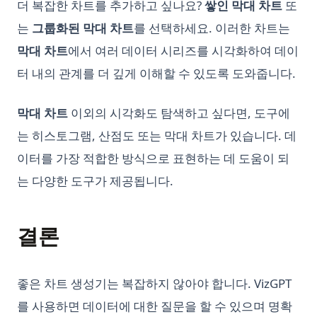
더 복잡한 차트를 추가하고 싶나요?
쌓인 막대 차트
또
판다스 2.0: 알아야 할 새로운 기능
Python SQLite3 Tutorial: Complete Guide to SQLite
Personalized GPT: How to Find Tune Your Own GPT Model
는
그룹화된 막대 차트
를 선택하세요. 이러한 차트는
Database in Python
판다스 데이터프레임 쉽게 요약하는 방법
PrivateGPT: Offline GPT-4 That is Secure and Private
막대 차트
에서 여러 데이터 시리즈를 시각화하여 데이
Python SQLite3 튜토리얼: Python에서 SQLite 데이터베이스 완
판다스 시각화: 단계별 튜토리얼
PrivateGPT: 오프라인 GPT-4 보안 및 개인 정보 보호
전 정복 가이드
터 내의 관계를 더 깊게 이해할 수 있도록 도와줍니다.
판다스 열 재정렬: 효율적인 데이터프레임 조작 기술
Promptheus: the ChatGPT for Your Voice
Python Shebang 사용 방법
판다스 열에서 리스트 언팩킹하기: 포괄적인 가이드
Quick View of OpenAI o1
막대 차트
이외의 시각화도 탐색하고 싶다면, 도구에
Python Sort: Complete Guide to sorted(), list.sort(), and
Custom Sorting
판다스 크로스탭(Crosstab): 파이썬에서 간단한 교차표 만들기
는 히스토그램, 산점도 또는 막대 차트가 있습니다. 데
Reverse Prompt Engineering with ChatGPT: A Detailed
Guide
Python String Replace: Complete Guide to str.replace() and
판다스 평균 함수 사용 방법
이터를 가장 적합한 방식으로 표현하는 데 도움이 되
Beyond
SuperAGI: Unleashing the Power of Autonomous AI Agents
판다스(Pandas)를 사용한 데이터프레임 시각화 방법
는 다양한 도구가 제공됩니다.
Python Switch Case: How to Implement Switch Statements
SuperAGI: 자율 AI 에이전트의 힘을 발휘하다
팬더스 get_dummies 기능의 효과적인 사용 방법
in Python
The Real Answer to: How Many Questions Can You Ask
효과적으로 Pandas Rank 사용하는 방법
Python Switch Case: match-case Statement Explained (With
결론
ChatGPT in an Hour?
Examples)
The Truth About ChatGPT and Plagiarism: Everything You
Python Switch Case: match-case 문 설명
Need to Know
좋은 차트 생성기는 복잡하지 않아야 합니다. VizGPT
Python Threading: Complete Guide to Multithreading with
Top 10 Open Source ChatGPT Alternatives & How to Use
를 사용하면 데이터에 대한 질문을 할 수 있으며 명확
Examples
Them