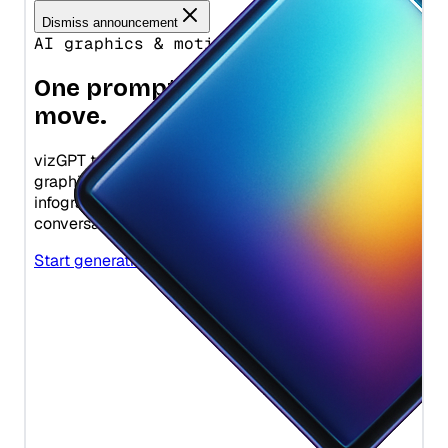
in Python
GPT-4가 무료인가요? GPT-4에 대해 알아야 할 모든 것
Pandas에서 CSV 파일을 읽는 방법 - 초보자를 위한 필수 가이드
Guide
What Is a Streamlit Button? How to Use st.button
PyPlot Figure: A Comprehensive Guide to Matplotlib's
Pandas Plot Histogram: 파이썬에서 히스토그램 생성 및 사용자
GPT-Code UI: Unveiling an Open Source Alternative to the
일라클라우드 vs 리툴: 어느 것이 더 나은 로우코드 플랫폼일까
Plotting Library
Python *args와 **kwargs 완벽 가이드: 가변 인자 완전 정복
정의
[Streamlit Tutorial] Quickly Create Interactive Data
ChatGPT Code Interpreter
요?
Visualization
PyPlot 도표: Matplotlib의 플로팅 라이브러리에 대한 포괄적인
Python Argparse: Build Command-Line Interfaces the Right
Pandas Read Excel: How to Import Excel Files in Python
GPT-Code UI: 챗GPT 코드 인터프리터의 오픈 소스 대안 공개
Matplotlib.pyplot를 import하는 중 오류 해결하기
가이드
Way
[Streamlit 튜토리얼] 빠르게 대화형 데이터 시각화 만들기
Pandas Read Excel: Python에서 Excel 파일 가져오는 방법
GPT-J: A Comprehensive Guide with Examples
IoT 데이터 시각화: 최고의 원격 IoT 데이터 시각화 도구
Remove Axes in Matplotlib: A Detailed Guide
Python Argparse: 명령줄 인터페이스를 제대로 만드는 법
[설명] Streamlit Selectbox: 사용법, 매개변수 및 예제
Pandas Rename Column: 6 Methods to Rename DataFrame
GPT-J: 예제와 함께하는 종합 가이드
2023년에는 Looker 대체제 10개의 최고 대안
Save Matplotlib Plot to File: The Quickest Way
Python Assert Statement: Debug Smarter, Not Harder
Columns in Python
streamlit-chatbot
How Does ChatGPT Work: Explaining Large Language
Looker vs. Tableau: 어떤 BI 도구가 우세할까?
Solving the Issue: 'AttributeError: module 'matplotlib' has
Python Assert: 더 똑똑하게 디버깅하기
Pandas Reorder Columns: 5 Methods to Rearrange
기본을 넘어: Streamlit 버튼 완벽 가이드
Models in Detail
no attribute 'plot'
DataFrame Columns
학생과 초보자를 위한 상위 10개 간단한 머신 러닝 프로젝트
Python Binning: Clearly Explained
스트림릿에서 동적 탭 만들기: 빠른 시작
How Fix for 'Conversation Not Found' Error on ChatGPT with
Troubleshooting: 'Module Matplotlib Has No Attribute Plot'
Pandas Rolling Window: Rolling, Expanding, and EWM
여러분이 알아야 할 최고의 메타베이스 대안 6가지
Python Circular Import: How to Fix It (With Working
Ease
시작하기 위한 최고의 Streamlit 예제 및 튜토리얼
in Python
Examples)
Pandas Rolling Window：Rolling, Expanding, EWM 완전 정
이것이 업무의 미래인가?마이크로소프트 코파일럿 365가 출시되
How To Fix ChatGPT Redirect Error
주피터 환경에서 Streamlit 앱을 실행할 수 있을까요? 알아봅시
Troubleshooting: Matplotlib.pyplot Not Resolved From
복
었습니다!
Python Collections Module: Counter, defaultdict, deque,
다:
Source
How to Easily Solve Unprocessable Entity Error in ChatGPT
namedtuple Guide
Pandas Sort Values: Complete Guide to Sorting DataFrames
Microsoft Fabric가 파워 BI와 만나다: 데이터 분석의 힘을 끌어
포트 80에서 Streamlit 애플리케이션 실행 방법
Unlocking the Power of Matplotlib Stylesheets for
in Python
How to Fix Chat GPT Access Denied Error Code 1020? The
올리다
Python Counter: Count and Tally Elements with
Enhanced Data Visualization
Solution:
collections.Counter
Pandas Sort Values: Python에서 DataFrame 정렬 완전 가이드
Microsoft Fabric 및 PowerBI의 Copilot이란 무엇인가요? 간략
[Explained] Multiple Plots on the Same Figure in Matplotlib
How to Fix ChatGPT Cloudflare Loop: A Straight-Forward
한 개요
Python Counter: collections.Counter로 요소 세기 및 집계하기
Pandas String Operations: Vectorized Text Cleaning