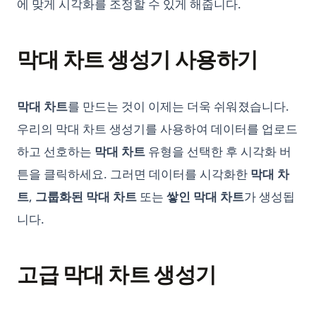
에 맞게 시각화를 조정할 수 있게 해줍니다.
Offline ChatGPT: 언제 어디서나 당신의 개인 AI 체팅 도우미
Python Pi 가이드: 튜토리얼, 예제, 그리고 최적의 방법
data-visualization-oil-and-gas-industry
Python Vector Database: The Best Databases and Tools for
Spatial Data and Generative AI
Open AI '해당 모델이 존재하지 않습니다' 오류 해결하기
Python Poetry: Modern Dependency Management and
data-wrangling
Packaging Guide
막대 차트 생성기 사용하기
Python 벡터 데이터베이스: 공간 데이터와 생성형 AI를 위한 최
OpenAI o1의 빠른 리뷰
distributed-database-vs-database-plus
고의 데이터베이스와 도구
Python Poetry: 현대적인 의존성 관리 및 패키징 가이드
OpenAI를 최대한 활용하는 방법 - OpenAI 사용 상세 가이드
dynamic-data-visualization
Sort Pandas DataFrame: Examples and Tips
Python Random Sampling: Tips and Techniques for
OpenChat AI: GPT-3로 구동하는 대화형 인공지능의 미래
막대 차트
를 만드는 것이 이제는 더욱 쉬워졌습니다.
google-drive-analytics
Effective Data Analysis
Sorting Pandas DataFrame by Index
OpenChat AI: The Future of Conversational AI Powered by
우리의 막대 차트 생성기를 사용하여 데이터를 업로드
metabase-vs-looker
Python Random: Generate Random Numbers, Choices, and
Unpacking Lists in Pandas Columns: Comprehensive Guide
GPT-3
Samples
하고 선호하는
막대 차트
유형을 선택한 후 시각화 버
peazip
pandas-fillna
OpenLLM: Easily Take Control of Large Language Models
Python Random: 난수, 선택, 샘플 생성하기
튼을 클릭하세요. 그러면 데이터를 시각화한
막대 차
trifacta-wrangler
pandas-query
OpenLLM: 큰 언어 모델 쉽게 제어하기
Python Regex: The Complete Guide to Regular Expressions
트
,
그룹화된 막대 차트
또는
쌓인 막대 차트
가 생성됩
데이터 분석을 위한 Pandas Shift 메소드 사용 방법: 포괄적인 가
in Python
OpenLLaMA: LLaMA 큰 언어 모델의 오픈 소스 재현
니다.
이드
Python Requests Library: Complete Guide to HTTP Requests
OpenLLaMA: The Open-Source Reproduction of LLaMA
시계열 분석 마스터하기: Pandas Resample 사용 방법
in Python
Large Language Model
고급 막대 차트 생성기
파이썬에서 딕셔너리를 데이터프레임으로 변환하는 방법 | 판다
Python Requests 라이브러리: Python에서 HTTP 요청을 위한
Orca 13B: the New Open Source Rival for GPT-4 from
스(Pandas) 설명
완전 가이드
Microsoft
판다 Pandas의 to_datetime 함수를 사용하여 데이터 처리하기
Python Reverse Range 사용 방법: 쉬운 가이드
Orca 13B: 마이크로소프트의 GPT-4 새로운 오픈소스 라이벌