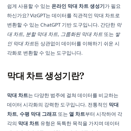
Python Logging: The Complete Guide to Logging in Python
Pandas 열 삭제: DataFrame에서 열을 제거하는 방법
Mind
쉽게 사용할 수 있는
온라인 막대 차트 생성기
가 필요
2023년을 위한 최고의 대시보드 소프트웨어: 비즈니스를 모니터
Python Make Beautiful Soup Faster: Improve Your Web
Pandas 피벗 테이블: Excel처럼 데이터 요약·재구성하기 (가이
Is GPT-4 Free? Everything You Need to Know About GPT-4 is
하신가요? VizGPT는 데이터를 직관적인 막대 차트로
링하는 최고의 도구
Scraping Efficiencies Now!
드)
Here
변환할 수 있는 ChatGPT 기반 도구입니다. 간단한
막
이 최고의 데이터 모델링 도구를 사용해 보았습니다. 제 리뷰는
Python Match Case: Structural Pattern Matching Explained
Pandas 행 필터링: Python에서 조건별로 데이터 선택하기
LLM Jailbreak Research Papers
다음과 같습니다.
(Python 3.10+)
대 차트
,
분할 막대 차트
,
그룹화된 막대 차트
또는
쌓
Pandas: Find and Filter Values in a DataFrame Column
LLM 탈옥 연구 논문
성능 저하 없음 - 최고의 데이터 품질 도구 검토
인 막대 차트
든 상관없이 데이터를 이해하기 쉬운 시
Python Match Case: 구조적 패턴 매칭 완전 해설 (Python
Pandasql - Python Package for Querying DataFrames Using
Let Me GPT That For You: Funny Tool That Actually Works
3.10+)
에어테이블 데이터 시각화: 성공을 위한 도구와 기술
각화로 변환할 수 있는 도구입니다.
SQL
LlamaIndex: Combine Your Data Framework with ChatGPT
Python Multiprocessing: Parallel Processing Guide for
Apache Spark 데이터 시각화의 궁극적인 가이드
Pandasql - SQL로 DataFrame을 조회하는 Python 패키지
Speed
LlamaIndex: Data Framework와 ChatGPT를 결합하세요
윈도우 코파일럿: 첫 번째 봐
막대 차트 생성기란?
Pandas에서 'No Module Named' 오류 해결: 상세 가이드
Python Multiprocessing: 속도를 위한 병렬 처리 가이드
Longterm Memory ChatGPT? LTM-1: A LLM with 5 Million
훌륭하고 안정적인 확산 프롬프트를 손쉽게 작성하는 방법
Pandas에서 DataFrame.loc을 사용하여 데이터에 액세스 및 조
Tokens
Python Not Equal Operator (!=): Complete Guide with
Grok Xai
작하는 방법
Examples
Mastering the Art: How to Use ChatGPT Without Login
막대 차트
는 다양한 범주에 걸쳐 데이터를 비교하는
best-llm-for-coding
Pandas에서 빈 DataFrame 만드는 방법
Python Notebooks: The Perfect Guide for Data Science
Maximizing the Use of OpenAI - A Detailed Guide on How
데이터 시각화의 강력한 도구입니다. 전통적인
막대
Beginners
clustering-visualization
Pandas에서 컬럼 이름 바꾸기: 쉽고 효과적인 방법
to Use OpenAI
차트
,
수평 막대 그래프
또는
열 차트
부터 시작하여 각
Python Pathlib: The Modern Guide to File Path Handling
codex-vs-claude-code-skills
Pandas에서 키 오류(Key Errors) 해결하는 방법: 자세한 가이드
Offline ChatGPT: Your Personal AI Chat Companion
각의
막대 차트
유형은 독특한 목적을 가지며 데이터
Anywhere, Anytime
Python Pathlib: 현대적인 파일 경로 처리 가이드
customer-hosted-looker
Pandas에서 히스토그램 만들기: 단계별 가이드