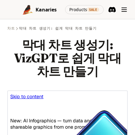
Guide)
in Streamlit Apps
Skip to content
Ecoute: OpenAI GPT-3.5 기반의 실시간 의사소통 전사 도구
Matplotlib 컬러맵: 파이썬에서 컬러 맵을 완벽하게 다루는 가이
Multiple Constructors in Python: Explained
(opens in a new
Discord Pack 스크립트에 대해 알아봅시다
Kanaries
Products
SALE
Pandas Melt: 와이드 데이터를 롱 포맷으로 리쉐이프하기 (완전
Streamlit-Authenticator: Streamlit 앱에서 사용자 인증 보호하
드
Exploring DB GPT: Next-Gen Tool for Natural Language
Discord
(opens in a n
NLTK Tokenization in Python: Quickly Get Started Here
가이드)
는 방법
판다스(Pandas)로 데이터 탐색적 분석: 완벽한 가이드
Processing
Matplotlib 파이 차트: Python에서 파이 차트를 만드는 완전 가
Pandas DataFrame에 행과 열 추가하기: 전문가처럼 다루는 방
Pandas Merge & Join: SQL 스타일 조인을 제대로 쓰기
Streamlit과 Plotly: 쉬운 대화형 데이터 시각화
Generative Agents: Generative AI를 위한 차세대 혁신?
이드
차트
막대 차트 생성기: 쉽게 막대 차트 만들기
FinGPT: Revolutionizing Open-source Finance with Data-
법
Centric Approach
Pandas Merge & Join: SQL-Style Joins Done Right
Streamlit과 Seaborn 사용하기: 간단한 가이드
파이썬에서 구글 바드 API 사용하기: 빠른 안내서
Matplotlib 히스토그램: Python에서 plt.hist()의 완전 가이드
막대 차트 생성기:
Pandas DataFrame에서 열 삭제하는 방법
FinGPT: 데이터 중심 접근으로 금융 오픈소스 혁신하기
Pandas Merge: Python에서 DataFrame 병합하는 완벽 가이드
Streamlit에서 대화형 지도 표시하기: 쉬운 튜토리얼 및 예제 |
Google Bard Jailbreak: 숨겨진 가능성을 밝히다
Matplotlib로 그린 그래프를 파일로 저장하는 가장 빠른 방법
Pandas 데이터프레임을 CSV로 내보내는 방법
VizGPT로 쉽게 막대
st.map
Fix 'Conversation Not Found' Error on ChatGPT: the Solution
Pandas Merge: The Complete Guide to Merging
Google Data Studio 대 Tableau: 놓치면 안되는 깊이 있는 비교
Matplotlib를 사용해 대화형 플롯 만드는 방법
PyPDF2: PDF 조작을 위한 최고의 Python 라이브러리
DataFrames in Python
Streamlit을 사용하여 대화형 데이터 대시보드 구축: 포괄적인
차트 만들기
From Prompt to Codebase: The Power of GPT Engineer
간단한 단계: Google 스프레드시트에서 날짜 형식을 변경하는
Matplotlib에서 그림 크기 완전 정복: 실전 가이드 (예제 포함)
튜토리얼
PyPDF2: The Ultimate Python Library for PDF Manipulation
Pandas MultiIndex: Hierarchical Indexing Guide
방법
GPT Zero에서 높은 Perplexity 점수란 무엇인가요? AI 콘텐츠를
Matplotlib에서 축 제거하기: 상세 가이드
Top 7 Streamlit Examples And Tutorials to Get Started
PyTorch nn.Linear: 입력 shape, bias, 실전 예제
탐지하는 방법 배우기
Pandas MultiIndex: 계층 인덱싱 완전 정복 가이드
Google 스프레드시트에서 셀 서식을 지정하는 5가지 방법
Matplotlib에서 커스텀 색상 맵 활용하기: 포괄적인 가이드
VSCode에서 Streamlit을 제대로 사용하는 법
Pyenv를 이용한 Python 버전 관리 방법
GPT for Technical Vetting: Revolutionizing Recruitment
Pandas Pivot Table: Summarize and Reshape Data Like
[설명] 구글 스프레드시트에서 SUMIF와 COUNTIF를 사용하는
Matplotlib으로 데이터프레임을 위한 멋진 플롯 만들기
Excel (Guide)
Want to Build Web Apps with Firebase and Streamlit?
방법
Pylance: The Ultimate Python Language Server Extension
GPT-3 Personal Assistant: Boost Your Productivity and
Here's How:
Matplotlib을 사용하여 빠르게 다중 라인 그래프 생성하는 방법
for Visual Studio Code
Automate Tasks
Pandas Pivot vs Melt: Reshape Data the Right Way
연도, 월, 주, 날짜, 시간별로 데이터를 그룹화하는 방법
What Is Streamlit Caching? st.cache_data vs
Navigating AttributeError: Module 'matplotlib.cbook' has
Pylance: Visual Studio Code를 위한 최고의 Python Language
GPT-3 개인 비서: 생산성 향상 및 작업 자동화
Pandas Pivot vs Melt: 데이터 리쉐이프 제대로 하기
매력적인 다차원 데이터 시각화를 만드는 방법
st.cache_resource
No Attribute 'Iterable'
Server Extension
GPT-4 무료 사용하기: 포괄적인 가이드
Pandas Plot Histogram: Create and Customize Histograms
Pandas에서 피벗 테이블을 손쉽게 만드는 방법
What Is Streamlit Selectbox? How to Use st.selectbox
Overcoming the 'matplotlib is currently using agg' Issue
Python *args and **kwargs Explained: The Complete