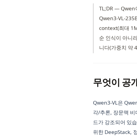
TL;DR — Qw
Qwen3‑VL‑235B
context(최대
순 인식이 아니라 
니다(가중치 약 4
무엇이 공
Qwen3‑VL은 Q
각/추론, 장문맥 비
드가 강조되어 있습니다
위한 DeepStack