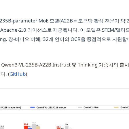
a new tab)
5B‑parameter MoE 모델(A22B = 토큰당 활성 전문가 약 22B
이 Apache‑2.0 라이선스로 제공됩니다. 이 모델은 STEM/멀티
nding, 장‑비디오 이해, 32개 언어의 OCR을 중점적으로 지원합니
ew tab)
wen3‑VL‑235B‑A22B Instruct 및 Thinking 가중치의 
(opens in a new tab)
. (
GitHub
)