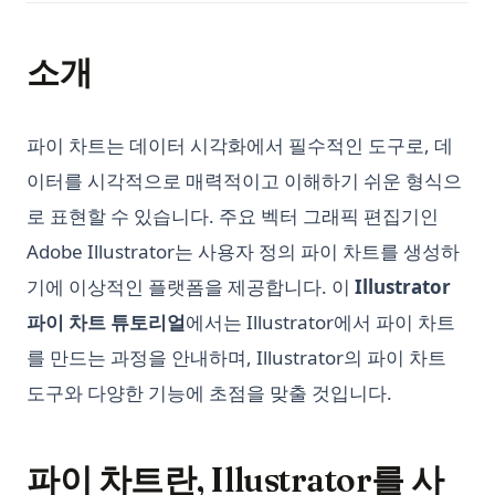
Python defaultdict: Simplify Dictionary Operations with
Detect AI Content
Default Values
Why is ChatGPT Slow? It Might Not Be Your Fault
소개
Python defaultdict: 기본값으로 딕셔너리 연산 간소화하기
does-chatgpt-has-word-limit
Python f-strings: The Complete Guide to Formatted String
‘ChatGPT Something Went Wrong’의 수수께끼 해결: 궁극적인
Literals
파이 차트는 데이터 시각화에서 필수적인 도구로, 데
문제 해결 가이드
Python f-strings: 포맷된 문자열 리터럴 완전 가이드
이터를 시각적으로 매력적이고 이해하기 쉬운 형식으
개인화된 GPT: 나만의 GPT 모델을 미세조정하는 방법
Python heapq: Priority Queues and Heap Operations Made
로 표현할 수 있습니다. 주요 벡터 그래픽 편집기인
고급 가이드: 파이썬에서 ChatGPT API 사용하는 방법
Simple
Adobe Illustrator는 사용자 정의 파이 차트를 생성하
고급 챗봇 배포를 위한 맞춤형 데이터에 대한 ChatGPT 교육 가
Python heapq: 우선순위 큐와 힙 연산을 간단하게
이드
기에 이상적인 플랫폼을 제공합니다. 이
Illustrator
Python itertools: Complete Guide to Iterator Building Blocks
기술 채용을 위한 GPT: 채용 혁신의 주역
파이 차트 튜토리얼
에서는 Illustrator에서 파이 차트
Python map() Function: Transform Iterables with Examples
놓치면 안 되는 상위 11개의 Auto GPT 예시
를 만드는 과정을 안내하며, Illustrator의 파이 차트
Python map() 함수: 예제로 배우는 이터러블 변환
비즈니스 및 개인용 ChatGPT 훈련 방법
도구와 다양한 기능에 초점을 맞출 것입니다.
Python os Module: File and Directory Operations Guide
상위 10개 오픈소스 ChatGPT 대안 및 사용 방법
Python os 모듈: 파일 및 디렉토리 작업 가이드
예술 마스터하기: 로그인 없이 ChatGPT를 사용하는 방법
파이 차트란, Illustrator를 사
Python subprocess: Python에서 외부 명령 실행하기 (완전 가