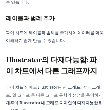
수 있습니다.
Streamlit Datetime Slider - A Step-by-Step Introduction
Streamlit Datetime Slider - 단계별 소개
레이블과 범례 추가
T-Test and P-Value in Python for Data Analysis
Text Cleaning in Python: Effective Data Cleaning Tutorial
파이 차트에 레이블과 범례를 추가하여 데이터를 더욱
The Ultimate Guide: How to Use Scikit-learn Imputer
이해하기 쉽게 만들 수 있습니다.
Understanding Pandas DataFrame Indices | Python
Unfolding the Architecture and Efficiency of Fast and Faster
Illustrator의 다재다능함: 파
R-CNN for Object Detection
Unlocking Creativity with Python and Arduino: A
이 차트에서 다른 그래프까지
Comprehensive Guide
Web Scraping with Python: Complete Guide Using
Requests, BeautifulSoup, and Selenium
파이 차트 외에도 Illustrator는 선 그래프, 막대 그래
What Is Elif in Python - Explained!
프, 열 그래프 등 다른 그래프 유형의 생성을 용이하게
What Is Parsing in Python? A Guide to Parsers and
해주어
Illustrator내 그래프 디자인의 다재다능함
을
Techniques