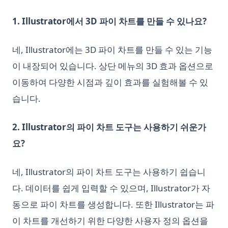
[설명] Python, Pandas, PySpark에서 데이터프레임을 그룹화하
1. Illustrator에서 3D 파이 차트를 만들 수 있나요?
는 방법
ipykernel: Install, Configure, and Manage Jupyter Python
네, Illustrator에는 3D 파이 차트를 만들 수 있는 기능
Kernels
이 내장되어 있습니다. 상단 메뉴의 3D 효과 옵션으로
ipykernel: Jupyter Notebook을 위한 Python 커널 완벽 가이드
이동하여 다양한 시점과 깊이 효과를 실험해볼 수 있
nn.Linear in PyTorch: Shapes, Bias, and Examples
습니다.
python __call__ Method: Everything You Need to Know
python-itertools
2. Illustrator의 파이 차트 도구는 사용하기 쉬운가
python-zip
요?
​.ipynb를 HTML로 쉽게 변환하는 방법
데이터 분석에서 파이썬의 T-검정과 P-값
네, Illustrator의 파이 차트 도구는 사용하기 쉽습니
쉽게 .ipynb를 PDF로 변환하는 방법
다. 데이터를 쉽게 입력할 수 있으며, Illustrator가 자
윈도우, 맥, 리눅스에서 파이썬 버전 업그레이드하는 방법?
동으로 파이 차트를 생성합니다. 또한 Illustrator는 파
차이점은 무엇일까? Python vs ActivePython vs Anaconda 비
이 차트를 개선하기 위한 다양한 사용자 정의 옵션을