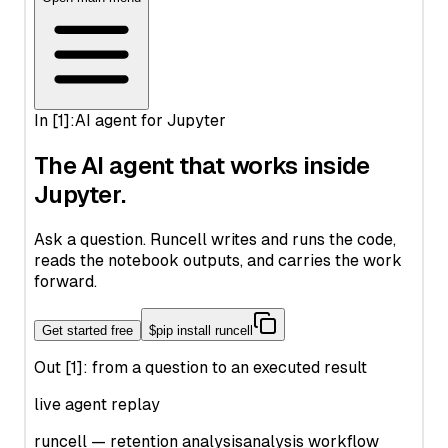
customer-hosted-looker
Pandas에서 컬럼 이름 바꾸기: 쉽고 효과적인 방법
to Use OpenAI
Python Pathlib: The Modern Guide to File Path Handling
data-visualization-oil-and-gas-industry
Pandas에서 키 오류(Key Errors) 해결하는 방법: 자세한 가이드
Offline ChatGPT: Your Personal AI Chat Companion
Anywhere, Anytime
Python Pathlib: 현대적인 파일 경로 처리 가이드
data-wrangling
Pandas에서 히스토그램 만들기: 단계별 가이드
Offline ChatGPT: 언제 어디서나 당신의 개인 AI 체팅 도우미
Python Pi 가이드: 튜토리얼, 예제, 그리고 최적의 방법
distributed-database-vs-database-plus
Python Vector Database: The Best Databases and Tools for
Spatial Data and Generative AI
Open AI '해당 모델이 존재하지 않습니다' 오류 해결하기
Python Poetry: Modern Dependency Management and
dynamic-data-visualization
Packaging Guide
Python 벡터 데이터베이스: 공간 데이터와 생성형 AI를 위한 최
OpenAI o1의 빠른 리뷰
google-drive-analytics
고의 데이터베이스와 도구
Python Poetry: 현대적인 의존성 관리 및 패키징 가이드
OpenAI를 최대한 활용하는 방법 - OpenAI 사용 상세 가이드
metabase-vs-looker
Sort Pandas DataFrame: Examples and Tips
Python Random Sampling: Tips and Techniques for
OpenChat AI: GPT-3로 구동하는 대화형 인공지능의 미래
peazip
Effective Data Analysis
Sorting Pandas DataFrame by Index
OpenChat AI: The Future of Conversational AI Powered by
trifacta-wrangler
Python Random: Generate Random Numbers, Choices, and
Unpacking Lists in Pandas Columns: Comprehensive Guide
GPT-3
Samples
pandas-fillna
OpenLLM: Easily Take Control of Large Language Models
Python Random: 난수, 선택, 샘플 생성하기
pandas-query
OpenLLM: 큰 언어 모델 쉽게 제어하기
Python Regex: The Complete Guide to Regular Expressions
데이터 분석을 위한 Pandas Shift 메소드 사용 방법: 포괄적인 가
in Python
OpenLLaMA: LLaMA 큰 언어 모델의 오픈 소스 재현
이드
Python Requests Library: Complete Guide to HTTP Requests
OpenLLaMA: The Open-Source Reproduction of LLaMA
시계열 분석 마스터하기: Pandas Resample 사용 방법
in Python
Large Language Model