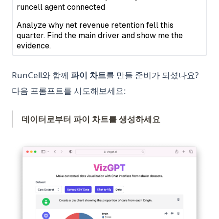
파이썬에서 딕셔너리를 데이터프레임으로 변환하는 방법 | 판다
Python Requests 라이브러리: Python에서 HTTP 요청을 위한
Orca 13B: the New Open Source Rival for GPT-4 from
스(Pandas) 설명
완전 가이드
Microsoft
판다 Pandas의 to_datetime 함수를 사용하여 데이터 처리하기
Python Reverse Range 사용 방법: 쉬운 가이드
Orca 13B: 마이크로소프트의 GPT-4 새로운 오픈소스 라이벌
판다스 2.0: 알아야 할 새로운 기능
Python SQLite3 Tutorial: Complete Guide to SQLite
Personalized GPT: How to Find Tune Your Own GPT Model
Database in Python
판다스 데이터프레임 쉽게 요약하는 방법
PrivateGPT: Offline GPT-4 That is Secure and Private
RunCell와 함께
파이 차트
를 만들 준비가 되셨나요?
Python SQLite3 튜토리얼: Python에서 SQLite 데이터베이스 완
판다스 시각화: 단계별 튜토리얼
PrivateGPT: 오프라인 GPT-4 보안 및 개인 정보 보호
전 정복 가이드
다음 프롬프트를 시도해보세요:
판다스 열 재정렬: 효율적인 데이터프레임 조작 기술
Promptheus: the ChatGPT for Your Voice
Python Shebang 사용 방법
판다스 열에서 리스트 언팩킹하기: 포괄적인 가이드
Quick View of OpenAI o1
데이터로부터 파이 차트를 생성하세요
Python Sort: Complete Guide to sorted(), list.sort(), and
Custom Sorting
판다스 크로스탭(Crosstab): 파이썬에서 간단한 교차표 만들기
Reverse Prompt Engineering with ChatGPT: A Detailed
Guide
Python String Replace: Complete Guide to str.replace() and
(op
판다스 평균 함수 사용 방법
Beyond
SuperAGI: Unleashing the Power of Autonomous AI Agents
판다스(Pandas)를 사용한 데이터프레임 시각화 방법
Python Switch Case: How to Implement Switch Statements
SuperAGI: 자율 AI 에이전트의 힘을 발휘하다
팬더스 get_dummies 기능의 효과적인 사용 방법
in Python
The Real Answer to: How Many Questions Can You Ask
효과적으로 Pandas Rank 사용하는 방법
Python Switch Case: match-case Statement Explained (With
ChatGPT in an Hour?
Examples)
The Truth About ChatGPT and Plagiarism: Everything You