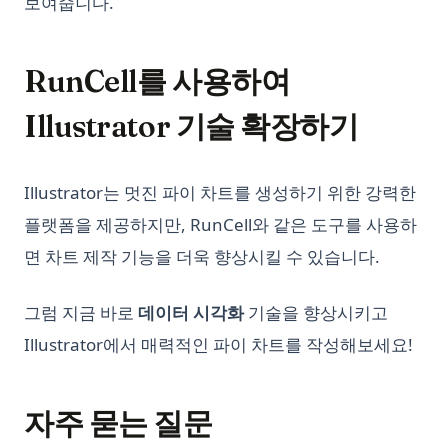
보여줍니다.
What is Boolean in Python?
What is Do Nothing in Python? Understanding The Pass
Statement
RunCell를 사용하여
What is Scikit-Learn: The Must-Have Machine Learning
Illustrator 기술 확장하기
Library
What is XGBoost, The Powerhouse of Machine Learning
Algorithms
Illustrator는 멋진 파이 차트를 생성하기 위한 강력한
What is an Expression in Python?
플랫폼을 제공하지만, RunCell와 같은 도구를 사용하
What is the Difference? Python vs ActivePython vs
면 차트 제작 기능을 더욱 향상시킬 수 있습니다.
Anaconda Compared
Windows, Mac, Linux 및 가상환경에서 Python 업그레이드하는
그럼 지금 바로
데이터 시각화
기술을 향상시키고
방법
Illustrator에서 매력적인 파이 차트를 작성해보세요!
XGBoost, 기계 학습 알고리즘의 파워하우스
Zen of Python: All 19 Principles Explained with Examples
자주 묻는 질문
[Explained] How to GroupBy Dataframe in Python, Pandas,
PySpark