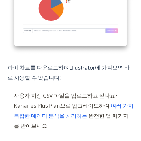
Python Switch Case: match-case 문 설명
Need to Know
Python Threading: Complete Guide to Multithreading with
Top 10 Open Source ChatGPT Alternatives & How to Use
Examples
Them
Python Threading: 예제를 통한 멀티스레딩 완벽 가이드
Top 11 Auto GPT Examples that You Cannot Miss Out
Python Timer 함수 및 스탑워치 사용법
Understanding the 'Too Many Signups from the Same IP'
Issue in ChatGPT
Python Try Except: How to Handle Exceptions the Right Way
Unleashing the Power of AutoGPT Plugins: A
Python Try Except: 예외를 올바르게 처리하는 방법
Comprehensive Guide
파이 차트를 다운로드하여 Illustrator에 가져오면 바
Python Type Hints: A Practical Guide to Type Annotations
Unraveling the 'ChatGPT Something Went Wrong'
로 사용할 수 있습니다!
Python Virtual Environments: A Complete Guide to venv,
Conundrum: Your Ultimate Troubleshooting Guide
virtualenv, and Conda
Visual ChatGPT: Generate and Manipulate Images through
사용자 지정 CSV 파일을 업로드하고 싶나요?
Python asyncio: Complete Guide to Asynchronous
Multi-Modal Interactions
Kanaries Plus Plan으로 업그레이드하여
여러 가지
Programming
Visual ChatGPT: 이미지의 생성과 조작을 통한 멀티모달 인터랙
(opens in a new tab)
복잡한 데이터 분석을 처리하는
완전한 앱 패키지
Python asyncio: 비동기 프로그래밍 완벽 가이드
션
를 받아보세요!
Python collections 모듈: Counter, defaultdict, deque,
What Does GPT Stand For In Chat GPT? Explained in 1 Min
namedtuple 가이드
What is a High Perplexity Score in GPT Zero? Learn How to