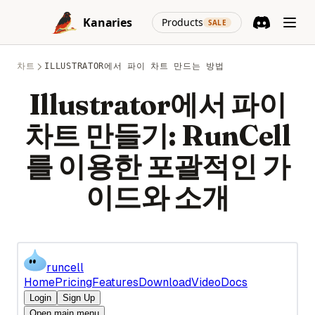
Pandas 데이터프레임을 NumPy 어레이로 변환하는 포괄적인
Pointing
Skip to content
Tableau에서 원형 차트를 더 크게 만드는 방법
가이드
(opens in a new
Python List Comprehension: Complete Guide with
Kanaries
Products
SALE
Is Chat GPT Plus Worth It? A Quick Review
2023년을 위한 최고의 대시보드 소프트웨어: 비즈니스를 모니터
Examples and Performance Tips
Discord
(opens in a n
Pandas 문자열 연산: 벡터화된 텍스트 클리닝 (2025 가이드)
링하는 최고의 도구
Is ChatGPT Safe? Unveiling the Facts & Ensuring Peace of
Python Logging: The Complete Guide to Logging in Python
Pandas 열 삭제: DataFrame에서 열을 제거하는 방법
Mind
차트
ILLUSTRATOR에서 파이 차트 만드는 방법
이 최고의 데이터 모델링 도구를 사용해 보았습니다. 제 리뷰는
Python Make Beautiful Soup Faster: Improve Your Web
다음과 같습니다.
Pandas 피벗 테이블: Excel처럼 데이터 요약·재구성하기 (가이
Is GPT-4 Free? Everything You Need to Know About GPT-4 is
Illustrator에서 파이
Scraping Efficiencies Now!
드)
Here
성능 저하 없음 - 최고의 데이터 품질 도구 검토
Python Match Case: Structural Pattern Matching Explained
Pandas 행 필터링: Python에서 조건별로 데이터 선택하기
차트 만들기: RunCell
LLM Jailbreak Research Papers
에어테이블 데이터 시각화: 성공을 위한 도구와 기술
(Python 3.10+)
Pandas: Find and Filter Values in a DataFrame Column
LLM 탈옥 연구 논문
Apache Spark 데이터 시각화의 궁극적인 가이드
를 이용한 포괄적인 가
Python Match Case: 구조적 패턴 매칭 완전 해설 (Python
Pandasql - Python Package for Querying DataFrames Using
Let Me GPT That For You: Funny Tool That Actually Works
3.10+)
윈도우 코파일럿: 첫 번째 봐
SQL
이드와 소개
LlamaIndex: Combine Your Data Framework with ChatGPT
Python Multiprocessing: Parallel Processing Guide for
훌륭하고 안정적인 확산 프롬프트를 손쉽게 작성하는 방법
Pandasql - SQL로 DataFrame을 조회하는 Python 패키지
Speed
LlamaIndex: Data Framework와 ChatGPT를 결합하세요
Grok Xai
Pandas에서 'No Module Named' 오류 해결: 상세 가이드
Python Multiprocessing: 속도를 위한 병렬 처리 가이드
Longterm Memory ChatGPT? LTM-1: A LLM with 5 Million
best-llm-for-coding
Pandas에서 DataFrame.loc을 사용하여 데이터에 액세스 및 조
Tokens
Python Not Equal Operator (!=): Complete Guide with
clustering-visualization
작하는 방법
Examples
Mastering the Art: How to Use ChatGPT Without Login
codex-vs-claude-code-skills
Pandas에서 빈 DataFrame 만드는 방법
Python Notebooks: The Perfect Guide for Data Science
Maximizing the Use of OpenAI - A Detailed Guide on How
Beginners