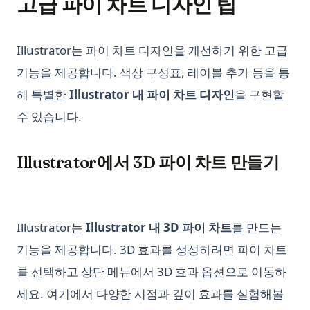
고급 파이 차트 디자인 팁
Python으로 Beautiful Soup 속도 향상시키기: 웹 스크래핑 효율
높이기!
Illustrator는 파이 차트 디자인을 개선하기 위한 고급
Python의 pycache 완벽 이해: 알아야 할 모든 것
기능을 제공합니다. 색상 구성표, 레이블 추가 등을 통
SVM in Python, What It Is and How to Use It
해 특별한
Illustrator 내 파이 차트 디자인
을 구현할
Scikit-Learn: 머신러닝에서 필수적인 라이브러리
수 있습니다.
Scikit-learn Imputer 사용하기: 궁극적인 안내서
Side_effect in Python - What It Is And How to Use?
Illustrator에서 3D 파이 차트 만들기
Sklearn Train Test Split: Complete Guide to Splitting Data in
Python
Sklearn Train Test Split: Python에서 데이터 분할을 위한 완벽
가이드
Illustrator는
Illustrator 내 3D 파이 차트
를 만드는
Snowflake Connector Python: Install and Connect to
기능을 제공합니다. 3D 효과를 생성하려면 파이 차트
Snowflake with Ease
를 선택하고 상단 메뉴에서 3D 효과 옵션으로 이동하
Snowflake Connector Python: 쉽게 설치하고 Snowflake에 연
세요. 여기에서 다양한 시점과 깊이 효과를 실험해볼
결하기