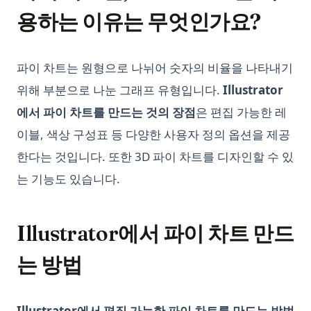
오토GPT 사용법: 단계별 가이드
이드)
용하는 이유는 무엇인가요?
이 도구들로 ChatGPT 메모리 기능 구현하기
Python subprocess: Run External Commands from Python
(Complete Guide)
인턴GPT: ChatGPT와 점 이동 이상의 상호작용 확장
Python unittest: Write and Run Unit Tests (Complete Guide)
파이 차트는 원형으로 나뉘어 숫자의 비율을 나타내기
장기 기억 ChatGPT? LTM-1: 5백만 개의 토큰을 가진 LLM입니
다.
위해 부분으로 나눈 그래프 유형입니다.
Illustrator
Python unittest: 유닛 테스트 작성과 실행 (완전 가이드)
챗GPT에서 GPT은 무엇을 의미하는가? 1분으로 설명
에서 파이 차트를 만드는 것의 장점
은 편집 가능한 레
Python zip() Function: Combine Iterables with Examples
챗지피티가 최대 수용 인원을 초과하는 오류 해결 방법
이블, 색상 구성표 등 다양한 사용자 정의 옵션을 제공
Python 가상 환경: venv, virtualenv, Conda 완전 가이드
코딩에 ChatGPT 사용 방법
한다는 것입니다. 또한 3D 파이 차트를 디자인할 수 있
Python 노트북: 데이터 과학 초보자를 위한 완벽한 안내서
프롬테우스: 당신의 목소리로 대화하는 ChatGPT
는 기능도 있습니다.
Python 디렉터리의 모든 파일 가져오기: 빠르고 모던하며 효율적
인 방법
프롬프트부터 코드베이스까지: GPT 엔지니어의 힘
Python 문자열 치환: str.replace() 완전 가이드와 그 이상
해결 방법: ChatGPT에서 '응답을 생성하는 중에 오류가 발생했습
Illustrator에서 파이 차트 만드
니다'
Python 순환 import 해결법 (실전 예제 포함)
는 방법
Python 웹 스크래핑: Requests, BeautifulSoup, Selenium을 사
용한 완전 가이드
Python 정렬: sorted(), list.sort(), 커스텀 정렬 완전 가이드
Illustrator에서 편집 가능한 파이 차트를 만드는 방법