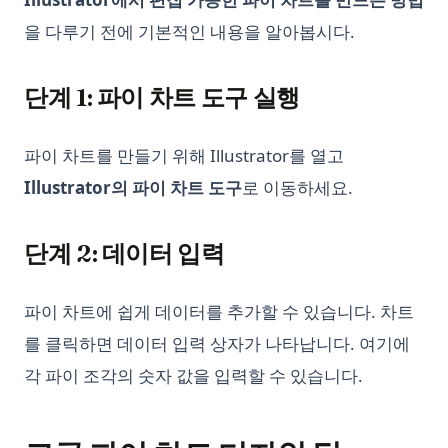
Python 정수 나눗셈: // 연산자 완벽 가이드
을 다루기 전에 기본적인 내용을 알아봅시다.
Python 제너레이터: yield, 제너레이터 표현식, 지연 평가 완전
가이드
단계 1: 파이 차트 도구 실행
Python 초보자를 위한 곱셈 방법
Python 타입 힌트: 타입 어노테이션 실전 가이드
파이 차트를 만들기 위해 Illustrator를 열고
Python 패키지 업그레이드 방법: 포괄적인 안내서
Illustrator의 파이 차트 도구
로 이동하세요.
Python 평면화 리스트: 이 팁으로 코드를 간편하게 만드세요
Python3 Linter: The Ultimate Guide to Boosting Your Code
단계 2: 데이터 입력
Quality
Python3 린터: 코드 품질 향상을 위한 궁극적인 가이드
파이 차트에 쉽게 데이터를 추가할 수 있습니다. 차트
Python에서 For Loop Counter 사용하기: 상세 설명
를 클릭하면 데이터 입력 상자가 나타납니다. 여기에
Python에서 SyntaxError Invalid Syntax를 해결하는 방법 - 작
각 파이 조각의 숫자 값을 입력할 수 있습니다.
동 방법
Python에서 불일치 연산자는 무엇인가?
Python에서의 Side_effect - 무엇인지 알고 어떻게 사용하나요?