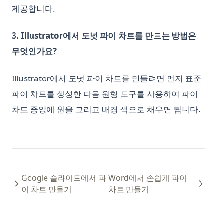
교
제공합니다.
초보자를 위한 Python 스크립트 실행 방법
파이썬 Binning: 명확히 설명된 것
3. Illustrator에서 도넛 파이 차트를 만드는 방법은
파이썬 __call__ 메서드: 필요한 모든 것
무엇인가요?
파이썬 딕셔너리를 보기 좋게 출력하는 방법
Illustrator에서 도넛 파이 차트를 만들려면 먼저 표준
파이썬 라이브러리 InstaPy를 활용한 인스타그램 성장 자동화 방
법
파이 차트를 생성한 다음 원형 도구를 사용하여 파이
파이썬 마스터하기: 두 개의 리스트를 쉽게 합치는 방법
차트 중앙에 원을 그리고 배경 색으로 채우면 됩니다.
파이썬 무작위 샘플링: 효과적인 데이터 분석을 위한 팁과 기술
파이썬 배우는 데 걸리는 시간은 얼마나 걸리며, 배우기 어려울
까?
파이썬 버전 확인하는 방법
Google 슬라이드에서 파
Word에서 손쉽게 파이
파이썬 스위치 케이스: 파이썬에서 스위치 문 구현하는 방법
이 차트 만들기
차트 만들기
파이썬(Python)에서 아무것도 하지 않는 방법을 이해: pass문의
이해