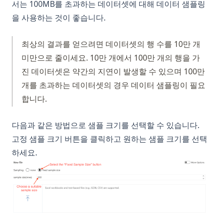
서는 100MB를 초과하는 데이터셋에 대해 데이터 샘플링
Discord Pack 스크립트에 대해 알아봅시다
포트 80에서 Streamlit 애플리케이션 실행 방법
Unlocking the Power of Matplotlib Stylesheets for
in Python
How to Fix Chat GPT Access Denied Error Code 1020? The
Python Counter: Count and Tally Elements with
Enhanced Data Visualization
을 사용하는 것이 좋습니다.
판다스(Pandas)로 데이터 탐색적 분석: 완벽한 가이드
Solution:
collections.Counter
Pandas Sort Values: Python에서 DataFrame 정렬 완전 가이드
[Explained] Multiple Plots on the Same Figure in Matplotlib
Generative Agents: Generative AI를 위한 차세대 혁신?
How to Fix ChatGPT Cloudflare Loop: A Straight-Forward
Python Counter: collections.Counter로 요소 세기 및 집계하기
Pandas String Operations: Vectorized Text Cleaning
최상의 결과를 얻으려면 데이터셋의 행 수를 10만 개
Guide
[설명] Matplotlib에서 동시에 여러 플롯 만들기
파이썬에서 구글 바드 API 사용하기: 빠른 안내서
Python Dataclasses: @dataclass 데코레이터 완전 가이드
미만으로 줄이세요. 10만 개에서 100만 개의 행을 가
Pandas Typing: Best Practices for Efficient and
How to Fix ChatGPT is at Capacity Error
matplotlib 수직선(vlines)의 6가지 일반 활용 예시와 코드 예제
Maintainable Code
Google Bard Jailbreak: 숨겨진 가능성을 밝히다
Python Dataclasses: A Complete Guide to @dataclass
진 데이터셋은 약간의 지연이 발생할 수 있으며 100만
How to Fix: 'There Was an Error Generating a Response' on
매트플롯립에서의 히스토그램 10가지 유형 (복사할 수 있는 코드
Decorator
Pandas Typing: 효율적이고 유지보수가 용이한 코드를 위한 최
개를 초과하는 데이터셋의 경우 데이터 샘플링이 필요
Google Data Studio 대 Tableau: 놓치면 안되는 깊이 있는 비교
ChatGPT
포함)
선의 방법
Python Datetime: Complete Guide to Dates and Times in
합니다.
간단한 단계: Google 스프레드시트에서 날짜 형식을 변경하는
How to Implement Longer ChatGPT Memory with These
문제 해결: 'AttributeError: module 'matplotlib' has no
Python
Pandas Unstack: Clearly Explained
방법
Tools
attribute 'plot''
Python Datetime: Python 날짜와 시간 완전 가이드
다음과 같은 방법으로 샘플 크기를 선택할 수 있습니다.
Pandas Unstack: 명확한 설명
Google 스프레드시트에서 셀 서식을 지정하는 5가지 방법
How to Install AutoGPT with Docker: Step-by-Step Guide
문제 해결: Matplotlib.pyplot이 소스에서 해결되지 않음
고정 샘플 크기 버튼을 클릭하고 원하는 샘플 크기를 선택
Python Decorators: The Complete Guide with Practical
Pandas Visulziation: A Step-by-Step Tutorial
[설명] 구글 스프레드시트에서 SUMIF와 COUNTIF를 사용하는
How to OverCome the 'Too Many Requests in 1 Hour' Error
파이썬 Matplotlib를 사용하여 시계열 그래프 만드는 방법
Examples
하세요.
방법
Pandas Where: Harnessing the Power of Pandas to Manage
How to Plugins to ChatGPT: An In-Depth Guide
파이썬에서 'Module Matplotlib Has No Attribute Plot' 에러 해
Python Deque: Fast Double-Ended Queues with
Null Values
연도, 월, 주, 날짜, 시간별로 데이터를 그룹화하는 방법
결하기
collections.deque
How to Solve Open AI 'That Model Does Not Exist' Error
Pandas Where: Pandas의 강력한 기능으로 Null 값 다루기
매력적인 다차원 데이터 시각화를 만드는 방법
파이썬의 Matplotlib을 사용하여 이미지 그리기 방법
Python Deque: collections.deque를 사용한 빠른 양방향 큐
How to Train ChatGPT for Business and Personal Use
Pandas fillna(): Handle Missing Values in DataFrames
Pandas에서 피벗 테이블을 손쉽게 만드는 방법
Python Enumerate: Loop with Index the Right Way
How to Training ChatGPT on Custom Data for Advanced
Pandas iterrows(): How to Iterate Over DataFrame Rows
Pandas에서 CSV 파일을 읽는 방법 - 초보자를 위한 필수 가이드