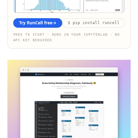
Try RunCell free
→
$ pip install runcell
FREE TO START · RUNS IN YOUR JUPYTERLAB · NO
API KEY REQUIRED