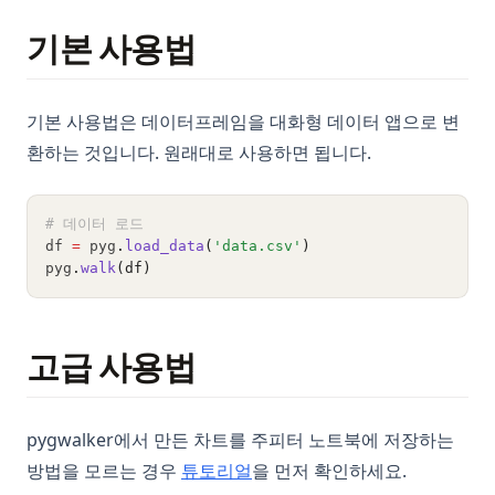
매력적인 다차원 데이터 시각화를 만드는 방법
기본 사용법
Pandas에서 피벗 테이블을 손쉽게 만드는 방법
Pandas에서 CSV 파일을 읽는 방법 - 초보자를 위한 필수 가이드
기본 사용법은 데이터프레임을 대화형 데이터 앱으로 변
일라클라우드 vs 리툴: 어느 것이 더 나은 로우코드 플랫폼일까
요?
환하는 것입니다. 원래대로 사용하면 됩니다.
Matplotlib.pyplot를 import하는 중 오류 해결하기
IoT 데이터 시각화: 최고의 원격 IoT 데이터 시각화 도구
# 데이터 로드
df 
=
 pyg
.
load_data
(
'data.csv'
)
2023년에는 Looker 대체제 10개의 최고 대안
pyg
.
walk
(df)
Looker vs. Tableau: 어떤 BI 도구가 우세할까?
학생과 초보자를 위한 상위 10개 간단한 머신 러닝 프로젝트
고급 사용법
여러분이 알아야 할 최고의 메타베이스 대안 6가지
이것이 업무의 미래인가?마이크로소프트 코파일럿 365가 출시되
었습니다!
pygwalker에서 만든 차트를 주피터 노트북에 저장하는
Microsoft Fabric가 파워 BI와 만나다: 데이터 분석의 힘을 끌어
방법을 모르는 경우
튜토리얼
을 먼저 확인하세요.
올리다