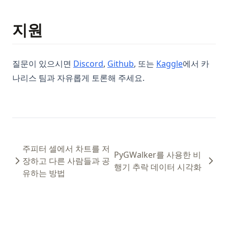
codex-vs-claude-code-skills
지원
customer-hosted-looker
data-visualization-oil-and-gas-industry
data-wrangling
질문이 있으시면
Discord
,
Github
, 또는
Kaggle
에서 카
distributed-database-vs-database-plus
나리스 팀과 자유롭게 토론해 주세요.
dynamic-data-visualization
google-drive-analytics
metabase-vs-looker
peazip
주피터 셀에서 차트를 저
PyGWalker를 사용한 비
장하고 다른 사람들과 공
trifacta-wrangler
행기 추락 데이터 시각화
유하는 방법