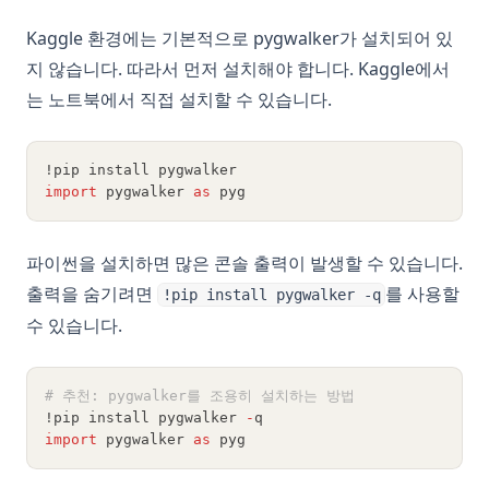
한 번의 클릭으로 데이터의 이상값을 손쉽게 감지하는 방법
Kaggle 환경에는 기본적으로 pygwalker가 설치되어 있
Tableau에서 차원(Dimension)과 측정(Measure) 이해하기
지 않습니다. 따라서 먼저 설치해야 합니다. Kaggle에서
는 노트북에서 직접 설치할 수 있습니다.
Discord Pack 스크립트에 대해 알아봅시다
판다스(Pandas)로 데이터 탐색적 분석: 완벽한 가이드
!pip install pygwalker
Generative Agents: Generative AI를 위한 차세대 혁신?
import
 pygwalker 
as
 pyg
파이썬에서 구글 바드 API 사용하기: 빠른 안내서
Google Bard Jailbreak: 숨겨진 가능성을 밝히다
파이썬을 설치하면 많은 콘솔 출력이 발생할 수 있습니다.
Google Data Studio 대 Tableau: 놓치면 안되는 깊이 있는 비교
출력을 숨기려면
를 사용할
!pip install pygwalker -q
간단한 단계: Google 스프레드시트에서 날짜 형식을 변경하는
수 있습니다.
방법
Google 스프레드시트에서 셀 서식을 지정하는 5가지 방법
# 추천: pygwalker를 조용히 설치하는 방법
[설명] 구글 스프레드시트에서 SUMIF와 COUNTIF를 사용하는
!pip install pygwalker 
-
q
방법
import
 pygwalker 
as
 pyg
연도, 월, 주, 날짜, 시간별로 데이터를 그룹화하는 방법