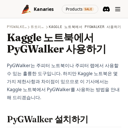
[설명] EDA에 대한 클릭하우스 표준 편차
Skip to content
(opens in a new
Kanaries
Products
SALE
ClickHouse 시각화: 철저한 가이드
Discord
(opens in a n
사이버 보안 데이터 시각화: 솔루션, 최상의 실천 방법
PYGWALKER
튜토리얼
KAGGLE 노트북에서 PYGWALKER 사용하기
탐색적 데이터 분석을 위한 Pandas 프로파일링 [설명]
Kaggle 노트북에서
데이터 분석 워크플로우: 단계별 전략 (2023)
PyGWalker 사용하기
미래는 이미 시작됐다: 생성적 AI를 활용한 데이터 분석
데이터 레이크 vs. 데이터 웨어하우스: 적합한 솔루션 선택
PyGWalker는 주피터 노트북이나 주피터 랩에서 사용할
판다스로 데이터프레임 시각화하기, 단계별 가이드
수 있는 훌륭한 도구입니다. 하지만 Kaggle 노트북은 몇
Elixir Explorer: Rust 기반 데이터 랭글링
가지 제한사항과 차이점이 있으므로 이 기사에서는
데이터 열광자가 반드시 알아야 할 상위 7개 데이터베이스 시각
Kaggle 노트북에서 PyGWalker를 사용하는 방법을 안내
화 도구
해 드리겠습니다.
Databricks Dolly 2.0: 새로운 오픈 소스 ChatGPT와 유사한 모델
데이터브릭 시각화: 통합 데이터 분석을 통한 인사이트 확보
PyGWalker 설치하기
Pandas와 PyGWalker를 활용한 데이터프레임 시각화 마스터하
기