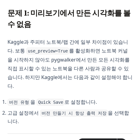
Microsoft Fabric 및 PowerBI의 Copilot이란 무엇인가요? 간략
문제 1: 미리보기에서 만든 시각화를 볼
한 개요
수 없음
NijiJourney: 애니메이션 AI 아트를 위한 Midjourney 대안
Observable Plot의 힘 탐구: 데이터 시각화를 바꾸는 게임 체인
Kaggle과 주피터 노트북/랩 간에 일부 차이점이 있습니
저
다. 보통
를 활성화하면 노트북 커널
use_preview=True
이 간단한 방법으로 한 번의 핫 인코딩이 쉬워졌습니다.
을 시작하지 않아도 pygwalker에서 만든 모든 시각화를
【리뷰】꼭 알아야 할 최고의 오픈소스 BI 도구
직접 표시할 수 있는 노트북을 다른 사람과 공유할 수 있
Pandas AI: 대화형 AI로 데이터 분석 변화시키기
습니다. 하지만 Kaggle에서는 다음과 같이 설정해야 합니
Pandas 데이터프레임 병합, 조인 및 연결하는 방법
다.
깊이 있는 분석: Python에서 Plotly 대 Matplotlib 비교
을
로 설정합니다.
버전 유형
Quick Save
Postgres 데이터베이스 시각화기: 철저한 가이드
고급 설정에서
을 선택합
버전 만들기 시 항상 출력 저장
Power BI 대안 중 상위 7개: 데이터 분석 및 시각화 도구
니다.
Mac에서 Power BI 실행하는 방법
무작위 안정 확산 프롬프트 생성기