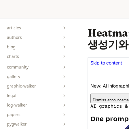
Skip to content
articles
Heatm
authors
생성기와
blog
charts
community
gallery
graphic-walker
bar__box__rect
legal
line__area
api-reference
log-walker
pie__tick__other
data-viz
papers
scatterplot__heatmap
guides
pygwalker