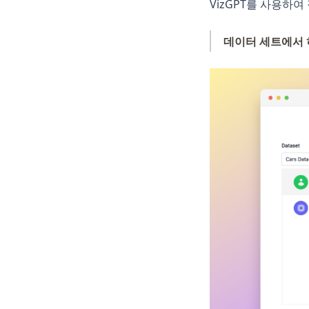
Pandas
VizGPT를 사용하
Plotly
데이터 세트에서
Polars
PySpark
Python
R
Scikit-Learn
Seaborn
Snowflake
Streamlit
Tableau
ggplot
openclaw