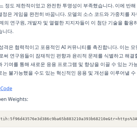
 정도 제한적이었고 완전한 투명성이 부족했습니다. 이에 반해 X-A
정은 게임을 완전히 바꿉니다. 모델의 소스 코드와 가중치를 자
전 세계의 연구원, 개발자 및 열렬한 지지자들이 이 첨단 기술을 활용
습니다.
성격은 협력적이고 포용적인 AI 커뮤니티를 촉진합니다. 이는 모
로써 연구원들이 잠재적인 편향과 윤리적 문제를 식별하고 해결할
 기여를 통해 새로운 응용 프로그램 및 향상을 이끌 수 있는 가
는 불가능했을 수도 있는 혁신적인 응용 및 개선을 이루어낼 수
(opens in a new tab)
 Code
en Weights:
btih:5f96d43576e3d386c9ba65b883210a393b68210e&tr=https%3