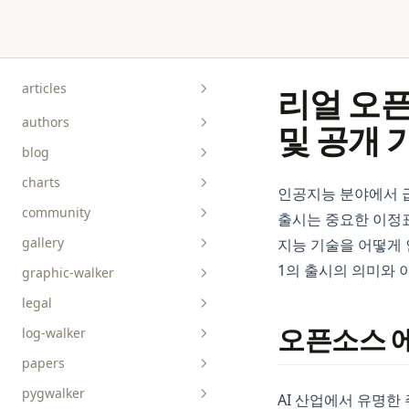
Skip to content
articles
리얼 오픈
authors
및 공개 
blog
charts
인공지능 분야에서 급
community
출시는 중요한 이정표
gallery
지능 기술을 어떻게 
1의 출시의 의미와 
graphic-walker
bar__box__rect
legal
line__area
api-reference
오픈소스 
log-walker
pie__tick__other
data-viz
papers
scatterplot__heatmap
guides
pygwalker
AI 산업에서 유명한 