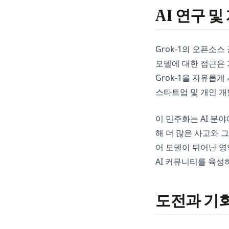
Pandas
AI 연구 
Plotly
Polars
Grok-1의 오픈소스
PySpark
모델에 대한 접근은
Python
Grok-1을 자유롭게
R
스타트업 및 개인 
Scikit-Learn
이 민주화는 AI 분
Seaborn
해 더 많은 사고와 
Snowflake
어 모델이 뛰어난 영
Streamlit
AI 커뮤니티를 육성
Tableau
ggplot
도전과 기
openclaw