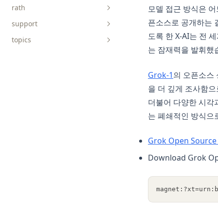
rath
모델 접근 방식은 어느
api-reference
픈소스로 공개하는 결
support
faq
connect-data
도록 한 X-AI는 
topics
tutorials
discover-causals
는 잠재력을 발휘했
explore-data
AICoding
charts
get-started
AIGC
Grok-1
의 오픈소스 
을 더 깊게 조사함으
prepare-data
ChatGPT
concepts
더불어 다양한 시각과
Data-Science
는 폐쇄적인 방식으로
DuckDB
Excel
Grok Open Source
LangChain
Download Grok Op
Matplotlib
NumPy
magnet:?xt=urn:
OpenSource