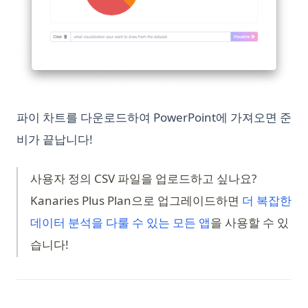
Python Switch Case: match-case Statement Explained (With
ChatGPT in an Hour?
Examples)
The Truth About ChatGPT and Plagiarism: Everything You
Python Switch Case: match-case 문 설명
Need to Know
Python Threading: Complete Guide to Multithreading with
Top 10 Open Source ChatGPT Alternatives & How to Use
Examples
Them
Python Threading: 예제를 통한 멀티스레딩 완벽 가이드
Top 11 Auto GPT Examples that You Cannot Miss Out
파이 차트를 다운로드하여 PowerPoint에 가져오면 준
Python Timer 함수 및 스탑워치 사용법
Understanding the 'Too Many Signups from the Same IP'
비가 끝납니다!
Issue in ChatGPT
Python Try Except: How to Handle Exceptions the Right Way
Unleashing the Power of AutoGPT Plugins: A
Python Try Except: 예외를 올바르게 처리하는 방법
Comprehensive Guide
사용자 정의 CSV 파일을 업로드하고 싶나요?
Python Type Hints: A Practical Guide to Type Annotations
Unraveling the 'ChatGPT Something Went Wrong'
Kanaries Plus Plan으로 업그레이드하면
더 복잡한
Python Virtual Environments: A Complete Guide to venv,
Conundrum: Your Ultimate Troubleshooting Guide
(opens in a new t
데이터 분석을 다룰 수 있는 모든 앱
을 사용할 수 있
virtualenv, and Conda
Visual ChatGPT: Generate and Manipulate Images through
습니다!
Python asyncio: Complete Guide to Asynchronous
Multi-Modal Interactions
Programming
Visual ChatGPT: 이미지의 생성과 조작을 통한 멀티모달 인터랙
Python asyncio: 비동기 프로그래밍 완벽 가이드
션
Python collections 모듈: Counter, defaultdict, deque,