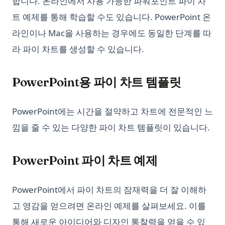
합니다. 온라인에서 사용 가능한 파워포인트 파이 차
Snowflake Connector Python: 쉽게 설치하고 Snowflake에 연
결하기
트 예제를 통해 학습할 수도 있습니다. PowerPoint 온
Streamlit Datetime Slider - A Step-by-Step Introduction
라인이나 Mac을 사용하는 경우에도 동일한 단계를 따
Streamlit Datetime Slider - 단계별 소개
라 파이 차트를 생성할 수 있습니다.
T-Test and P-Value in Python for Data Analysis
PowerPoint용 파이 차트 템플릿
Text Cleaning in Python: Effective Data Cleaning Tutorial
The Ultimate Guide: How to Use Scikit-learn Imputer
PowerPoint에는 시간을 절약하고 차트에 전문적인 느
Understanding Pandas DataFrame Indices | Python
낌을 줄 수 있는 다양한 파이 차트 템플릿이 있습니다.
Unfolding the Architecture and Efficiency of Fast and Faster
R-CNN for Object Detection
Unlocking Creativity with Python and Arduino: A
PowerPoint 파이 차트 예제
Comprehensive Guide
Web Scraping with Python: Complete Guide Using
PowerPoint에서 파이 차트의 잠재력을 더 잘 이해하
Requests, BeautifulSoup, and Selenium
고 영감을 얻으려면 온라인 예제를 살펴보세요. 이를
What Is Elif in Python - Explained!
통해 새로운 아이디어와 디자인 통찰력을 얻을 수 있