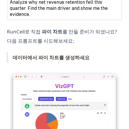
Python Requests Library: Complete Guide to HTTP Requests
OpenLLaMA: The Open-Source Reproduction of LLaMA
시계열 분석 마스터하기: Pandas Resample 사용 방법
in Python
Large Language Model
파이썬에서 딕셔너리를 데이터프레임으로 변환하는 방법 | 판다
Python Requests 라이브러리: Python에서 HTTP 요청을 위한
Orca 13B: the New Open Source Rival for GPT-4 from
스(Pandas) 설명
완전 가이드
Microsoft
RunCell로 직접
파이 차트
를 만들 준비가 되셨나요?
판다 Pandas의 to_datetime 함수를 사용하여 데이터 처리하기
Python Reverse Range 사용 방법: 쉬운 가이드
Orca 13B: 마이크로소프트의 GPT-4 새로운 오픈소스 라이벌
다음 프롬프트를 시도해보세요:
판다스 2.0: 알아야 할 새로운 기능
Python SQLite3 Tutorial: Complete Guide to SQLite
Personalized GPT: How to Find Tune Your Own GPT Model
Database in Python
판다스 데이터프레임 쉽게 요약하는 방법
PrivateGPT: Offline GPT-4 That is Secure and Private
데이터에서 파이 차트를 생성하세요
Python SQLite3 튜토리얼: Python에서 SQLite 데이터베이스 완
판다스 시각화: 단계별 튜토리얼
PrivateGPT: 오프라인 GPT-4 보안 및 개인 정보 보호
전 정복 가이드
판다스 열 재정렬: 효율적인 데이터프레임 조작 기술
Promptheus: the ChatGPT for Your Voice
Python Shebang 사용 방법
(op
판다스 열에서 리스트 언팩킹하기: 포괄적인 가이드
Quick View of OpenAI o1
Python Sort: Complete Guide to sorted(), list.sort(), and
Custom Sorting
판다스 크로스탭(Crosstab): 파이썬에서 간단한 교차표 만들기
Reverse Prompt Engineering with ChatGPT: A Detailed
Guide
Python String Replace: Complete Guide to str.replace() and
판다스 평균 함수 사용 방법
Beyond
SuperAGI: Unleashing the Power of Autonomous AI Agents
판다스(Pandas)를 사용한 데이터프레임 시각화 방법
Python Switch Case: How to Implement Switch Statements
SuperAGI: 자율 AI 에이전트의 힘을 발휘하다
팬더스 get_dummies 기능의 효과적인 사용 방법
in Python
The Real Answer to: How Many Questions Can You Ask
효과적으로 Pandas Rank 사용하는 방법