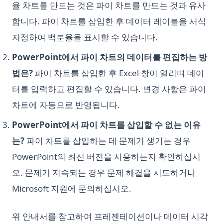
율 차트를 만드는 것은 파이 차트를 만드는 것과 유사
[Explained] How to GroupBy Dataframe in Python, Pandas,
PySpark
합니다. 파이 차트를 삽입한 후 데이터 레이블을 서식
[설명] Python, Pandas, PySpark에서 데이터프레임을 그룹화하
지정하여 백분율을 표시할 수 있습니다.
는 방법
PowerPoint에서 파이 차트의 데이터를 편집하는 방
ipykernel: Install, Configure, and Manage Jupyter Python
Kernels
법은?
파이 차트를 삽입한 후 Excel 창이 열리며 데이
터를 입력하고 편집할 수 있습니다. 변경 사항은 파이
ipykernel: Jupyter Notebook을 위한 Python 커널 완벽 가이드
차트에 자동으로 반영됩니다.
nn.Linear in PyTorch: Shapes, Bias, and Examples
python __call__ Method: Everything You Need to Know
PowerPoint에서 파이 차트를 삽입할 수 없는 이유
python-itertools
는?
파이 차트를 삽입하는 데 문제가 생기는 경우
python-zip
PowerPoint의 최신 버전을 사용하는지 확인하십시
​.ipynb를 HTML로 쉽게 변환하는 방법
오. 문제가 지속되는 경우 문제 해결을 시도하거나
데이터 분석에서 파이썬의 T-검정과 P-값
Microsoft 지원에 문의하십시오.
쉽게 .ipynb를 PDF로 변환하는 방법
위 안내서를 참고하여 프레젠테이션이나 데이터 시각
윈도우, 맥, 리눅스에서 파이썬 버전 업그레이드하는 방법?