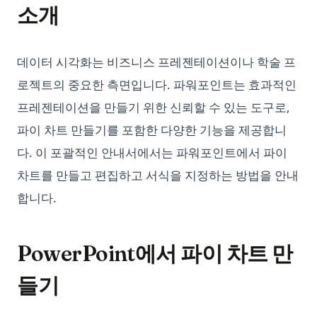
What Does GPT Stand For In Chat GPT? Explained in 1 Min
소개
namedtuple 가이드
What is a High Perplexity Score in GPT Zero? Learn How to
Python defaultdict: Simplify Dictionary Operations with
Detect AI Content
Default Values
데이터 시각화는 비즈니스 프레젠테이션이나 학술 프
Why is ChatGPT Slow? It Might Not Be Your Fault
Python defaultdict: 기본값으로 딕셔너리 연산 간소화하기
로젝트의 중요한 측면입니다. 파워포인트는 효과적인
does-chatgpt-has-word-limit
Python f-strings: The Complete Guide to Formatted String
프레젠테이션을 만들기 위한 신뢰할 수 있는 도구로,
‘ChatGPT Something Went Wrong’의 수수께끼 해결: 궁극적인
Literals
문제 해결 가이드
파이 차트 만들기를 포함한 다양한 기능을 제공합니
Python f-strings: 포맷된 문자열 리터럴 완전 가이드
개인화된 GPT: 나만의 GPT 모델을 미세조정하는 방법
다. 이 포괄적인 안내서에서는 파워포인트에서 파이
Python heapq: Priority Queues and Heap Operations Made
고급 가이드: 파이썬에서 ChatGPT API 사용하는 방법
차트를 만들고 편집하고 서식을 지정하는 방법을 안내
Simple
고급 챗봇 배포를 위한 맞춤형 데이터에 대한 ChatGPT 교육 가
합니다.
Python heapq: 우선순위 큐와 힙 연산을 간단하게
이드
Python itertools: Complete Guide to Iterator Building Blocks
기술 채용을 위한 GPT: 채용 혁신의 주역
Python map() Function: Transform Iterables with Examples
PowerPoint에서 파이 차트 만
놓치면 안 되는 상위 11개의 Auto GPT 예시
Python map() 함수: 예제로 배우는 이터러블 변환
들기
비즈니스 및 개인용 ChatGPT 훈련 방법
Python os Module: File and Directory Operations Guide
상위 10개 오픈소스 ChatGPT 대안 및 사용 방법
Python os 모듈: 파일 및 디렉토리 작업 가이드