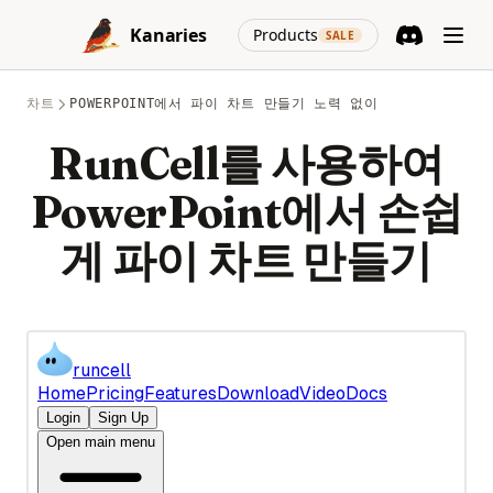
크 AI
Skip to content
Examples
Pandas 데이터프레임에서 NaN 값 확인하는 방법
(opens in a new
InternGPT: Expanding Interactions with ChatGPT Beyond
Kanaries
Products
SALE
데이터를 빠르게 시각화하는 최고의 방법: 스노우플레이크 시각
Python Lambda 함수: 실용적인 예제로 배우는 명확한 가이드
Pandas 데이터프레임을 NumPy 어레이로 변환하는 포괄적인
Pointing
Discord
(opens in a n
화
가이드
Python List Comprehension: Complete Guide with
Is Chat GPT Plus Worth It? A Quick Review
Supabase Edge Runtime: 서버리스 함수 개발의 간소화
Examples and Performance Tips
차트
POWERPOINT에서 파이 차트 만들기 노력 없이
Pandas 문자열 연산: 벡터화된 텍스트 클리닝 (2025 가이드)
Is ChatGPT Safe? Unveiling the Facts & Ensuring Peace of
Tableau에서 원형 차트를 더 크게 만드는 방법
Python Logging: The Complete Guide to Logging in Python
RunCell를 사용하여
Pandas 열 삭제: DataFrame에서 열을 제거하는 방법
Mind
2023년을 위한 최고의 대시보드 소프트웨어: 비즈니스를 모니터
Python Make Beautiful Soup Faster: Improve Your Web
Pandas 피벗 테이블: Excel처럼 데이터 요약·재구성하기 (가이
Is GPT-4 Free? Everything You Need to Know About GPT-4 is
링하는 최고의 도구
PowerPoint에서 손쉽
Scraping Efficiencies Now!
드)
Here
이 최고의 데이터 모델링 도구를 사용해 보았습니다. 제 리뷰는
Python Match Case: Structural Pattern Matching Explained
게 파이 차트 만들기
Pandas 행 필터링: Python에서 조건별로 데이터 선택하기
LLM Jailbreak Research Papers
다음과 같습니다.
(Python 3.10+)
Pandas: Find and Filter Values in a DataFrame Column
LLM 탈옥 연구 논문
성능 저하 없음 - 최고의 데이터 품질 도구 검토
Python Match Case: 구조적 패턴 매칭 완전 해설 (Python
Pandasql - Python Package for Querying DataFrames Using
Let Me GPT That For You: Funny Tool That Actually Works
3.10+)
에어테이블 데이터 시각화: 성공을 위한 도구와 기술
SQL
LlamaIndex: Combine Your Data Framework with ChatGPT
Python Multiprocessing: Parallel Processing Guide for
Apache Spark 데이터 시각화의 궁극적인 가이드
Pandasql - SQL로 DataFrame을 조회하는 Python 패키지
Speed
LlamaIndex: Data Framework와 ChatGPT를 결합하세요
윈도우 코파일럿: 첫 번째 봐
Pandas에서 'No Module Named' 오류 해결: 상세 가이드
Python Multiprocessing: 속도를 위한 병렬 처리 가이드
Longterm Memory ChatGPT? LTM-1: A LLM with 5 Million
훌륭하고 안정적인 확산 프롬프트를 손쉽게 작성하는 방법
Pandas에서 DataFrame.loc을 사용하여 데이터에 액세스 및 조
Tokens
Python Not Equal Operator (!=): Complete Guide with
Grok Xai
작하는 방법
Examples
Mastering the Art: How to Use ChatGPT Without Login