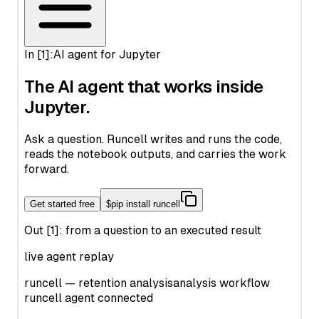
best-llm-for-coding
Pandas에서 빈 DataFrame 만드는 방법
Python Notebooks: The Perfect Guide for Data Science
Maximizing the Use of OpenAI - A Detailed Guide on How
Beginners
clustering-visualization
Pandas에서 컬럼 이름 바꾸기: 쉽고 효과적인 방법
to Use OpenAI
Python Pathlib: The Modern Guide to File Path Handling
codex-vs-claude-code-skills
Pandas에서 키 오류(Key Errors) 해결하는 방법: 자세한 가이드
Offline ChatGPT: Your Personal AI Chat Companion
Anywhere, Anytime
Python Pathlib: 현대적인 파일 경로 처리 가이드
customer-hosted-looker
Pandas에서 히스토그램 만들기: 단계별 가이드
Offline ChatGPT: 언제 어디서나 당신의 개인 AI 체팅 도우미
Python Pi 가이드: 튜토리얼, 예제, 그리고 최적의 방법
data-visualization-oil-and-gas-industry
Python Vector Database: The Best Databases and Tools for
Spatial Data and Generative AI
Open AI '해당 모델이 존재하지 않습니다' 오류 해결하기
Python Poetry: Modern Dependency Management and
data-wrangling
Packaging Guide
Python 벡터 데이터베이스: 공간 데이터와 생성형 AI를 위한 최
OpenAI o1의 빠른 리뷰
distributed-database-vs-database-plus
고의 데이터베이스와 도구
Python Poetry: 현대적인 의존성 관리 및 패키징 가이드
OpenAI를 최대한 활용하는 방법 - OpenAI 사용 상세 가이드
dynamic-data-visualization
Sort Pandas DataFrame: Examples and Tips
Python Random Sampling: Tips and Techniques for
OpenChat AI: GPT-3로 구동하는 대화형 인공지능의 미래
google-drive-analytics
Effective Data Analysis
Sorting Pandas DataFrame by Index
OpenChat AI: The Future of Conversational AI Powered by
metabase-vs-looker
Python Random: Generate Random Numbers, Choices, and
Unpacking Lists in Pandas Columns: Comprehensive Guide
GPT-3
Samples
peazip
pandas-fillna
OpenLLM: Easily Take Control of Large Language Models
Python Random: 난수, 선택, 샘플 생성하기
trifacta-wrangler
pandas-query
OpenLLM: 큰 언어 모델 쉽게 제어하기
Python Regex: The Complete Guide to Regular Expressions
데이터 분석을 위한 Pandas Shift 메소드 사용 방법: 포괄적인 가
in Python
OpenLLaMA: LLaMA 큰 언어 모델의 오픈 소스 재현
이드