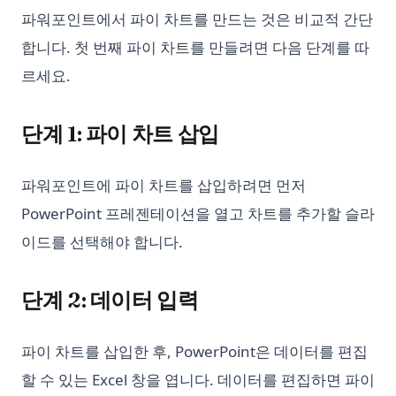
예술 마스터하기: 로그인 없이 ChatGPT를 사용하는 방법
파워포인트에서 파이 차트를 만드는 것은 비교적 간단
Python subprocess: Python에서 외부 명령 실행하기 (완전 가
오토GPT 사용법: 단계별 가이드
합니다. 첫 번째 파이 차트를 만들려면 다음 단계를 따
이드)
이 도구들로 ChatGPT 메모리 기능 구현하기
르세요.
Python subprocess: Run External Commands from Python
(Complete Guide)
인턴GPT: ChatGPT와 점 이동 이상의 상호작용 확장
Python unittest: Write and Run Unit Tests (Complete Guide)
장기 기억 ChatGPT? LTM-1: 5백만 개의 토큰을 가진 LLM입니
단계 1: 파이 차트 삽입
다.
Python unittest: 유닛 테스트 작성과 실행 (완전 가이드)
챗GPT에서 GPT은 무엇을 의미하는가? 1분으로 설명
Python zip() Function: Combine Iterables with Examples
파워포인트에 파이 차트를 삽입하려면 먼저
챗지피티가 최대 수용 인원을 초과하는 오류 해결 방법
Python 가상 환경: venv, virtualenv, Conda 완전 가이드
PowerPoint 프레젠테이션을 열고 차트를 추가할 슬라
코딩에 ChatGPT 사용 방법
이드를 선택해야 합니다.
Python 노트북: 데이터 과학 초보자를 위한 완벽한 안내서
프롬테우스: 당신의 목소리로 대화하는 ChatGPT
Python 디렉터리의 모든 파일 가져오기: 빠르고 모던하며 효율적
인 방법
프롬프트부터 코드베이스까지: GPT 엔지니어의 힘
단계 2: 데이터 입력
Python 문자열 치환: str.replace() 완전 가이드와 그 이상
해결 방법: ChatGPT에서 '응답을 생성하는 중에 오류가 발생했습
니다'
Python 순환 import 해결법 (실전 예제 포함)
파이 차트를 삽입한 후, PowerPoint은 데이터를 편집
Python 웹 스크래핑: Requests, BeautifulSoup, Selenium을 사
할 수 있는 Excel 창을 엽니다. 데이터를 편집하면 파이
용한 완전 가이드