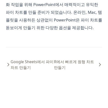
화 작업을 위해 PowerPoint에서 매력적이고 유익한
차이점은 무엇일까? Python vs ActivePython vs Anaconda 비
교
파이 차트를 만들 준비가 되었습니다. 온라인, Mac, 템
초보자를 위한 Python 스크립트 실행 방법
플릿을 사용하든 상관없이 PowerPoint은 파이 차트를
돋보이게 만들기 위한 다양한 옵션을 제공합니다.
파이썬 Binning: 명확히 설명된 것
파이썬 __call__ 메서드: 필요한 모든 것
파이썬 딕셔너리를 보기 좋게 출력하는 방법
파이썬 라이브러리 InstaPy를 활용한 인스타그램 성장 자동화 방
법
Google Sheets에서 파이
R에서 빠르게 원형 차트
파이썬 마스터하기: 두 개의 리스트를 쉽게 합치는 방법
차트 만들기
만들기
파이썬 무작위 샘플링: 효과적인 데이터 분석을 위한 팁과 기술
파이썬 배우는 데 걸리는 시간은 얼마나 걸리며, 배우기 어려울
까?
파이썬 버전 확인하는 방법
파이썬 스위치 케이스: 파이썬에서 스위치 문 구현하는 방법