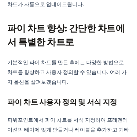
차트가 자동으로 업데이트됩니다.
Python 정렬: sorted(), list.sort(), 커스텀 정렬 완전 가이드
Python 정수 나눗셈: // 연산자 완벽 가이드
파이 차트 향상: 간단한 차트에
Python 제너레이터: yield, 제너레이터 표현식, 지연 평가 완전
가이드
서 특별한 차트로
Python 초보자를 위한 곱셈 방법
Python 타입 힌트: 타입 어노테이션 실전 가이드
기본적인 파이 차트를 만든 후에는 다양한 방법으로
Python 패키지 업그레이드 방법: 포괄적인 안내서
차트를 향상하고 사용자 정의할 수 있습니다. 여러 가
Python 평면화 리스트: 이 팁으로 코드를 간편하게 만드세요
지 옵션을 살펴보겠습니다.
Python3 Linter: The Ultimate Guide to Boosting Your Code
Quality
파이 차트 사용자 정의 및 서식 지정
Python3 린터: 코드 품질 향상을 위한 궁극적인 가이드
Python에서 For Loop Counter 사용하기: 상세 설명
파워포인트에서 파이 차트를 서식 지정하여 프레젠테
Python에서 SyntaxError Invalid Syntax를 해결하는 방법 - 작
이션의 테마에 맞게 만들거나 레이블을 추가하고 기타
동 방법