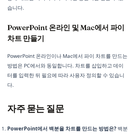
What Is Parsing in Python? A Guide to Parsers and
습니다.
Techniques
What is Boolean in Python?
PowerPoint 온라인 및 Mac에서 파이
What is Do Nothing in Python? Understanding The Pass
Statement
차트 만들기
What is Scikit-Learn: The Must-Have Machine Learning
Library
PowerPoint 온라인이나 Mac에서 파이 차트를 만드는
What is XGBoost, The Powerhouse of Machine Learning
방법은 PC에서와 동일합니다. 차트를 삽입하고 데이
Algorithms
터를 입력한 뒤 필요에 따라 사용자 정의할 수 있습니
What is an Expression in Python?
다.
What is the Difference? Python vs ActivePython vs
Anaconda Compared
Windows, Mac, Linux 및 가상환경에서 Python 업그레이드하는
자주 묻는 질문
방법
XGBoost, 기계 학습 알고리즘의 파워하우스
PowerPoint에서 백분율 차트를 만드는 방법은?
백분
Zen of Python: All 19 Principles Explained with Examples