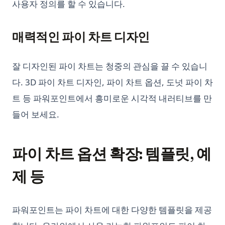
사용자 정의를 할 수 있습니다.
Python에서 불일치 연산자는 무엇인가?
Python에서의 Side_effect - 무엇인지 알고 어떻게 사용하나요?
매력적인 파이 차트 디자인
Python으로 Beautiful Soup 속도 향상시키기: 웹 스크래핑 효율
높이기!
Python의 pycache 완벽 이해: 알아야 할 모든 것
잘 디자인된 파이 차트는 청중의 관심을 끌 수 있습니
다. 3D 파이 차트 디자인, 파이 차트 옵션, 도넛 파이 차
SVM in Python, What It Is and How to Use It
트 등 파워포인트에서 흥미로운 시각적 내러티브를 만
Scikit-Learn: 머신러닝에서 필수적인 라이브러리
들어 보세요.
Scikit-learn Imputer 사용하기: 궁극적인 안내서
Side_effect in Python - What It Is And How to Use?
Sklearn Train Test Split: Complete Guide to Splitting Data in
파이 차트 옵션 확장: 템플릿, 예
Python
제 등
Sklearn Train Test Split: Python에서 데이터 분할을 위한 완벽
가이드
Snowflake Connector Python: Install and Connect to
파워포인트는 파이 차트에 대한 다양한 템플릿을 제공
Snowflake with Ease