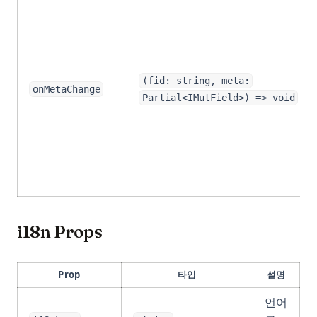
(fid: string, meta:
onMetaChange
Partial<IMutField>) => void
i18n Props
Prop
타입
설명
언어