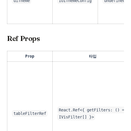
uiTheme
IUIThemeConfig
undefined
Ref Props
Prop
타입
React.Ref<{ getFilters: () =>
tableFilterRef
IVisFilter[] }>