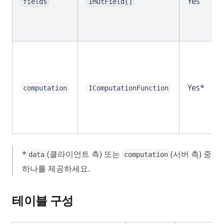
Yes
fields
IMutField[]
What is Do Nothing in Python? Understanding The Pass
Statement
What is Scikit-Learn: The Must-Have Machine Learning
Library
What is XGBoost, The Powerhouse of Machine Learning
Algorithms
Yes*
What is an Expression in Python?
computation
IComputationFunction
What is the Difference? Python vs ActivePython vs
Anaconda Compared
Windows, Mac, Linux 및 가상환경에서 Python 업그레이드하는
방법
*
(클라이언트 측) 또는
(서버 측) 중
data
computation
XGBoost, 기계 학습 알고리즘의 파워하우스
하나를 제공하세요.
Zen of Python: All 19 Principles Explained with Examples
[Explained] How to GroupBy Dataframe in Python, Pandas,
테이블 구성
PySpark
[설명] Python, Pandas, PySpark에서 데이터프레임을 그룹화하