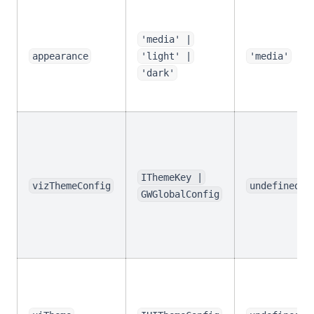
'media' |
appearance
'light' |
'media'
'dark'
IThemeKey |
vizThemeConfig
undefined
GWGlobalConfig