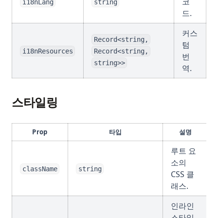
코
i18nLang
string
드.
커스
Record<string,
텀
i18nResources
Record<string,
번
string>>
역.
스타일링
Prop
타입
설명
루트 요
소의
className
string
CSS 클
래스.
인라인
스타일.