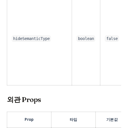
hideSemanticType
boolean
false
외관 Props
Prop
타입
기본값