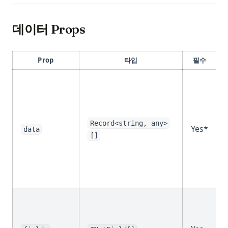
Streamlit Datetime Slider - 단계별 소개
T-Test and P-Value in Python for Data Analysis
데이터 Props
Text Cleaning in Python: Effective Data Cleaning Tutorial
The Ultimate Guide: How to Use Scikit-learn Imputer
Prop
타입
필수
Understanding Pandas DataFrame Indices | Python
Unfolding the Architecture and Efficiency of Fast and Faster
R-CNN for Object Detection
Unlocking Creativity with Python and Arduino: A
Record<string, any>
Yes*
data
Comprehensive Guide
[]
Web Scraping with Python: Complete Guide Using
Requests, BeautifulSoup, and Selenium
What Is Elif in Python - Explained!
What Is Parsing in Python? A Guide to Parsers and
Techniques
What is Boolean in Python?