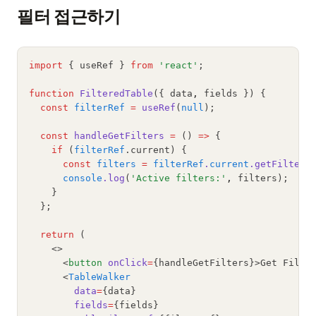
필터 접근하기
import
 { useRef } 
from
'react'
;
function
FilteredTable
({ data
,
 fields }) {
const
filterRef
=
useRef
(
null
);
const
handleGetFilters
=
 () 
=>
 {
if
 (
filterRef
.current) {
const
filters
=
filterRef
.
current
.getFilters
console
.log
(
'Active filters:'
,
 filters);
    }
  };
return
 (
    <>
      <
button
onClick
=
{handleGetFilters}>Get Filte
      <
TableWalker
data
=
{data}
fields
=
{fields}