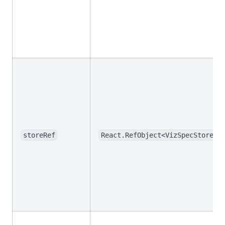
storeRef
React.RefObject<VizSpecStore>