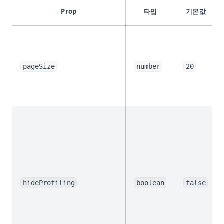
는 방법
Prop
타입
기본값
ipykernel: Install, Configure, and Manage Jupyter Python
Kernels
ipykernel: Jupyter Notebook을 위한 Python 커널 완벽 가이드
nn.Linear in PyTorch: Shapes, Bias, and Examples
pageSize
number
20
python __call__ Method: Everything You Need to Know
python-itertools
python-zip
​.ipynb를 HTML로 쉽게 변환하는 방법
데이터 분석에서 파이썬의 T-검정과 P-값
쉽게 .ipynb를 PDF로 변환하는 방법
윈도우, 맥, 리눅스에서 파이썬 버전 업그레이드하는 방법?
hideProfiling
boolean
false
차이점은 무엇일까? Python vs ActivePython vs Anaconda 비
교