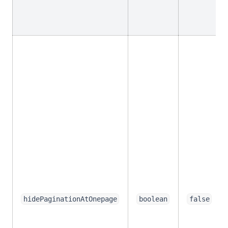
초보자를 위한 Python 스크립트 실행 방법
파이썬 Binning: 명확히 설명된 것
파이썬 __call__ 메서드: 필요한 모든 것
파이썬 딕셔너리를 보기 좋게 출력하는 방법
파이썬 라이브러리 InstaPy를 활용한 인스타그램 성장 자동화 방
법
파이썬 마스터하기: 두 개의 리스트를 쉽게 합치는 방법
파이썬 무작위 샘플링: 효과적인 데이터 분석을 위한 팁과 기술
파이썬 배우는 데 걸리는 시간은 얼마나 걸리며, 배우기 어려울
까?
파이썬 버전 확인하는 방법
파이썬 스위치 케이스: 파이썬에서 스위치 문 구현하는 방법
파이썬(Python)에서 아무것도 하지 않는 방법을 이해: pass문의
hidePaginationAtOnepage
boolean
false
이해
파이썬과 아두이노를 활용한 창의력 개발: 포괄적인 가이드