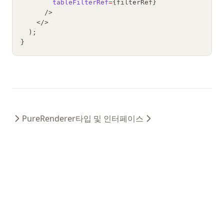
tableFilterRef
=
{filterRef}
      />
    </>
  );
}
PureRenderer
타입 및 인터페이스