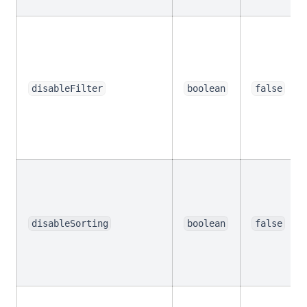
전한 튜토리얼
파이썬의 철학: Zen of Python과의 만남과 영향
판다스 데이터프레임 결합하는 방법: 알아보기!
disableFilter
boolean
false
disableSorting
boolean
false