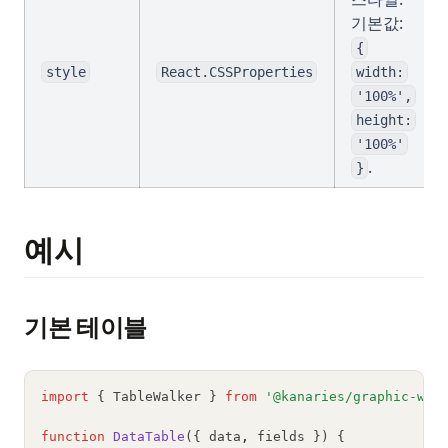
기본값:
{
style
React.CSSProperties
width:
'100%',
height:
'100%'
.
}
예시
기본 테이블
import
 { TableWalker } 
from
'@kanaries/graphic-wal
function
DataTable
({ data
,
 fields }) {