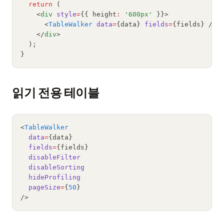
return
 (
    <
div
style
=
{{ height
:
'600px'
 }}>
      <
TableWalker
data
=
{data} 
fields
=
{fields} />
    </
div
>
  );
}
읽기 전용 테이블
<
TableWalker
data
=
{data}
fields
=
{fields}
disableFilter
disableSorting
hideProfiling
pageSize
=
{
50
}
/>