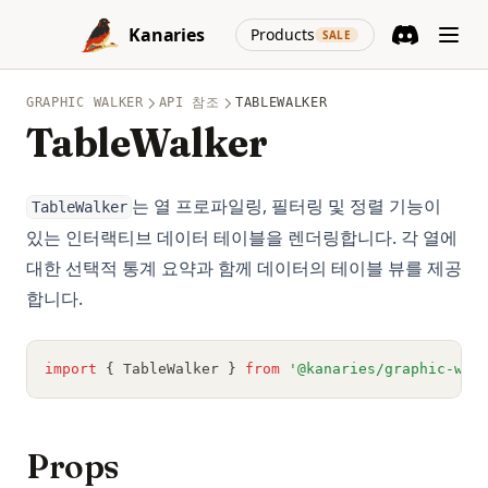
Skip to content
높이기!
(opens in a new
Kanaries
Products
SALE
Python의 pycache 완벽 이해: 알아야 할 모든 것
Discord
(opens in a n
SVM in Python, What It Is and How to Use It
GRAPHIC WALKER
API 참조
TABLEWALKER
Scikit-Learn: 머신러닝에서 필수적인 라이브러리
TableWalker
Scikit-learn Imputer 사용하기: 궁극적인 안내서
Side_effect in Python - What It Is And How to Use?
는 열 프로파일링, 필터링 및 정렬 기능이
TableWalker
Sklearn Train Test Split: Complete Guide to Splitting Data in
있는 인터랙티브 데이터 테이블을 렌더링합니다. 각 열에
Python
대한 선택적 통계 요약과 함께 데이터의 테이블 뷰를 제공
Sklearn Train Test Split: Python에서 데이터 분할을 위한 완벽
합니다.
가이드
Snowflake Connector Python: Install and Connect to
import
 { TableWalker } 
from
'@kanaries/graphic-wal
Snowflake with Ease
Snowflake Connector Python: 쉽게 설치하고 Snowflake에 연
결하기
Props
Streamlit Datetime Slider - A Step-by-Step Introduction