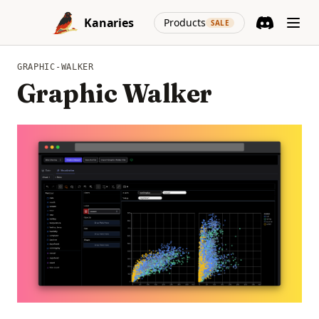
Skip to content
(opens in a new
Kanaries
Products
SALE
Discord
(opens in a n
GRAPHIC-WALKER
Graphic Walker