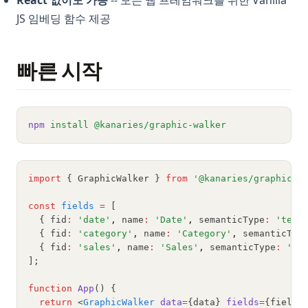
React 없이도 가능
-- 모든 웹 프레임워크를 위한 Vanilla
JS 임베딩 함수 제공
빠른 시작
npm
install
@kanaries/graphic-walker
import
 { GraphicWalker } 
from
'@kanaries/graphic-w
const
fields
=
 [
  { fid
:
'date'
,
 name
:
'Date'
,
 semanticType
:
'temp
  { fid
:
'category'
,
 name
:
'Category'
,
 semanticTyp
  { fid
:
'sales'
,
 name
:
'Sales'
,
 semanticType
:
'qu
];
function
App
() {
return
 <
GraphicWalker
data
=
{data} 
fields
=
{fields