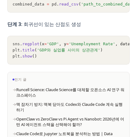
combined_data 
=
 pd
.
read_csv
(
'path_to_combined_data
단계 3
: 회귀선이 있는 산점도 생성
sns
.
regplot
(x
=
'GDP'
, y
=
'Unemployment Rate'
, data
=
c
plt
.
title
(
'GDP와 실업률 사이의 상관관계'
)
plt
.
show
()
인기 글
Runcell Science: Claude Science를 대체할 오픈소스 AI 연구 워
크스페이스
맥 잠자기 방지: 맥북 닫아도 Codex와 Claude Code 계속 실행
하기
OpenClaw vs ZeroClaw vs Pi Agent vs Nanobot: 2026년에 어
떤 AI 에이전트 스택을 선택해야 할까?
Claude Code로 Jupyter 노트북을 분석하는 방법 | Data