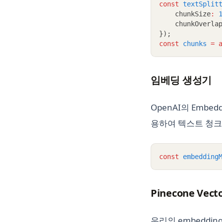
const
textSplit
    chunkSize
:
    chunkOverla
});
const
chunks
=
임베딩 생성기
OpenAI의 Embedd
용하여 텍스트 청크
const
embedding
Pinecone Vecto
우리의 embedd