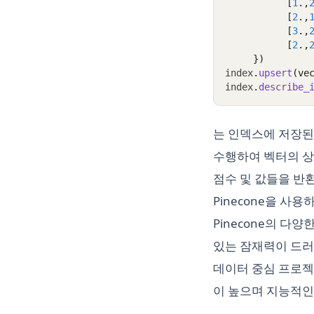
           [
1
.,
           [
2
.,
           [
3
.,
           [
2
.,
     })
index
.
upsert
(ve
index
.
describe_
는 인덱스에 저장된
수행하여 벡터의 상
점수 및 값들을 반
Pinecone을 사
Pinecone의 다
있는 잠재력이 드러
데이터 중심 프로젝트
이 높으며 지능적인