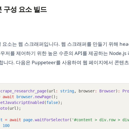
봇 구성 요소 빌드
 요소는 웹 스크래퍼입니다. 웹 스크래퍼를 만들기 위해 headle
브라우저를 제어하기 위한 높은 수준의 API를 제공하는 Node.j
사용합니다. 다음은 Puppeteer를 사용하여 웹 페이지에서 콘
scrape_researchr_page
(url
:
string
,
 browser
:
Browser
)
:
Pr
=
await
browser
.newPage
();
setJavaScriptEnabled
(
false
);
goto
(url);
nt
=
await
page
.waitForSelector
(
'#content > div.row > di
:
100