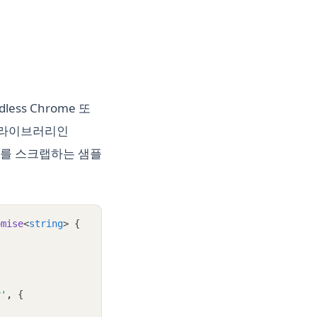
ss Chrome 또
s 라이브러리인
텐츠를 스크랩하는 샘플
omise
<
string
> {
v'
,
 {