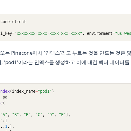
econe
-
client
pi_key
=
"xxxxxxxx-xxxx-xxxx-xxx-xxxx"
, environment
=
"us-we
는 Pinecone에서 '인덱스'라고 부르는 것을 만드는 것은 
, 'pod1'이라는 인덱스를 생성하고 이에 대한 벡터 데이터
Index
(index_name
=
"pod1"
)
s
 pd
me
(
[
"A"
, 
"B"
, 
"B"
, 
"C"
, 
"D"
, 
"E"
],
r"
:[
1
.,
1
.],