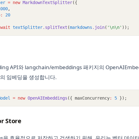
ter
=
new
MarkdownTextSplitter
({
1000
,
p
:
20
await
textSplitter
.splitText
(
markdowns
.join
(
'\n\n'
));
ing API와 langchain/embeddings 패키지의 OpenAIEm
의 임베딩을 생성합니다.
Model
=
new
OpenAIEmbeddings
({ maxConcurrency
:
5
 });
r Store
ings을 효율적으로 저장하고 검색하기 위해, 우리는 벡터 데