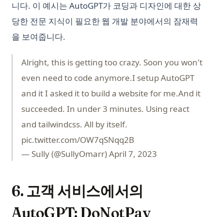
니다. 이 예시는 AutoGPT가 코딩과 디자인에 대한 상
당한 전문 지식이 필요한 웹 개발 분야에서의 잠재력
을 보여줍니다.
Alright, this is getting too crazy. Soon you won't
even need to code anymore.I setup AutoGPT
and it I asked it to build a website for me.And it
succeeded. In under 3 minutes. Using react
and tailwindcss. All by itself.
pic.twitter.com/OW7qSNqq2B
— Sully (@SullyOmarr)
April 7, 2023
6. 고객 서비스에서의
AutoGPT: DoNotPay