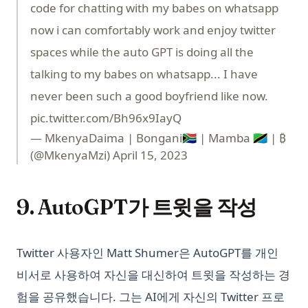
code for chatting with my babes on whatsapp
now i can comfortably work and enjoy twitter
spaces while the auto GPT is doing all the
talking to my babes on whatsapp... I have
never been such a good boyfriend like now.
pic.twitter.com/Bh96x9IayQ
— MkenyaDaima | Bongani🇿🇦 | Mamba 🇹🇿 | ₿
(@MkenyaMzi)
April 15, 2023
9. AutoGPT가 트윗을 작성
Twitter 사용자인 Matt Shumer은 AutoGPT를 개인
비서로 사용하여 자신을 대신하여 트윗을 작성하는 경
험을 공유했습니다. 그는 AI에게 자신의 Twitter 프로