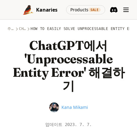
Skip to content
(opens in a new
Kanaries
Products
SALE
Discord
(opens in a n
주제
CHATGPT
HOW TO EASILY SOLVE UNPROCESSABLE ENTITY ERRO
ChatGPT에서
'Unprocessable
Entity Error' 해결하
기
Name
Kana Mikami
업데이트
2023. 7. 7.