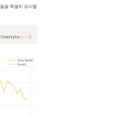
이들을 특별히 표시할
 linestyle
=
'--'
)