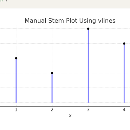
'o'
)