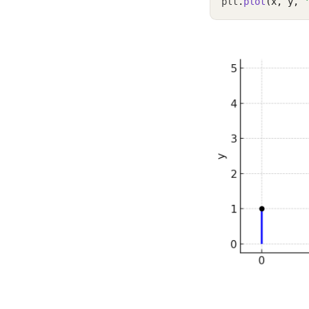
plt
.
plot
(x, y, 