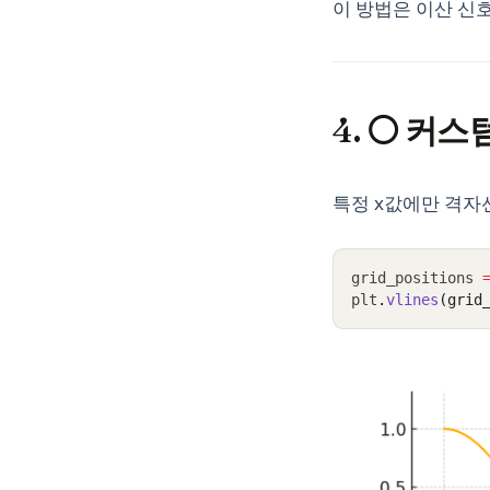
이 방법은 이산 신
4. ⚪ 커
특정 x값에만 격자
grid_positions 
plt
.
vlines
(grid