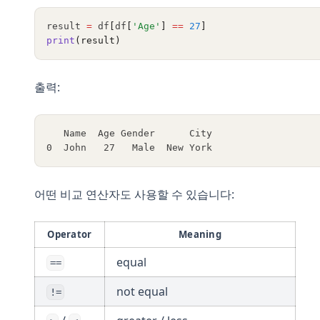
result 
=
 df
[
df
[
'Age'
]
==
27
]
print
(result)
출력:
   Name  Age Gender      City
0  John   27   Male  New York
어떤 비교 연산자도 사용할 수 있습니다:
Operator
Meaning
equal
==
not equal
!=