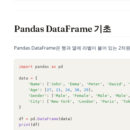
Pandas DataFrame 기초
Pandas DataFrame은 행과 열에 라벨이 붙어 있는 
import
 pandas 
as
 pd
data 
=
{
'Name'
:
 [
'John'
,
'Emma'
,
'Peter'
,
'David'
,
'Age'
:
 [
27
,
21
,
24
,
30
,
29
]
,
'Gender'
:
 [
'Male'
,
'Female'
,
'Male'
,
'Male'
'City'
:
 [
'New York'
,
'London'
,
'Paris'
,
'To
}
df 
=
 pd
.
DataFrame
(data)
print
(df)