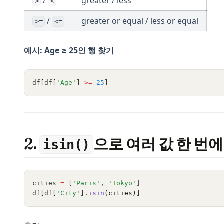
/
greater / less
>
<
/
greater or equal / less or equal
>=
<=
예시: Age ≥ 25인 행 찾기
df
[
df
[
'Age'
]
>=
25
]
2.
으로 여러 값 한 번
isin()
cities 
=
 [
'Paris'
,
'Tokyo'
]
df
[
df
[
'City'
].
isin
(cities)]