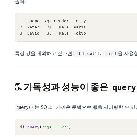
출력:
    Name  Age Gender   City
2  Peter   24   Male  Paris
3  David   30   Male  Tokyo
특정 값을 제외하고 싶다면
을 사용
~df['col'].isin()
3. 가독성과 성능이 좋은
query
는 SQL에 가까운 문법으로 행을 필터링할 수 있
query()
df
.
query
(
"Age == 27"
)