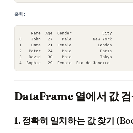
출력:
     Name  Age  Gender             City
0    John   27    Male         New York
1    Emma   21  Female           London
2   Peter   24    Male            Paris
3   David   30    Male            Tokyo
4  Sophie   29  Female  Rio de Janeiro
DataFrame 열에서 값
1. 정확히 일치하는 값 찾기 (Boole