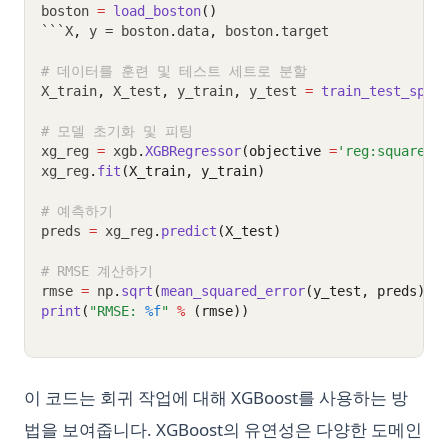
boston 
=
load_boston
()
```X
,
 y = boston
.
data
,
 boston
.
target
# 데이터를 훈련 및 테스트 세트로 분할
X_train
,
 X_test
,
 y_train
,
 y_test 
=
train_test_spli
# 모델 초기화 및 피팅
xg_reg 
=
 xgb
.
XGBRegressor
(objective 
=
'reg:squarede
xg_reg
.
fit
(X_train, y_train)
# 예측하기
preds 
=
 xg_reg
.
predict
(X_test)
# RMSE 계산하기
rmse 
=
 np
.
sqrt
(
mean_squared_error
(y_test, preds))
print
(
"RMSE: 
%f
"
%
 (rmse))
이 코드는 회귀 작업에 대해 XGBoost를 사용하는 방
법을 보여줍니다. XGBoost의 유연성은 다양한 도메인