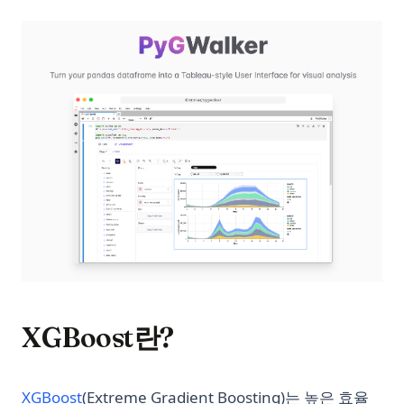
(op
XGBoost란?
(opens in a new tab)
XGBoost
(Extreme Gradient Boosting)는 높은 효율