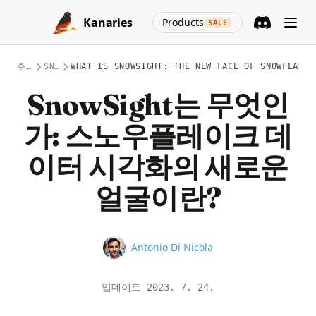
Skip to content
(opens in a new
Kanaries
Products
SALE
Discord
(opens in a n
주제
SNOWFLAKE
WHAT IS SNOWSIGHT: THE NEW FACE OF SNOWFLAKE 
SnowSight는 무엇인
가: 스노우플레이크 데
이터 시각화의 새로운
얼굴이란?
Name
Antonio Di Nicola
업데이트
2023. 7. 24.