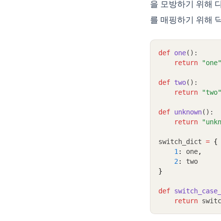
을 모방하기 위해 
를 매핑하기 위해 
def
one
():
return
"one
def
two
():
return
"two
def
unknown
():
return
"unk
switch_dict 
=
{
1
:
 one
,
2
:
 two
}
def
switch_case
return
 swit