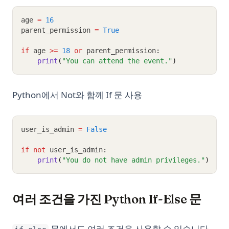
age 
=
16
parent_permission 
=
True
if
 age 
>=
18
or
 parent_permission
:
print
(
"You can attend the event."
)
Python에서 Not와 함께 If 문 사용
user_is_admin 
=
False
if
not
 user_is_admin
:
print
(
"You do not have admin privileges."
)
여러 조건을 가진 Python If-Else 문
문에서도 여러 조건을 사용할 수 있습니다.