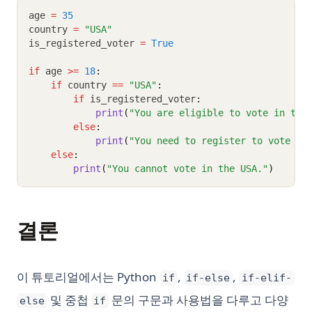
age 
=
35
country 
=
"USA"
is_registered_voter 
=
True
if
 age 
>=
18
:
if
 country 
==
"USA"
:
if
 is_registered_voter
:
print
(
"You are eligible to vote in the
else
:
print
(
"You need to register to vote in
else
:
print
(
"You cannot vote in the USA."
)
결론
이 튜토리얼에서는 Python
,
,
if
if-else
if-elif-
및 중첩
문의 구문과 사용법을 다루고 다양
else
if