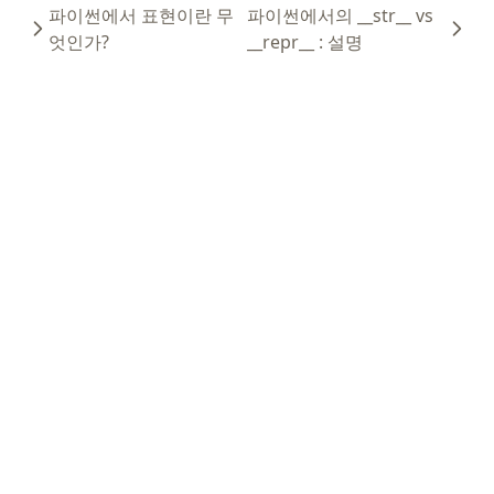
파이썬에서 표현이란 무
파이썬에서의 __str__ vs
엇인가?
__repr__ : 설명