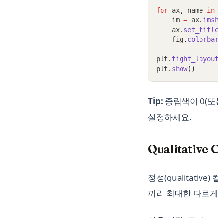
for
 ax
,
 name 
in
    im 
=
 ax
.
ims
    ax
.
set_titl
    fig
.
colorba
plt
.
tight_layou
plt
.
show
()
Tip:
중립색이 0(또
설정하세요.
Qualitati
정성(qualitat
끼리 최대한 다르게