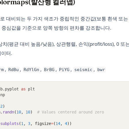
 Colormaps(발산형 컬러맵)
로 대비되는 두 가지 색조가 중립적인 중간값(보통 흰색 또는 
 중심값을 기준으로 양쪽 방향의 편차를 강조합니다.
치(평균 대비 높음/낮음), 상관행렬, 손익(profit/loss), 0
데이터.
,
,
,
,
,
,
rm
RdBu
RdYlGn
BrBG
PiYG
seismic
bwr
ib
.
pyplot 
as
 plt
 np
42
)
m
.
randn
(
10
, 
10
)
# Values centered around zero
.
subplots
(
1
, 
3
, figsize
=
(
14
, 
4
))