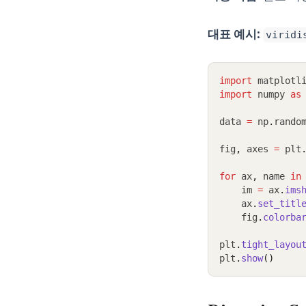
대표 예시:
viridi
import
 matplotl
import
 numpy 
as
data 
=
 np
.
rando
fig
,
 axes 
=
 plt
for
 ax
,
 name 
in
    im 
=
 ax
.
ims
    ax
.
set_titl
    fig
.
colorba
plt
.
tight_layou
plt
.
show
()