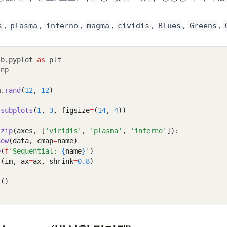
,
,
,
,
,
,
,
s
plasma
inferno
magma
cividis
Blues
Greens
ib
.
pyplot 
as
 plt
 np
m
.
rand
(
12
, 
12
)
.
subplots
(
1
, 
3
, figsize
=
(
14
, 
4
))
zip
(axes, [
'viridis'
, 
'plasma'
, 
'inferno'
]):
how
(data, cmap
=
name)
e
(
f
'Sequential: 
{
name
}
'
)
r
(im, ax
=
ax, shrink
=
0.8
)
t
()