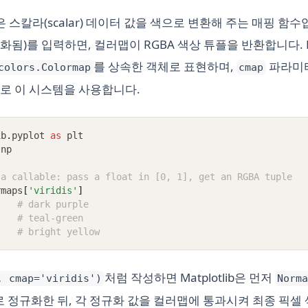
)은 스칼라(scalar) 데이터 값을 색으로 변환해 주는 매핑 함
규화됨)를 입력하면, 컬러맵이 RGBA 색상 튜플을 반환합니다. Ma
를 상속한 객체로 표현하며,
파라미터
colors.Colormap
cmap
로 이 시스템을 사용합니다.
ib
.
pyplot 
as
 plt
 np
 a callable: pass a float in [0, 1], get an RGBA tuple
rmaps
[
'viridis'
]
)
# dark purple
)
# teal-green
)
# bright yellow
처럼 작성하면 Matplotlib은 먼저
, cmap='viridis')
Norm
1]로 정규화한 뒤, 각 정규화 값을 컬러맵에 통과시켜 최종 픽셀