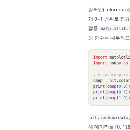
컬러맵(colormap
개 0--1 범위로 정
맵을
matplotlib.
팅 함수는 내부적으
import
 matplotl
import
 numpy 
as
# A colormap is
cmap 
=
 plt
.
colo
print
(
cmap
(
0.0
)
print
(
cmap
(
0.5
)
print
(
cmap
(
1.0
)
plt.imshow(data
해 데이터를 [0, 