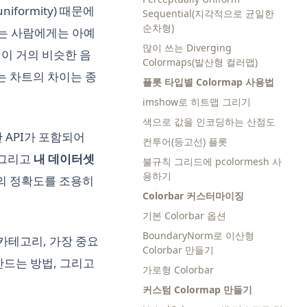
formity) 때문에
Sequential(지각적으로 균일한
순차형)
이 있는 사람에게는 아예
많이 쓰는 Diverging
턴이 거의 비슷한 음
Colormaps(발산형 컬러맵)
는 차트의 차이는 종
플롯 타입별 Colormap 사용법
imshow로 히트맵 그리기
색으로 값을 인코딩하는 산점도
한 API가 포함되어
컨투어(등고선) 플롯
 그리고
내 데이터셋
불규칙 그리드에 pcolormesh 사
용하기
화의 정확도를 조용히
Colorbar 커스터마이징
기본 Colorbar 옵션
BoundaryNorm로 이산형
 카테고리, 가장 중요
Colorbar 만들기
만드는 방법, 그리고
가로형 Colorbar
커스텀 Colormap 만들기