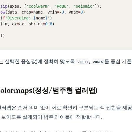
zip
(axes, [
'coolwarm'
, 
'RdBu'
, 
'seismic'
]):
how
(data, cmap
=
name, vmin
=-
3
, vmax
=
3
)
e
(
f
'Diverging: 
{
name
}
'
)
r
(im, ax
=
ax, shrink
=
0.8
)
t
()
는 선택한 중심값)에 정확히 맞도록
,
를 중심 기
vmin
vmax
ve Colormaps(정성/범주형 컬러맵)
ive) 컬러맵은 순서 의미 없이 서로 확연히 구분되는 색 집합을 
 보이도록 설계되어 범주 레이블에 적합합니다.