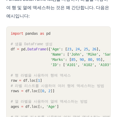
여 행 및 열에 액세스하는 것은 꽤 간단합니다. 다음은
예시입니다:
import
 pandas 
as
 pd
# 샘플 DataFrame 생성
df 
=
 pd
.
DataFrame
({
'Age'
: [
23
, 
24
, 
25
, 
26
], 
'Name'
: [
'John'
, 
'Mike'
, 
'Sarah
'Marks'
: [
85
, 
90
, 
80
, 
95
], 
'ID'
: [
'A101'
, 
'A102'
, 
'A103'
, 
# 행 라벨을 사용하여 행에 액세스
row 
=
 df
.
loc
[
1
]
# 라벨 리스트를 사용하여 여러 행에 액세스하는 방법
rows 
=
 df
.
loc
[
[
0
,
2
]
]
# 열 라벨을 사용하여 열에 액세스하는 방법
ages 
=
 df
.
loc
[:,
'Age'
]