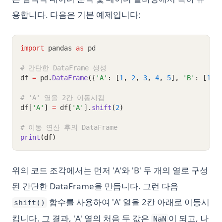
용합니다. 다음은 기본 예제입니다:
import
 pandas 
as
 pd
# 간단한 DataFrame 생성
df 
=
 pd
.
DataFrame
({
'A'
: [
1
, 
2
, 
3
, 
4
, 
5
], 
'B'
: [
10
,
# 'A' 열을 2칸 이동시킴
df
[
'A'
]
=
 df
[
'A'
].
shift
(
2
)
# 이동 연산 후의 DataFrame
print
(df)
위의 코드 조각에서는 먼저 'A'와 'B' 두 개의 열로 구성
된 간단한 DataFrame을 만듭니다. 그런 다음
함수를 사용하여 'A' 열을 2칸 아래로 이동시
shift()
킵니다. 그 결과, 'A' 열의 처음 두 값은
이 되고, 나
NaN