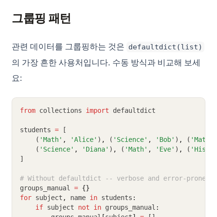
그룹핑 패턴
관련 데이터를 그룹핑하는 것은
defaultdict(list)
의 가장 흔한 사용처입니다. 수동 방식과 비교해 보세
요:
from
 collections 
import
 defaultdict
students 
=
 [
    (
'Math'
,
'Alice'
)
,
 (
'Science'
,
'Bob'
)
,
 (
'Math'
    (
'Science'
,
'Diana'
)
,
 (
'Math'
,
'Eve'
)
,
 (
'Histo
]
# Without defaultdict -- verbose and error-prone
groups_manual 
=
{}
for
 subject
,
 name 
in
 students
:
if
 subject 
not
in
 groups_manual
: