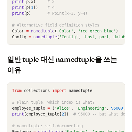
print
(p.x)
# 3
print
(p[
1
])
# 4
print
(p)
# Point(x=3, y=4)
# Alternative field definition styles
Color 
=
namedtuple
(
'Color'
, 
'red green blue'
)
Config 
=
namedtuple
(
'Config'
, 
'host, port, databas
일반 tuple 대신 namedtuple을 쓰는
이유
from
 collections 
import
 namedtuple
# Plain tuple: which index is what?
employee_tuple 
=
 (
'Alice'
,
'Engineering'
,
95000
,
T
print
(employee_tuple[
2
])
# 95000 -- but what does
# namedtuple: self-documenting
Employee 
=
namedtuple
(
'Employee'
, 
'name department