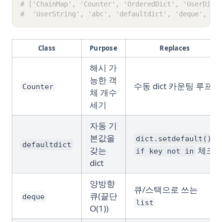
# ['ChainMap', 'Counter', 'OrderedDict', 'UserDict
#  'UserString', 'abc', 'defaultdict', 'deque', 'n
Class
Purpose
Replaces
해시 가
능한 객
수동 dict 카운팅 루프
Counter
체 개수
세기
자동 기
본값을
,
dict.setdefault()
defaultdict
갖는
체크
if key not in
dict
양방향
큐/스택으로 쓰는
큐(끝단
deque
list
O(1))