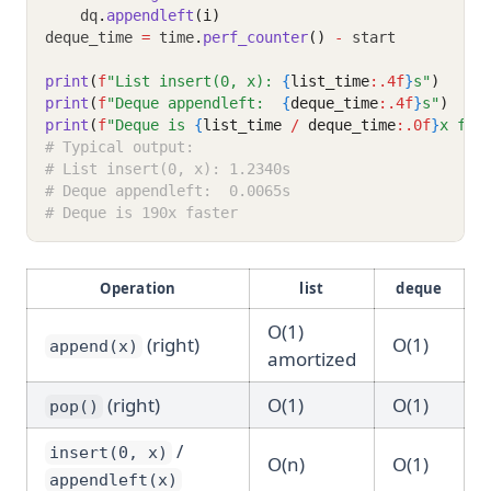
    dq
.
appendleft
(i)
deque_time 
=
 time
.
perf_counter
()
-
 start
print
(
f
"List insert(0, x): 
{
list_time
:.4f
}
s"
)
print
(
f
"Deque appendleft:  
{
deque_time
:.4f
}
s"
)
print
(
f
"Deque is 
{
list_time 
/
 deque_time
:.0f
}
x fas
# Typical output:
# List insert(0, x): 1.2340s
# Deque appendleft:  0.0065s
# Deque is 190x faster
Operation
list
deque
O(1)
(right)
O(1)
append(x)
amortized
(right)
O(1)
O(1)
pop()
/
insert(0, x)
O(n)
O(1)
appendleft(x)