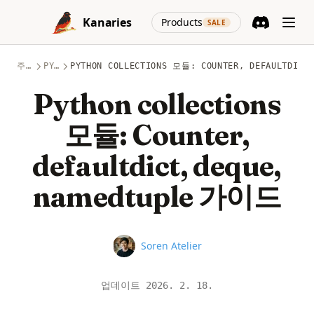
Skip to content
(opens in a new
Kanaries
Products
SALE
Discord
(opens in a n
주제
PYTHON
PYTHON COLLECTIONS 모듈: COUNTER, DEFAULTDICT
Python collections
모듈: Counter,
defaultdict, deque,
namedtuple 가이드
Name
Soren Atelier
업데이트
2026. 2. 18.