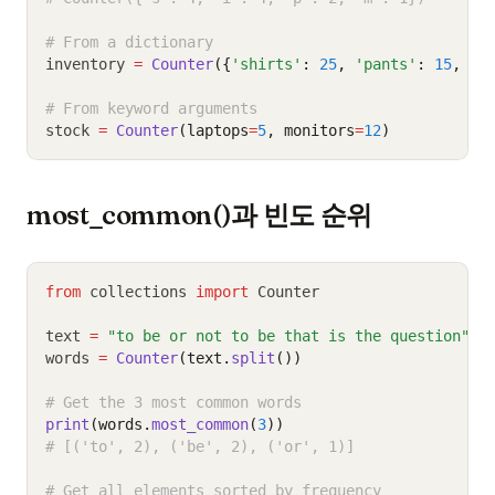
# From a dictionary
inventory 
=
Counter
({
'shirts'
: 
25
, 
'pants'
: 
15
, 
'h
# From keyword arguments
stock 
=
Counter
(laptops
=
5
, monitors
=
12
)
most_common()과 빈도 순위
from
 collections 
import
 Counter
text 
=
"to be or not to be that is the question"
words 
=
Counter
(text.
split
())
# Get the 3 most common words
print
(words.
most_common
(
3
))
# [('to', 2), ('be', 2), ('or', 1)]
# Get all elements sorted by frequency