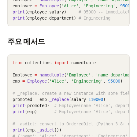
employee 
=
Employee
(
'Alice'
, 
'Engineering'
, 
95000
,
print
(employee.salary)
# 95000 -- immediately 
print
(employee.department)
# Engineering
주요 메서드
from
 collections 
import
 namedtuple
Employee 
=
namedtuple
(
'Employee'
, 
'name department
emp 
=
Employee
(
'Alice'
, 
'Engineering'
, 
95000
)
# _replace: create a new instance with some fields
promoted 
=
 emp
.
_replace
(salary
=
110000
)
print
(promoted)
# Employee(name='Alice', departme
print
(emp)
# Employee(name='Alice', departme
# _asdict: convert to OrderedDict (Python 3.8+ ret
print
(emp.
_asdict
())
# {'name': 'Alice', 'department': 'Engineering', '