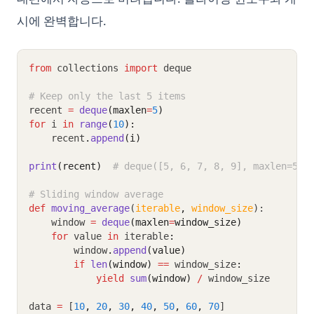
시에 완벽합니다.
from
 collections 
import
 deque
# Keep only the last 5 items
recent 
=
deque
(maxlen
=
5
)
for
 i 
in
range
(
10
):
    recent
.
append
(i)
print
(recent)
# deque([5, 6, 7, 8, 9], maxlen=5)
# Sliding window average
def
moving_average
(
iterable
,
window_size
):
    window 
=
deque
(maxlen
=
window_size)
for
 value 
in
 iterable
:
        window
.
append
(value)
if
len
(window)
==
 window_size
:
yield
sum
(window)
/
 window_size
data 
=
 [
10
,
20
,
30
,
40
,
50
,
60
,
70
]