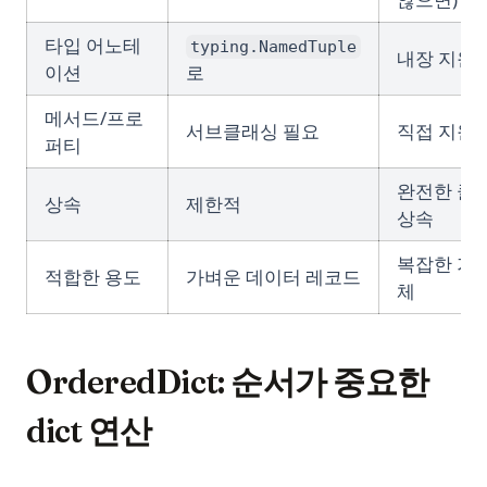
타입 어노테
typing.NamedTuple
내장 지원
이션
로
메서드/프로
서브클래싱 필요
직접 지원
퍼티
완전한 클
상속
제한적
상속
복잡한 가변
적합한 용도
가벼운 데이터 레코드
체
OrderedDict: 순서가 중요한
dict 연산