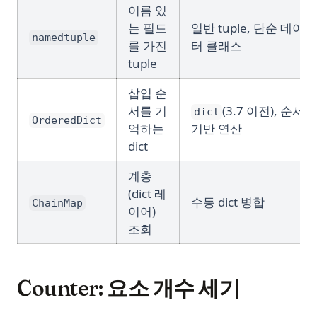
이름 있
는 필드
일반 tuple, 단순 데이
namedtuple
를 가진
터 클래스
tuple
삽입 순
서를 기
(3.7 이전), 순서
dict
OrderedDict
억하는
기반 연산
dict
계층
(dict 레
수동 dict 병합
ChainMap
이어)
조회
Counter: 요소 개수 세기