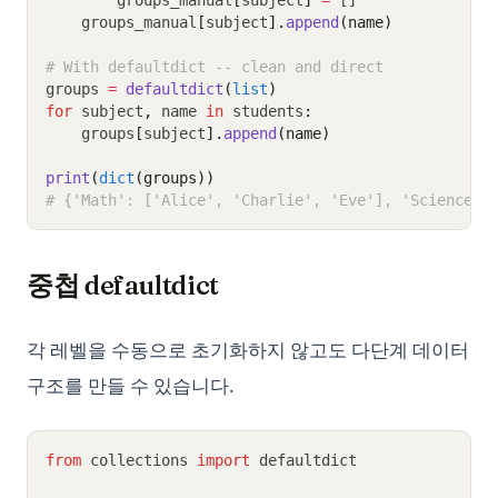
        groups_manual
[
subject
]
=
 []
    groups_manual
[
subject
].
append
(name)
# With defaultdict -- clean and direct
groups 
=
defaultdict
(
list
)
for
 subject
,
 name 
in
 students
:
    groups
[
subject
].
append
(name)
print
(
dict
(groups))
# {'Math': ['Alice', 'Charlie', 'Eve'], 'Science':
중첩 defaultdict
각 레벨을 수동으로 초기화하지 않고도 다단계 데이터
구조를 만들 수 있습니다.
from
 collections 
import
 defaultdict