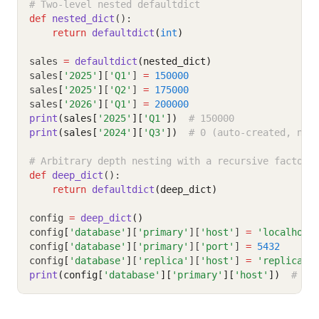
# Two-level nested defaultdict
def
nested_dict
():
return
defaultdict
(
int
)
sales 
=
defaultdict
(nested_dict)
sales
[
'2025'
]
[
'Q1'
] 
=
150000
sales
[
'2025'
]
[
'Q2'
] 
=
175000
sales
[
'2026'
]
[
'Q1'
] 
=
200000
print
(sales[
'2025'
][
'Q1'
])
# 150000
print
(sales[
'2024'
][
'Q3'
])
# 0 (auto-created, no 
# Arbitrary depth nesting with a recursive factory
def
deep_dict
():
return
defaultdict
(deep_dict)
config 
=
deep_dict
()
config
[
'database'
]
[
'primary'
][
'host'
] 
=
'localhost
config
[
'database'
]
[
'primary'
][
'port'
] 
=
5432
config
[
'database'
]
[
'replica'
][
'host'
] 
=
'replica.l
print
(config[
'database'
][
'primary'
][
'host'
])
# lo