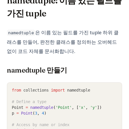
namedtuple: 이름 있는 필드를
가진 tuple
은 이름 있는 필드를 가진 tuple 하위 클
namedtuple
래스를 만들어, 완전한 클래스를 정의하는 오버헤드
없이 코드 자체를 문서화합니다.
namedtuple 만들기
from
 collections 
import
 namedtuple
# Define a type
Point 
=
namedtuple
(
'Point'
, [
'x'
, 
'y'
])
p 
=
Point
(
3
, 
4
)
# Access by name or index