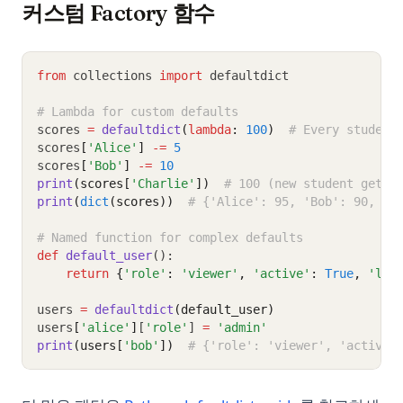
커스텀 Factory 함수
from
 collections 
import
 defaultdict
# Lambda for custom defaults
scores 
=
defaultdict
(
lambda
: 
100
)
# Every student
scores
[
'Alice'
]
-=
5
scores
[
'Bob'
]
-=
10
print
(scores[
'Charlie'
])
# 100 (new student gets 
print
(
dict
(scores))
# {'Alice': 95, 'Bob': 90, 'C
# Named function for complex defaults
def
default_user
():
return
{
'role'
:
'viewer'
,
'active'
:
True
,
'log
users 
=
defaultdict
(default_user)
users
[
'alice'
]
[
'role'
] 
=
'admin'
print
(users[
'bob'
])
# {'role': 'viewer', 'active'