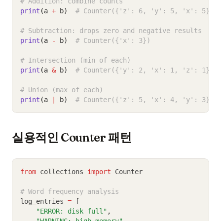
# Addition: combine counts
print
(a 
+
 b)
# Counter({'z': 6, 'y': 5, 'x': 5})
# Subtraction: drops zero and negative results
print
(a 
-
 b)
# Counter({'x': 3})
# Intersection (min of each)
print
(a 
&
 b)
# Counter({'y': 2, 'x': 1, 'z': 1})
# Union (max of each)
print
(a 
|
 b)
# Counter({'z': 5, 'x': 4, 'y': 3})
실용적인 Counter 패턴
from
 collections 
import
 Counter
# Word frequency analysis
log_entries 
=
 [
"ERROR: disk full"
,