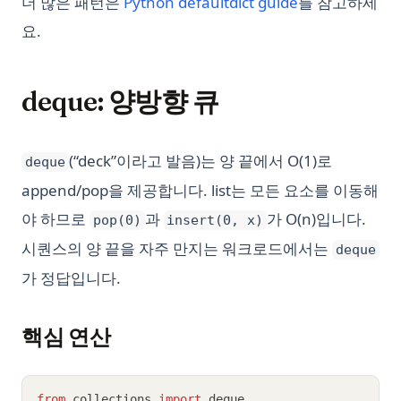
더 많은 패턴은
Python defaultdict guide
를 참고하세
요.
deque: 양방향 큐
(“deck”이라고 발음)는 양 끝에서 O(1)로
deque
append/pop을 제공합니다. list는 모든 요소를 이동해
야 하므로
과
가 O(n)입니다.
pop(0)
insert(0, x)
시퀀스의 양 끝을 자주 만지는 워크로드에서는
deque
가 정답입니다.
핵심 연산
from
 collections 
import
 deque