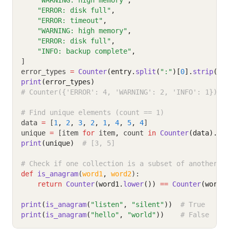
"WARNING: high memory"
,
"ERROR: disk full"
,
"ERROR: timeout"
,
"WARNING: high memory"
,
"ERROR: disk full"
,
"INFO: backup complete"
,
]
error_types 
=
Counter
(entry.
split
(
":"
)[
0
].
strip
() 
print
(error_types)
# Counter({'ERROR': 4, 'WARNING': 2, 'INFO': 1})
# Find unique elements (count == 1)
data 
=
 [
1
,
2
,
3
,
2
,
1
,
4
,
5
,
4
]
unique 
=
 [item 
for
 item
,
 count 
in
Counter
(data).
it
print
(unique)
# [3, 5]
# Check if one collection is a subset of another (
def
is_anagram
(
word1
,
word2
):
return
Counter
(word1.
lower
())
==
Counter
(word2
print
(
is_anagram
(
"listen"
, 
"silent"
))
# True
print
(
is_anagram
(
"hello"
, 
"world"
))
# False