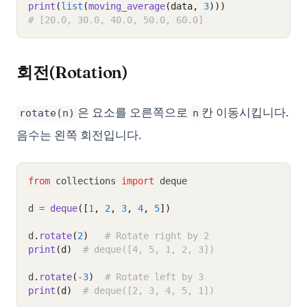
print
(
list
(
moving_average
(data, 
3
)))
# [20.0, 30.0, 40.0, 50.0, 60.0]
회전(Rotation)
은 요소를 오른쪽으로
칸 이동시킵니다.
rotate(n)
n
음수는 왼쪽 회전입니다.
from
 collections 
import
 deque
d 
=
deque
([
1
, 
2
, 
3
, 
4
, 
5
])
d
.
rotate
(
2
)
# Rotate right by 2
print
(d)
# deque([4, 5, 1, 2, 3])
d
.
rotate
(
-
3
)
# Rotate left by 3
print
(d)
# deque([2, 3, 4, 5, 1])