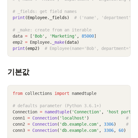
# _fields: get field names
print
(Employee._fields)
# ('name', 'department', 
# _make: create from an iterable
data 
=
 [
'Bob'
,
'Marketing'
,
85000
]
emp2 
=
 Employee
.
_make
(data)
print
(emp2)
# Employee(name='Bob', department='Ma
기본값
from
 collections 
import
 namedtuple
# defaults parameter (Python 3.6.1+)
Connection 
=
namedtuple
(
'Connection'
, 
'host port t
conn1 
=
Connection
(
'localhost'
)
# po
conn2 
=
Connection
(
'db.example.com'
, 
3306
)
# ti
conn3 
=
Connection
(
'db.example.com'
, 
3306
, 
60
)