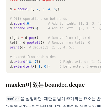
d 
=
deque
([
1
, 
2
, 
3
, 
4
, 
5
])
# O(1) operations on both ends
d
.
append
(
6
)
# Add to right: [1, 2, 3, 4, 5
d
.
appendleft
(
0
)
# Add to left:  [0, 1, 2, 3, 4
right 
=
 d
.
pop
()
# Remove from right: 6
left 
=
 d
.
popleft
()
# Remove from left:  0
print
(d)
# deque([1, 2, 3, 4, 5])
# Extend from both sides
d
.
extend
([
6
, 
7
])
# Right extend: [1, 2, 3
d
.
extendleft
([
-
1
, 
0
])
# Left extend (reversed)
maxlen이 있는 bounded deque
을 설정하면, 제한을 넘겨 추가되는 요소는 반
maxlen
대편에서 자동으로 버려집니다. 슬라이딩 윈도우와 캐