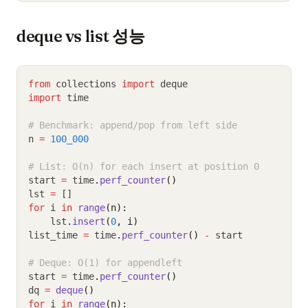
deque vs list 성능
from
 collections 
import
 deque
import
 time
# Benchmark: append/pop from left side
n 
=
100_000
# List: O(n) for each insert at position 0
start 
=
 time
.
perf_counter
()
lst 
=
 []
for
 i 
in
range
(n):
    lst
.
insert
(
0
, i)
list_time 
=
 time
.
perf_counter
()
-
 start
# Deque: O(1) for appendleft
start 
=
 time
.
perf_counter
()
dq 
=
deque
()
for
 i 
in
range
(n):