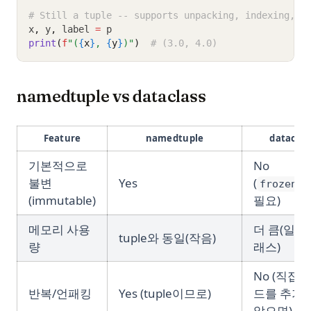
# Still a tuple -- supports unpacking, indexing, i
x
,
 y
,
 label 
=
 p
print
(
f
"(
{
x
}
, 
{
y
}
)"
)
# (3.0, 4.0)
namedtuple vs dataclass
Feature
namedtuple
dataclas
기본적으로
No
불변
Yes
(
frozen=T
(immutable)
필요)
메모리 사용
더 큼(일반
tuple와 동일(작음)
량
래스)
No (직접 
반복/언패킹
Yes (tuple이므로)
드를 추가
않으면)