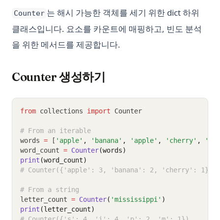
는 해시 가능한 객체를 세기 위한 dict 하위
Counter
클래스입니다. 요소를 카운트에 매핑하고, 빈도 분석
을 위한 메서드를 제공합니다.
Counter 생성하기
from
 collections 
import
 Counter
# From an iterable
words 
=
 [
'apple'
,
'banana'
,
'apple'
,
'cherry'
,
'ba
word_count 
=
Counter
(words)
print
(word_count)
# Counter({'apple': 3, 'banana': 2, 'cherry': 1})
# From a string
letter_count 
=
Counter
(
'mississippi'
)
print
(letter_count)
# Counter({'s': 4, 'i': 4, 'p': 2, 'm': 1})