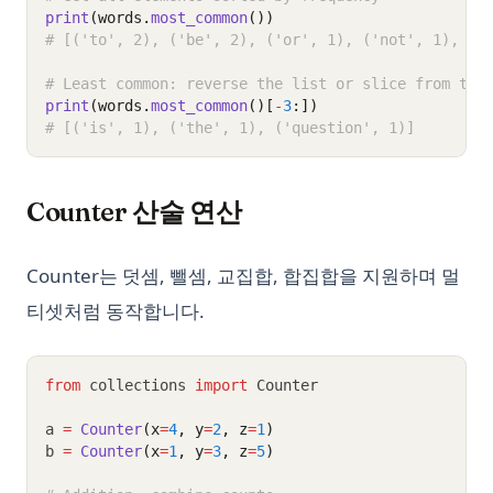
print
(words.
most_common
())
# [('to', 2), ('be', 2), ('or', 1), ('not', 1), ('
# Least common: reverse the list or slice from the
print
(words.
most_common
()[
-
3
:])
# [('is', 1), ('the', 1), ('question', 1)]
Counter 산술 연산
Counter는 덧셈, 뺄셈, 교집합, 합집합을 지원하며 멀
티셋처럼 동작합니다.
from
 collections 
import
 Counter
a 
=
Counter
(x
=
4
, y
=
2
, z
=
1
)
b 
=
Counter
(x
=
1
, y
=
3
, z
=
5
)