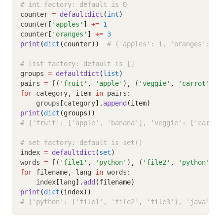
# int factory: default is 0
counter 
=
defaultdict
(
int
)
counter
[
'apples'
]
+=
1
counter
[
'oranges'
]
+=
3
print
(
dict
(counter))
# {'apples': 1, 'oranges': 3
# list factory: default is []
groups 
=
defaultdict
(
list
)
pairs 
=
 [(
'fruit'
,
'apple'
)
,
 (
'veggie'
,
'carrot'
)
,
for
 category
,
 item 
in
 pairs
:
    groups
[
category
].
append
(item)
print
(
dict
(groups))
# {'fruit': ['apple', 'banana'], 'veggie': ['carro
# set factory: default is set()
index 
=
defaultdict
(
set
)
words 
=
 [(
'file1'
,
'python'
)
,
 (
'file2'
,
'python'
)
,
for
 filename
,
 lang 
in
 words
:
    index
[
lang
].
add
(filename)
print
(
dict
(index))
# {'python': {'file1', 'file2', 'file3'}, 'java': 