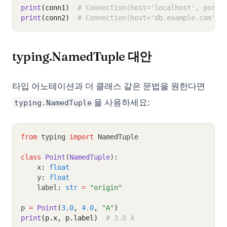
print
(conn1)
# Connection(host='localhost', port=
print
(conn2)
# Connection(host='db.example.com', 
typing.NamedTuple 대안
타입 어노테이션과 더 클래스 같은 문법을 원한다면
을 사용하세요:
typing.NamedTuple
from
 typing 
import
 NamedTuple
class
Point
(
NamedTuple
):
    x
:
float
    y
:
float
    label
:
str
=
"origin"
p 
=
Point
(
3.0
, 
4.0
, 
"A"
)
print
(p.x, p.label)
# 3.0 A