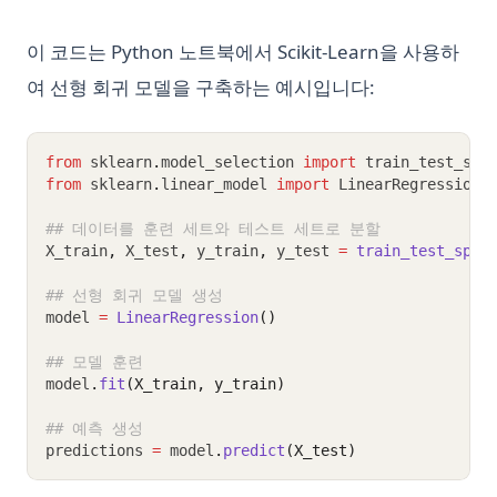
이 코드는 Python 노트북에서 Scikit-Learn을 사용하
여 선형 회귀 모델을 구축하는 예시입니다:
from
 sklearn
.
model_selection 
import
 train_test_spl
from
 sklearn
.
linear_model 
import
 LinearRegression
## 데이터를 훈련 세트와 테스트 세트로 분할
X_train
,
 X_test
,
 y_train
,
 y_test 
=
train_test_spli
## 선형 회귀 모델 생성
model 
=
LinearRegression
()
## 모델 훈련
model
.
fit
(X_train, y_train)
## 예측 생성
predictions 
=
 model
.
predict
(X_test)