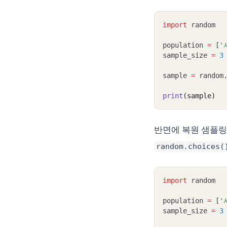
import
 random
population 
=
 [
'
sample_size 
=
3
sample 
=
 random
print
(sample)
반면에 복원 샘플링
random.choices(
import
 random
population 
=
 [
'
sample_size 
=
3