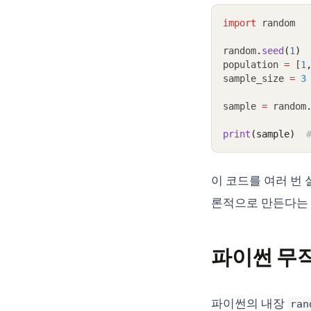
import
 random
random
.
seed
(
1
)
population 
=
 [
1
sample_size 
=
3
sample 
=
 random
print
(sample)
이 코드를 여러 번 
론적으로 만든다는 
파이썬 무
파이썬의 내장
ran