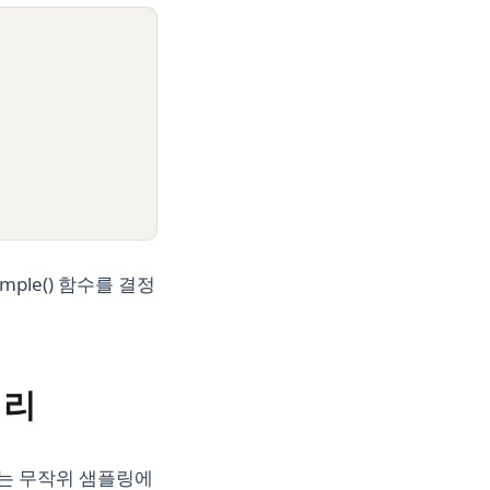
ple() 함수를 결정
러리
는 무작위 샘플링에