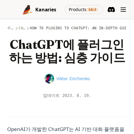
Skip to content
(opens in a new
Kanaries
Products
SALE
Discord
(opens in a n
주제
CHATGPT
HOW TO PLUGINS TO CHATGPT: AN IN-DEPTH GUIDE
ChatGPT에 플러그인
하는 방법: 심층 가이드
Name
Viktor Zinchenko
업데이트
2023. 8. 19.
OpenAI가 개발한 ChatGPT는 AI 기반 대화 플랫폼을