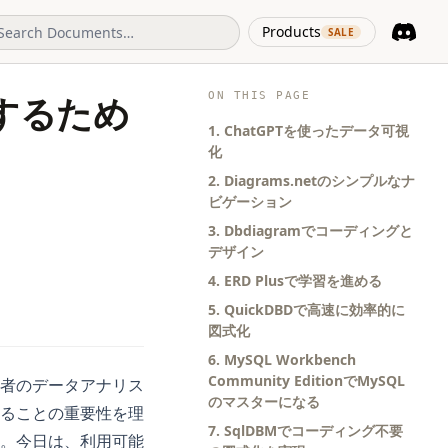
(opens in 
Products
SALE
Discord
(opens i
ON THIS PAGE
するため
1. ChatGPTを使ったデータ可視
化
2. Diagrams.netのシンプルなナ
ビゲーション
3. Dbdiagramでコーディングと
デザイン
4. ERD Plusで学習を進める
5. QuickDBDで高速に効率的に
図式化
6. MySQL Workbench
Community EditionでMySQL
者のデータアナリス
のマスターになる
ることの重要性を理
7. SqlDBMでコーディング不要
。今日は、利用可能