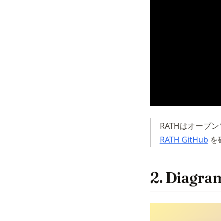
RATHはオープ
(op
RATH GitHub
を
2. Dia