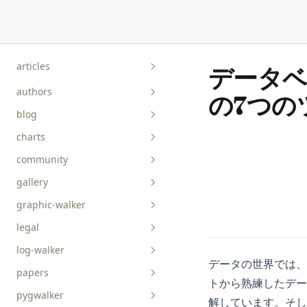
Skip to content
articles
データ
authors
の7つの
blog
charts
community
gallery
graphic-walker
bar__box__rect
legal
line__area
api-reference
log-walker
pie__tick__other
data-viz
データの世界では、
papers
scatterplot__heatmap
guides
トから熟練したデー
pygwalker
解しています。そし