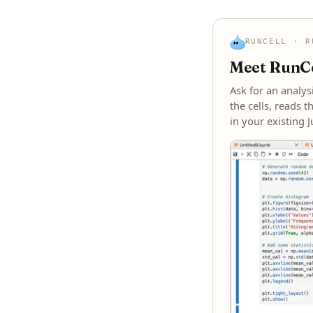
RUNCELL · R
Meet RunCel
Ask for an analys
the cells, reads t
in your existing 