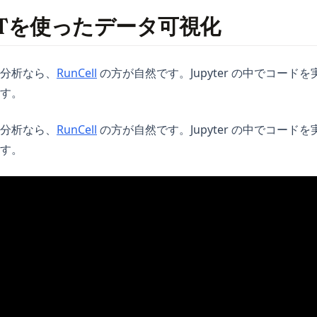
tGPTを使ったデータ可視化
(opens in a new tab)
分析なら、
RunCell
の方が自然です。Jupyter の中でコード
す。
(opens in a new tab)
分析なら、
RunCell
の方が自然です。Jupyter の中でコード
す。