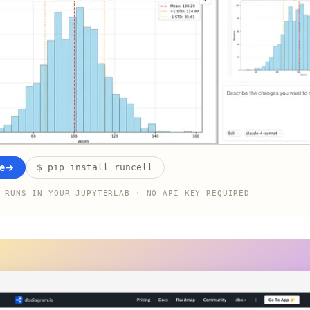
e
→
$ pip install runcell
 RUNS IN YOUR JUPYTERLAB · NO API KEY REQUIRED