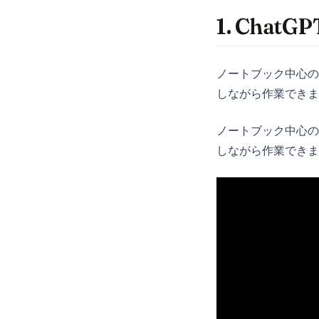
Pandas
1. Cha
Plotly
Polars
PySpark
ノートブック中心の
しながら作業できま
Python
R
ノートブック中心の
Scikit-Learn
しながら作業できま
Seaborn
Snowflake
Streamlit
Tableau
ggplot
openclaw