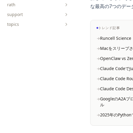
rath
api-reference
な最高の7つのデー
support
faq
connect-data
topics
tutorials
discover-causals
トレンド記事
explore-data
AICoding
charts
Runcell Sci
get-started
AIGC
Macをスリープさ
prepare-data
ChatGPT
concepts
OpenClaw vs 
Data-Science
Claude Cod
DuckDB
Claude Cod
Excel
Claude Code 
LangChain
GoogleのA2
Matplotlib
ル
NumPy
2025年のPyt
OpenSource