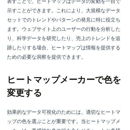
表すことで、ヒートマップはデータの変動を一目で
Techniques
示すことができます。これにより、大規模なデータ
What is Boolean in Python?
セットでのトレンドやパターンの発見に特に役立ち
What is Do Nothing in Python? Understanding The Pass
ます。ウェブサイト上のユーザーの行動を分析した
Statement
り、科学データを研究したり、売上のトレンドを追
What is Scikit-Learn: The Must-Have Machine Learning
Library
跡したりする場合、ヒートマップは情報を提供する
What is XGBoost, The Powerhouse of Machine Learning
ための必要な洞察を提供できます。
Algorithms
What is an Expression in Python?
ヒートマップメーカーで色を
What is the Difference? Python vs ActivePython vs
Anaconda Compared
変更する
Windows、Mac、Linux、仮想環境でのPythonのアップグレー
ド方法
Windows、Mac、LinuxのPythonのアップグレード方法
効果的なデータ可視化のためには、適切なヒートマ
XGBoostとは、機械学習アルゴリズムのパワーハウス
ップの色を選ぶことが重要です。当ヒートマップメ