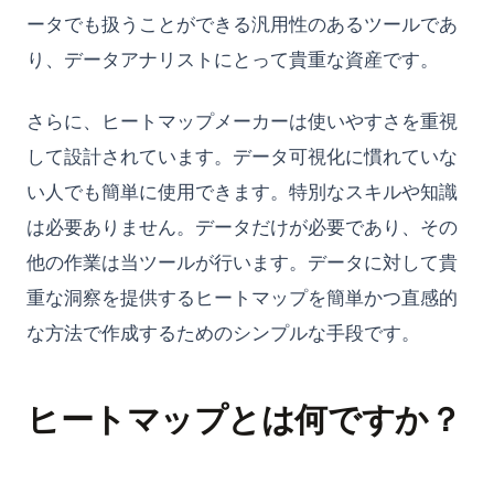
ントとテクニック
ータでも扱うことができる汎用性のあるツールであ
Python仮想環境：venv、virtualenv、Condaの完全ガイド
り、データアナリストにとって貴重な資産です。
Python型ヒント: 型注釈の実践ガイド
さらに、ヒートマップメーカーは使いやすさを重視
Python文字列置換：str.replace()の完全ガイドとその先
して設計されています。データ可視化に慣れていな
SVM in Python, What It Is and How to Use It
い人でも簡単に使用できます。特別なスキルや知識
Scikit-Learnとは：必須の機械学習ライブラリを理解する
は必要ありません。データだけが必要であり、その
Scikit-learn Imputer を使いこなす究極のガイド
他の作業は当ツールが行います。データに対して貴
Side_effect in Python - What It Is And How to Use?
重な洞察を提供するヒートマップを簡単かつ直感的
Sklearn Train Test Split: Complete Guide to Splitting Data in
な方法で作成するためのシンプルな手段です。
Python
Sklearn Train Test Split: Pythonでデータを分割する完全ガイ
ド
ヒートマップとは何ですか？
Snowflake Connector Python: Install and Connect to
Snowflake with Ease
Snowflake Connector Python: インストールとSnowflakeへの