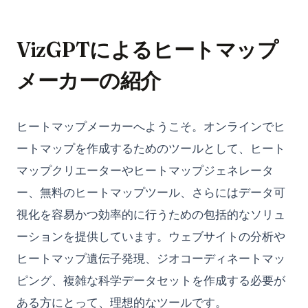
Pythonにおける式とは何ですか？
Pythonにおける次元削減：知っておくべきトップのヒント
VizGPTによるヒートマップ
Pythonの__str__と__repr__の違い
メーカーの紹介
Pythonの「何もしない」とは？Pass文の理解
Pythonのコンテキストマネージャ：Pythonのコンテキストマネ
ヒートマップメーカーへようこそ。オンラインでヒ
ージャの完全ガイド
ートマップを作成するためのツールとして、ヒート
Pythonのパースとは？全てが解説される！
マップクリエーターやヒートマップジェネレータ
Pythonのリストをフラット化：これらのヒントでコードを簡素
化
ー、無料のヒートマップツール、さらにはデータ可
Pythonの禅：その意義とアクセス方法
視化を容易かつ効率的に行うための包括的なソリュ
Pythonの辞書を見やすく表示する方法
ーションを提供しています。ウェブサイトの分析や
Pythonは大文字と小文字を区別するのか？
ヒートマップ遺伝子発現、ジオコーディネートマッ
Pythonを使用してSnowflake REST APIからデータを取得する：
ピング、複雑な科学データセットを作成する必要が
完全なチュートリアル
ある方にとって、理想的なツールです。