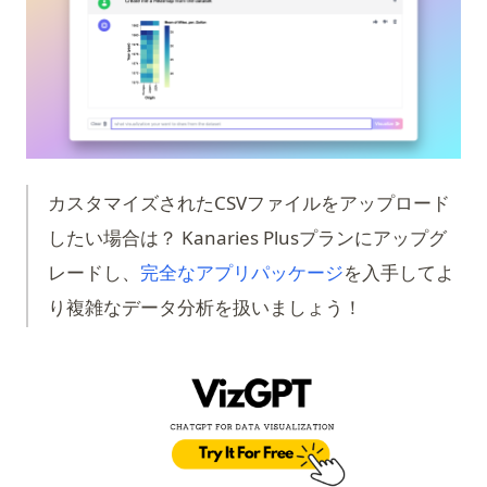
PythonでのForループカウンター：説明
PythonでのWebスクレイピング：Requests、
BeautifulSoup、Seleniumを使った完全ガイド
Pythonでの副作用（Side_effect）- その意味と使用方法
Pythonでの等しくないものとは何ですか？
Pythonでの複数のコンストラクタ：説明
カスタマイズされたCSVファイルをアップロード
Pythonで文字列を整数に変換する方法：簡単なガイド
したい場合は？ Kanaries Plusプランにアップグ
PythonとActivePythonとAnacondaの違いについて比較
(opens in a new 
レードし、
完全なアプリパッケージ
を入手してよ
PythonとArduinoで創造性を解放する：包括的なガイド
り複雑なデータ分析を扱いましょう！
PythonにおけるSVM、概要とその使い方
PythonにおけるT検定とP値のデータ分析への応用
(op
Pythonにおけるelifとは - 解説！
Pythonにおけるテキストクリーニング：効果的なデータクリー
ニングチュートリアル
Pythonにおけるブール値とは？