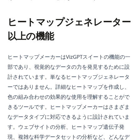
Pythonを学ぶのにどのくらい時間がかかりますか？難しいです
か？
Pythonジェネレータ完全ガイド：yield、ジェネレータ式、遅延
ヒートマップジェネレーター
評価
以上の機能
Pythonスクリプトの実行方法：初心者向けガイド
Pythonスレッディング：マルチスレッディング完全ガイドと実
例
ヒートマップメーカーはVizGPTスイートの機能の一
Pythonソート：sorted()、list.sort()、カスタムソートの完全ガ
部であり、視覚的なデータの力を発見するために設
イド
計されています。単なるヒートマップジェネレータ
Pythonタイマー機能とストップウォッチの使い方
ーではありません。詳細なヒートマップを作成し、
Pythonノートブック: データサイエンス初心者のための完全ガ
色の組み合わせの効果的な使用を理解することがで
イド
きるツールです。ヒートマップメーカーはさまざま
Pythonバージョンの確認方法
なデータタイプに対応できるように設計されていま
PythonバージョンマネージャーのPyenvの使い方
す。ウェブサイトの分析、ヒートマップ遺伝子発
Pythonパッケージのアップグレード方法：包括的なガイド
現、複雑な科学データセットの分析など、どんなデ
Pythonランダムサンプリング：効果的なデータ分析のためのヒ