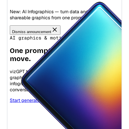
Multi-Modal Interactions
Python heapq：優先度キューとヒープ操作をシンプルに
Visual ChatGPT：マルチモーダルインタラクションを通じた画
Python itertools: Complete Guide to Iterator Building Blocks
像の生成と操作
Python map() Function: Transform Iterables with Examples
What Does GPT Stand For In Chat GPT? Explained in 1 Min
Python map()関数：例で学ぶイテラブルの変換
What is a High Perplexity Score in GPT Zero? Learn How to
Python match-case：構造的パターンマッチングを解説
Detect AI Content
（Python 3.10+）
Why is ChatGPT Slow? It Might Not Be Your Fault
Python os Module: File and Directory Operations Guide
「Let Me GPT That For You」：面白いツールが実際に機能する
Python osモジュール：ファイルとディレクトリ操作ガイド
これらのツールを使ってChatGPTのメモリを強化する方法
Python subprocess: Run External Commands from Python
なぜChatGPTは遅いのか？あなたのせいではないかもしれませ
(Complete Guide)
ん
Python subprocess：Pythonから外部コマンドを実行する（完
オフラインChatGPT：どこでもいつでもAIチャットコンパニオ
全ガイド）
ン
Python unittest: Write and Run Unit Tests (Complete Guide)
オープンチャットAI: GPT-3で支えられる対話型AIの未来
Python unittest：ユニットテストの書き方と実行方法（完全ガ
カスタムデータによるChatGPTトレーニングガイド-高度なチャ
イド）
ットボット展開のために