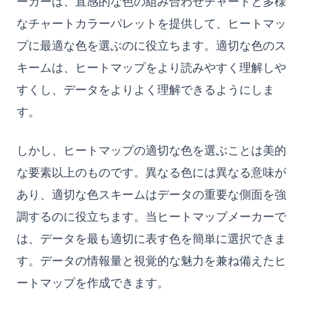
ーカーは、直感的な色の組み合わせチャートと多様
Zen of Python: All 19 Principles Explained with Examples
なチャートカラーパレットを提供して、ヒートマッ
[Explained] How to GroupBy Dataframe in Python, Pandas,
PySpark
プに最適な色を選ぶのに役立ちます。適切な色のス
[解説] Python、Pandas、PySparkでのデータフレームのグルー
キームは、ヒートマップをより読みやすく理解しや
プ化方法
すくし、データをよりよく理解できるようにしま
ipykernel: Install, Configure, and Manage Jupyter Python
す。
Kernels
ipykernel: Jupyter Notebook 用の Python カーネル完全ガイド
しかし、ヒートマップの適切な色を選ぶことは美的
nn.Linear in PyTorch: Shapes, Bias, and Examples
な要素以上のものです。異なる色には異なる意味が
python __call__ Method: Everything You Need to Know
あり、適切な色スキームはデータの重要な側面を強
python __call__メソッド: 必要なすべてを知る
調するのに役立ちます。当ヒートマップメーカーで
python-itertools
は、データを最も適切に表す色を簡単に選択できま
python-zip
す。データの情報量と視覚的な魅力を兼ね備えたヒ
マスタリングPython：2つのリストを簡単にZipする方法
ートマップを作成できます。
初心者向けPythonでの乗算方法