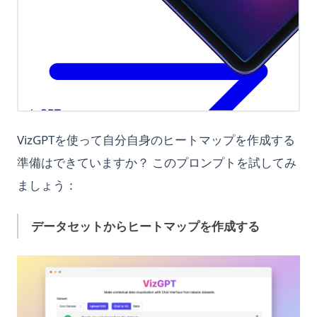
Python zip() Function: Combine Iterables with Examples
サインインなしで Chat GPT の使用方法
Python でディレクトリ内のすべてのファイルを取得する: 高
チャットGPTにおけるGPTとは？1分で説明
速・モダン・効率的な方法
トップ10のオープンソースChatGPTの代替品とその使い方
Python における NLTK トークン分割: ここからすぐに始めよう
パーソナライズされたGPT: 自分自身のGPTモデルをチューニン
Python の pycache を理解する：知っておくべきすべてのこと
グする方法
Python 切り捨て除算：// 演算子の完全ガイド
プラグインを ChatGPT に使用する方法: 詳細ガイド
Python 循環インポート（circular import）の直し方と実例
VizGPTを使って自分自身のヒートマップを作成する
プロンプトからコードベースへ：GPT Engineeerのパワー
Python3 Linter: The Ultimate Guide to Boosting Your Code
準備はできていますか？ このプロンプトを試してみ
マスタリングアート：ログインせずにChatGPTを使用する方法
Quality
ましょう：
上級ガイド: Python で ChatGPT API を使用する方法
Python3 Linter: コード品質を向上させる究極のガイド
技術選考のためのGPT：採用革命
PythonでBeautiful Soupのスクレイピング効率を向上させる方
データセットからヒートマップを作成する
法：効率的なWebスクレイピングを実現しましょう！
絶対に見逃せないトップ11のAuto GPTの例
PythonでShebangを使用する方法
(op
長期記憶ChatGPT？LTM-1：トークン500万個を持つLLMで
す。
PythonでSyntaxError invalid syntaxを修正する方法 - 有効な
手段