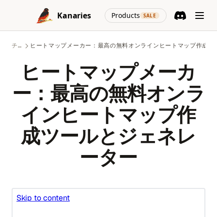
Skip to content
SuperAGI: Unleashing the Power of Autonomous AI Agents
virtualenv, and Conda
(opens in a new
Kanaries
Products
SALE
SuperAGI: 自律型AIエージェントの力を解放する
Python asyncio: Complete Guide to Asynchronous
Discord
(opens in a n
Programming
The Real Answer to: How Many Questions Can You Ask
ChatGPT in an Hour?
チャート
ヒートマップメーカー：最高の無料オンラインヒートマップ作成ツ
Python asyncio: 非同期プログラミング完全ガイド
The Truth About ChatGPT and Plagiarism: Everything You
Python collections モジュール解説: Counter / defaultdict /
ヒートマップメーカ
Need to Know
deque / namedtuple ガイド
ー：最高の無料オンラ
Top 10 Open Source ChatGPT Alternatives & How to Use
Python defaultdict: Simplify Dictionary Operations with
Them
Default Values
インヒートマップ作
Top 11 Auto GPT Examples that You Cannot Miss Out
Python defaultdict：デフォルト値で辞書操作をシンプルにす
る
成ツールとジェネレ
Understanding the 'Too Many Signups from the Same IP'
Issue in ChatGPT
Python f-strings: The Complete Guide to Formatted String
ーター
Literals
Unleashing the Power of AutoGPT Plugins: A
Comprehensive Guide
Python f-string：フォーマット済み文字列リテラルの完全ガイ
ド
Unraveling the 'ChatGPT Something Went Wrong'
Conundrum: Your Ultimate Troubleshooting Guide
Python heapq: Priority Queues and Heap Operations Made
Simple
Visual ChatGPT: Generate and Manipulate Images through