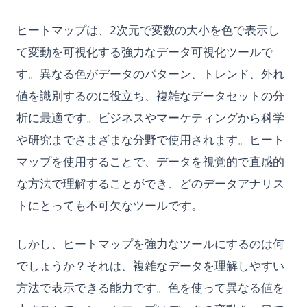
接続
ヒートマップは、2次元で変数の大小を色で表示し
Streamlit Datetime Slider - A Step-by-Step Introduction
て変動を可視化する強力なデータ可視化ツールで
Streamlit Datetime Slider - ステップバイステップの紹介
す。異なる色がデータのパターン、トレンド、外れ
T-Test and P-Value in Python for Data Analysis
値を識別するのに役立ち、複雑なデータセットの分
Text Cleaning in Python: Effective Data Cleaning Tutorial
析に最適です。ビジネスやマーケティングから科学
The Ultimate Guide: How to Use Scikit-learn Imputer
や研究までさまざまな分野で使用されます。ヒート
Understanding Pandas DataFrame Indices | Python
マップを使用することで、データを視覚的で直感的
Unfolding the Architecture and Efficiency of Fast and Faster
な方法で理解することができ、どのデータアナリス
R-CNN for Object Detection
トにとっても不可欠なツールです。
Unlocking Creativity with Python and Arduino: A
Comprehensive Guide
Web Scraping with Python: Complete Guide Using
しかし、ヒートマップを強力なツールにするのは何
Requests, BeautifulSoup, and Selenium
でしょうか？それは、複雑なデータを理解しやすい
What Is Elif in Python - Explained!
方法で表示できる能力です。色を使って異なる値を
What Is Parsing in Python? A Guide to Parsers and