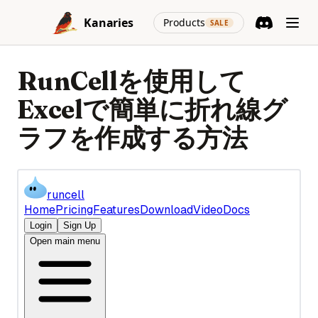
Skip to content
(opens in a new
Kanaries
Products
SALE
Discord
(opens in a n
RunCellを使用して
Excelで簡単に折れ線グ
ラフを作成する方法