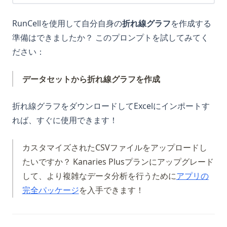
RunCellを使用して自分自身の
折れ線グラフ
を作成する
準備はできましたか？ このプロンプトを試してみてく
ださい：
データセットから折れ線グラフを作成
折れ線グラフをダウンロードしてExcelにインポートす
れば、すぐに使用できます！
カスタマイズされたCSVファイルをアップロードし
たいですか？ Kanaries Plusプランにアップグレード
して、より複雑なデータ分析を行うために
アプリの
(opens in a new tab)
完全パッケージ
を入手できます！